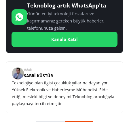
Teknoblog artık WhatsApp'ta
Günün en iyi teknoloji fırsatları ve
kaçırmamanız gereken büyük haberler,
telefonunuza gelsin.
Kanala Katıl
YAZAR:
SABRI KÜSTÜR
Teknolojiye olan ilgisi çocukluk yıllarına dayanıyor.
Yüksek Elektronik ve Haberleşme Mühendisi. Elde
ettiği mesleki bilgi ve deneyimi Teknoblog aracılığıyla
paylaşmayı tercih etmiştir.
Studio Display ile Apple’dan daha uygun fiyatlı yeni bir üst düzey monitör seçeneği
SONRAKI HABER