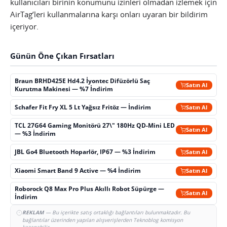
kullanıcıları birinin konumunu izinleri olmadan izlemek için
AirTag’leri kullanmalarına karşı onları uyaran bir bildirim
içeriyor.
Günün Öne Çıkan Fırsatları
Braun BRHD425E Hd4.2 İyontec Difüzörlü Saç
Satın Al
Kurutma Makinesi — %7 İndirim
Schafer Fit Fry XL 5 Lt Yağsız Fritöz — İndirim
Satın Al
TCL 27G64 Gaming Monitörü 27\" 180Hz QD-Mini LED
Satın Al
— %3 İndirim
JBL Go4 Bluetooth Hoparlör, IP67 — %3 İndirim
Satın Al
Xiaomi Smart Band 9 Active — %4 İndirim
Satın Al
Roborock Q8 Max Pro Plus Akıllı Robot Süpürge —
Satın Al
İndirim
REKLAM
— Bu içerikte satış ortaklığı bağlantıları bulunmaktadır. Bu
bağlantılar üzerinden yapılan alışverişlerden Teknoblog komisyon