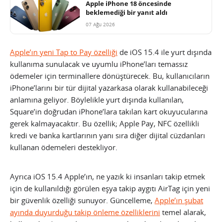
Apple iPhone 18 öncesinde
beklemediği bir yanıt aldı
07 Ağu 2026
Apple’ın yeni Tap to Pay özelliği
de iOS 15.4 ile yurt dışında
kullanıma sunulacak ve uyumlu iPhone’ları temassız
ödemeler için terminallere dönüştürecek. Bu, kullanıcıların
iPhone’larını bir tür dijital yazarkasa olarak kullanabileceği
anlamına geliyor. Böylelikle yurt dışında kullanılan,
Square’in doğrudan iPhone’lara takılan kart okuyucularına
gerek kalmayacaktır. Bu özellik; Apple Pay, NFC özellikli
kredi ve banka kartlarının yanı sıra diğer dijital cüzdanları
kullanan ödemeleri destekliyor.
Ayrıca iOS 15.4 Apple’ın, ne yazık ki insanları takip etmek
için de kullanıldığı görülen eşya takip aygıtı AirTag için yeni
bir güvenlik özelliği sunuyor. Güncelleme,
Apple’ın şubat
ayında duyurduğu takip önleme özelliklerini
temel alarak,