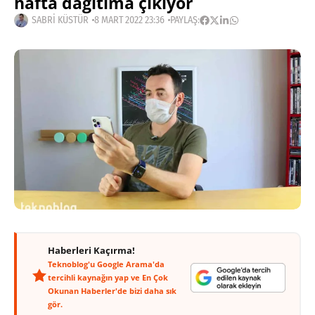
hafta dağıtıma çıkıyor
SABRI KÜSTÜR
8 MART 2022 23:36
PAYLAŞ:
Haberleri Kaçırma!
Teknoblog'u Google Arama'da
tercihli kaynağın yap ve En Çok
Okunan Haberler'de bizi daha sık
gör.