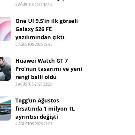
5 AĞUSTOS 2026 12:45
One UI 9.5’in ilk görseli
Galaxy S26 FE
yazılımından çıktı
6 AĞUSTOS 2026 22:46
Huawei Watch GT 7
Pro’nun tasarımı ve yeni
rengi belli oldu
3 AĞUSTOS 2026 22:23
Togg’un Ağustos
fırsatında 1 milyon TL
ayrıntısı değişti
4 AĞUSTOS 2026 22:05