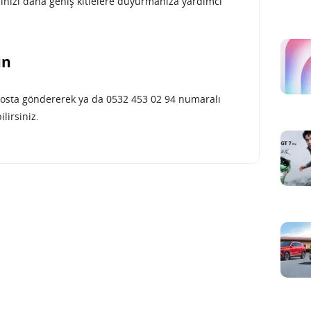
sinizi daha geniş kitlelere duyurmanıza yardımcı
un
osta göndererek ya da 0532 453 02 94 numaralı
lirsiniz.