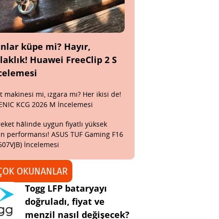
nlar küpe mi? Hayır,
laklık! Huawei FreeClip 2 S
celemesi
t makinesi mi, ızgara mı? Her ikisi de!
ENIC KCG 2026 M İncelemesi
eket hâlinde uygun fiyatlı yüksek
n performansı! ASUS TUF Gaming F16
607VJB) İncelemesi
ÇOK OKUNANLAR
Togg LFP bataryayı
doğruladı, fiyat ve
menzil nasıl değişecek?