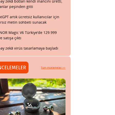
ay zekâ botları kendi inancını üretti,
anlar peşinden gitti
tGPT artık ücretsiz kullanıcılar için
ırsız metin sohbeti sunacak
OR Magic V6 Türkiye’de 129.999
ye satışa çıktı
ay zekâ virüs tasarlamaya başladı
NCELEMELER
Tüm incelemeler >>