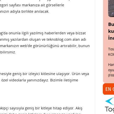
egori sayfası markanıza ait görsellerle
nızın adıyla birlikte anılacak.
Bu
ku
og’da onunla ilgili yazılmış haberlerden veya bizzat
İn
lanmış yazılardan oluşan ve teknoblog.com alan adı
le markanızın web’de görünürlüğünü artırabilir, bunun
Tos
ilirsiniz.
KO
Har
oyu
siyle geniş bir izleyici kitlesine ulaşıyor. Ürün veya
(FX
 özel videolarla yanınızdayız. Bizimle iletişime
EN 
pçi sayısıyla geniş bir kitleye hitap ediyor. Akış