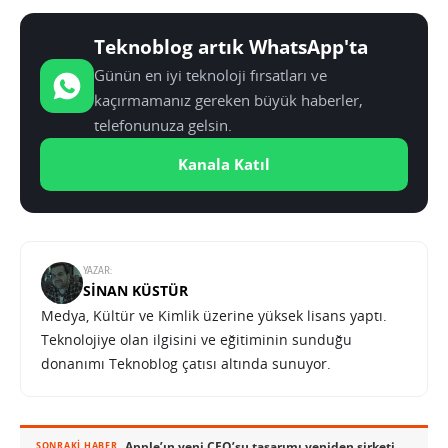
Teknoblog artık WhatsApp'ta
Günün en iyi teknoloji fırsatları ve
kaçırmamanız gereken büyük haberler,
telefonunuza gelsin.
Kanala Katıl
YAZAR:
SINAN KÜSTÜR
Medya, Kültür ve Kimlik üzerine yüksek lisans yaptı.
Teknolojiye olan ilgisini ve eğitiminin sunduğu
donanımı Teknoblog çatısı altında sunuyor.
Apple’ın yeni CEO’su tasarımı yeniden şirketin merkezine taşıyabilir
SONRAKI HABER