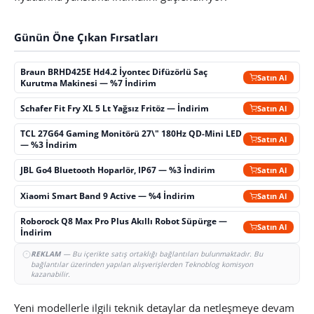
Günün Öne Çıkan Fırsatları
Braun BRHD425E Hd4.2 İyontec Difüzörlü Saç
Satın Al
Kurutma Makinesi — %7 İndirim
Schafer Fit Fry XL 5 Lt Yağsız Fritöz — İndirim
Satın Al
TCL 27G64 Gaming Monitörü 27\" 180Hz QD-Mini LED
Satın Al
— %3 İndirim
JBL Go4 Bluetooth Hoparlör, IP67 — %3 İndirim
Satın Al
Xiaomi Smart Band 9 Active — %4 İndirim
Satın Al
Roborock Q8 Max Pro Plus Akıllı Robot Süpürge —
Satın Al
İndirim
REKLAM
— Bu içerikte satış ortaklığı bağlantıları bulunmaktadır. Bu
bağlantılar üzerinden yapılan alışverişlerden Teknoblog komisyon
kazanabilir.
Yeni modellerle ilgili teknik detaylar da netleşmeye devam