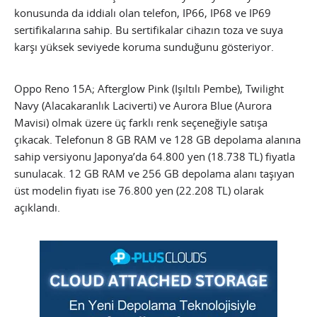
konusunda da iddialı olan telefon, IP66, IP68 ve IP69
sertifikalarına sahip. Bu sertifikalar cihazın toza ve suya
karşı yüksek seviyede koruma sunduğunu gösteriyor.
Oppo Reno 15A; Afterglow Pink (Işıltılı Pembe), Twilight
Navy (Alacakaranlık Laciverti) ve Aurora Blue (Aurora
Mavisi) olmak üzere üç farklı renk seçeneğiyle satışa
çıkacak. Telefonun 8 GB RAM ve 128 GB depolama alanına
sahip versiyonu Japonya’da 64.800 yen (18.738 TL) fiyatla
sunulacak. 12 GB RAM ve 256 GB depolama alanı taşıyan
üst modelin fiyatı ise 76.800 yen (22.208 TL) olarak
açıklandı.