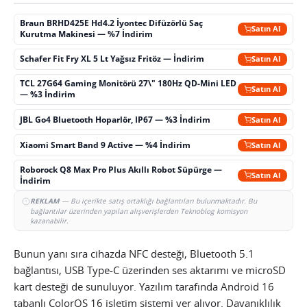
Braun BRHD425E Hd4.2 İyontec Difüzörlü Saç
Satın Al
Kurutma Makinesi — %7 İndirim
Schafer Fit Fry XL 5 Lt Yağsız Fritöz — İndirim
Satın Al
TCL 27G64 Gaming Monitörü 27\" 180Hz QD-Mini LED
Satın Al
— %3 İndirim
JBL Go4 Bluetooth Hoparlör, IP67 — %3 İndirim
Satın Al
Xiaomi Smart Band 9 Active — %4 İndirim
Satın Al
Roborock Q8 Max Pro Plus Akıllı Robot Süpürge —
Satın Al
İndirim
REKLAM
— Bu içerikte satış ortaklığı bağlantıları bulunmaktadır. Bu
bağlantılar üzerinden yapılan alışverişlerden Teknoblog komisyon
kazanabilir.
Bunun yanı sıra cihazda NFC desteği, Bluetooth 5.1
bağlantısı, USB Type-C üzerinden ses aktarımı ve microSD
kart desteği de sunuluyor. Yazılım tarafında Android 16
tabanlı ColorOS 16 işletim sistemi yer alıyor. Dayanıklılık