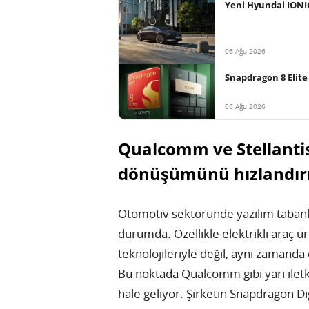
Yeni Hyundai IONIQ
06 Ağu 2026
Snapdragon 8 Elite 
06 Ağu 2026
Qualcomm ve Stellantis 
dönüşümünü hızlandır
Otomotiv sektöründe yazılım tabanlı
durumda. Özellikle elektrikli araç ür
teknolojileriyle değil, aynı zamanda 
Bu noktada Qualcomm gibi yarı ilet
hale geliyor. Şirketin Snapdragon Dig