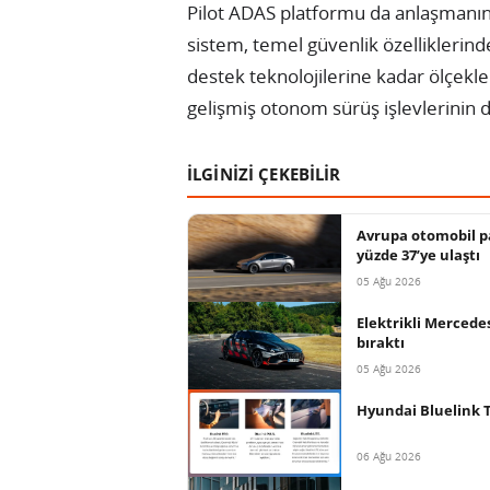
Pilot ADAS platformu da anlaşmanın 
sistem, temel güvenlik özelliklerin
destek teknolojilerine kadar ölçekl
gelişmiş otonom sürüş işlevlerinin d
İLGİNİZİ ÇEKEBİLİR
Avrupa otomobil pa
yüzde 37’ye ulaştı
05 Ağu 2026
Elektrikli Mercede
bıraktı
05 Ağu 2026
Hyundai Bluelink T
06 Ağu 2026