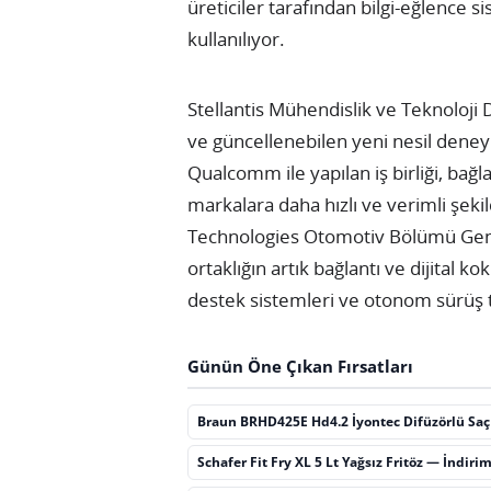
üreticiler tarafından bilgi-eğlence s
kullanılıyor.
Stellantis Mühendislik ve Teknoloji 
ve güncellenebilen yeni nesil deneyi
Qualcomm ile yapılan iş birliği, bağl
markalara daha hızlı ve verimli şek
Technologies Otomotiv Bölümü Genel
ortaklığın artık bağlantı ve dijital k
destek sistemleri ve otonom sürüş ta
Günün Öne Çıkan Fırsatları
Braun BRHD425E Hd4.2 İyontec Difüzörlü Sa
Schafer Fit Fry XL 5 Lt Yağsız Fritöz — İndiri