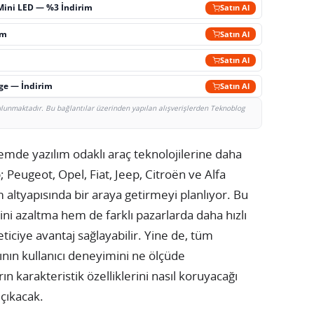
Mini LED — %3 İndirim
Satın Al
im
Satın Al
Satın Al
rge — İndirim
Satın Al
bulunmaktadır. Bu bağlantılar üzerinden yapılan alışverişlerden Teknoblog
emde yazılım odaklı araç teknolojilerine daha
; Peugeot, Opel, Fiat, Jeep, Citroën ve Alfa
 altyapısında bir araya getirmeyi planlıyor. Bu
ni azaltma hem de farklı pazarlarda daha hızlı
iciye avantaj sağlayabilir. Yine de, tüm
nın kullanıcı deneyimini ne ölçüde
ın karakteristik özelliklerini nasıl koruyacağı
çıkacak.