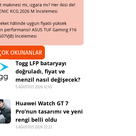
t makinesi mi, ızgara mı? Her ikisi de!
ENIC KCG 2026 M İncelemesi
eket hâlinde uygun fiyatlı yüksek
n performansı! ASUS TUF Gaming F16
607VJB) İncelemesi
ÇOK OKUNANLAR
Togg LFP bataryayı
doğruladı, fiyat ve
menzil nasıl değişecek?
5 AĞUSTOS 2026 12:45
Huawei Watch GT 7
Pro’nun tasarımı ve yeni
rengi belli oldu
3 AĞUSTOS 2026 22:23