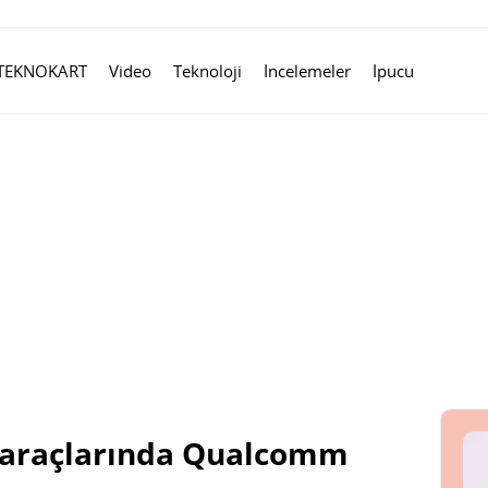
TEKNOKART
Video
Teknoloji
İncelemeler
İpucu
li araçlarında Qualcomm