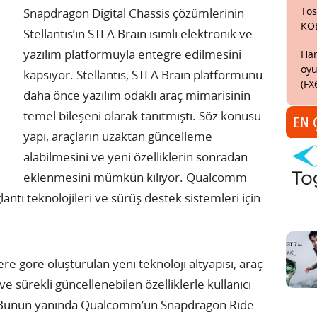
Tos
Snapdragon Digital Chassis çözümlerinin
KO
Stellantis’in STLA Brain isimli elektronik ve
yazılım platformuyla entegre edilmesini
Har
oyu
kapsıyor. Stellantis, STLA Brain platformunu
(FX
daha önce yazılım odaklı araç mimarisinin
temel bileşeni olarak tanıtmıştı. Söz konusu
EN 
yapı, araçların uzaktan güncelleme
alabilmesini ve yeni özelliklerin sonradan
eklenmesini mümkün kılıyor. Qualcomm
antı teknolojileri ve sürüş destek sistemleri için
lere göre oluşturulan yeni teknoloji altyapısı, araç
ve sürekli güncellenebilen özelliklerle kullanıcı
. Bunun yanında Qualcomm’un Snapdragon Ride