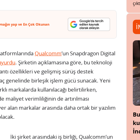
çık
ynağın yap ve En Çok Okunan
İ
 platformlarında
Qualcomm
’un Snapdragon Digital
uyurdu
. Şirketin açıklamasına göre, bu teknoloji
lantı özellikleri ve gelişmiş sürüş destek
aç genelinde birleşik işlem gücü sunacak. Yeni
klı markalarda kullanılacağı belirtilirken,
 maliyet verimliliğinin de artırılması
yer alan markalar arasında daha ortak bir yazılım
Bu
lacak.
ku
İn
İki şirket arasındaki iş birliği, Qualcomm’un