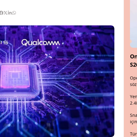
On
S2
Ope
söz
Yen
2.4
Sna
içi
Tür