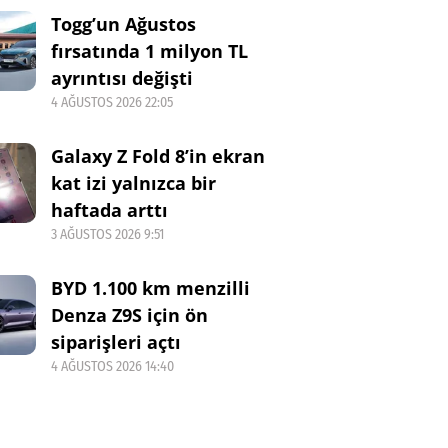
Togg’un Ağustos
fırsatında 1 milyon TL
ayrıntısı değişti
4 AĞUSTOS 2026 22:05
Galaxy Z Fold 8’in ekran
kat izi yalnızca bir
haftada arttı
3 AĞUSTOS 2026 9:51
BYD 1.100 km menzilli
Denza Z9S için ön
siparişleri açtı
4 AĞUSTOS 2026 14:40