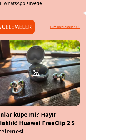
tı: WhatsApp zirvede
NCELEMELER
Tüm incelemeler >>
nlar küpe mi? Hayır,
laklık! Huawei FreeClip 2 S
celemesi