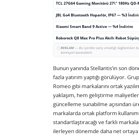
TCL 27G64 Gaming Monitörü 27\" 180Hz QD-
JBL Go4 Bluetooth Hoparlör, IP67 — %3 İndir
Xiaomi Smart Band 9 Active — %4 İndirim
Roborock Q8 Max Pro Plus Akıllı Robot Süpü
REKLAM
— Bu içerikte satış ortaklığı bağlantıları 
komisyon kazanabilir.
Bunun yanında Stellantis’in son dön
fazla yatırım yaptığı görülüyor. Grup
Romeo gibi markalarını ortak yazılım
yaklaşım, hem geliştirme maliyetleri
güncelleme sunabilme açısından üret
markalarda ortak platform kullanımı
standartlaştıracağı ve farklı markalar
ilerleyen dönemde daha net ortaya 