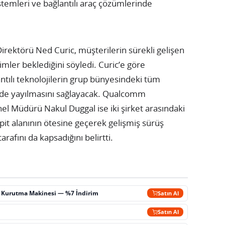
istemleri ve bağlantılı araç çözümlerinde
Direktörü Ned Curic, müşterilerin sürekli gelişen
mler beklediğini söyledi. Curic’e göre
antılı teknolojilerin grup bünyesindeki tüm
ilde yayılmasını sağlayacak. Qualcomm
 Müdürü Nakul Duggal ise iki şirket arasındaki
okpit alanının ötesine geçerek gelişmiş sürüş
rafını da kapsadığını belirtti.
ç Kurutma Makinesi — %7 İndirim
Satın Al
m
Satın Al