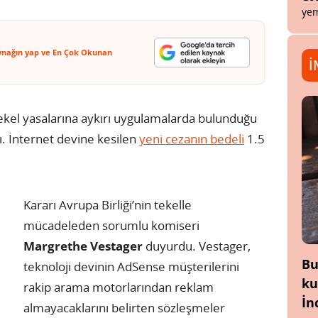
yem
ynağın yap ve En Çok Okunan
İ
ekel yasalarına aykırı uygulamalarda bulunduğu
ı. İnternet devine kesilen
yeni cezanın bedeli
1.5
Kararı Avrupa Birliği’nin tekelle
mücadeleden sorumlu komiseri
Margrethe Vestager
duyurdu. Vestager,
Bu
teknoloji devinin AdSense müşterilerini
ku
rakip arama motorlarından reklam
İn
almayacaklarını belirten sözleşmeler