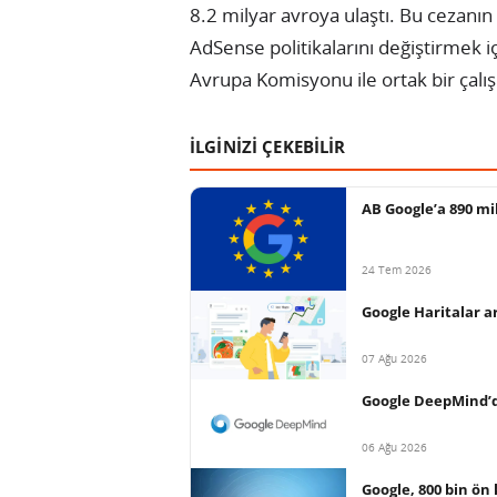
8.2 milyar avroya ulaştı. Bu cezanı
AdSense politikalarını değiştirmek 
Avrupa Komisyonu ile ortak bir çalı
İLGİNİZİ ÇEKEBİLİR
AB Google’a 890 mi
24 Tem 2026
Google Haritalar a
07 Ağu 2026
Google DeepMind’d
06 Ağu 2026
Google, 800 bin ön