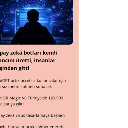
pay zekâ botları kendi
ancını üretti, insanlar
şinden gitti
tGPT artık ücretsiz kullanıcılar için
ırsız metin sohbeti sunacak
OR Magic V6 Türkiye’de 129.999
ye satışa çıktı
ay zekâ virüs tasarlamaya başladı
gle Haritalar artık sohbet ederek