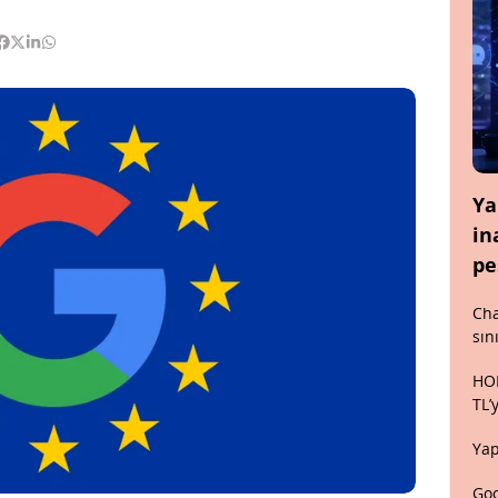
Ya
in
pe
Cha
sın
HON
TL’
Yap
Goo