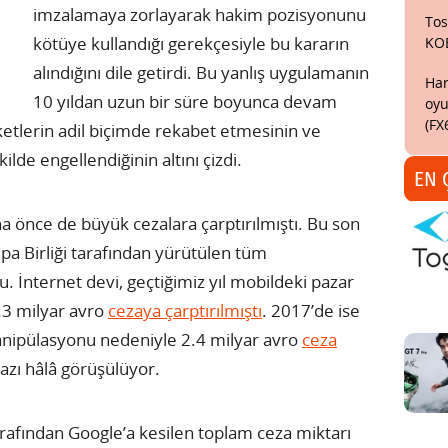
imzalamaya zorlayarak hakim pozisyonunu
Tos
kötüye kullandığı gerekçesiyle bu kararın
KO
alındığını dile getirdi. Bu yanlış uygulamanın
Har
10 yıldan uzun bir süre boyunca devam
oyu
(FX
rketlerin adil biçimde rekabet etmesinin ve
de engellendiğinin altını çizdi.
EN 
a önce de büyük cezalara çarptırılmıştı. Bu son
upa Birliği tarafından yürütülen tüm
. İnternet devi, geçtiğimiz yıl mobildeki pazar
4.3 milyar avro
cezaya çarptırılmıştı
. 2017’de ise
manipülasyonu nedeniyle 2.4 milyar avro
ceza
razı hâlâ görüşülüyor.
tarafından Google’a kesilen toplam ceza miktarı