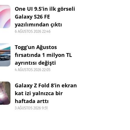
One UI 9.5’in ilk görseli
Galaxy S26 FE
yazılımından çıktı
6 AĞUSTOS 2026 22:46
Togg’un Ağustos
fırsatında 1 milyon TL
ayrıntısı değişti
4 AĞUSTOS 2026 22:05
Galaxy Z Fold 8’in ekran
kat izi yalnızca bir
haftada arttı
3 AĞUSTOS 2026 9:51