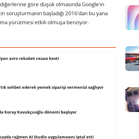
n diğerlerine göre düşük olmasında Google’ın
için soruşturmanın başladığı 2016’dan bu yana
şma yürütmesi etkili olmuşa benziyor.
lyon avro rekabet cezası kesti
rtık sohbet ederek yemek siparişi vermenizi sağlıyor
a Koray Kavukçuoğlu dönemi başlıyor
 kayda rağmen AI Studio uygulamasını iptal etti