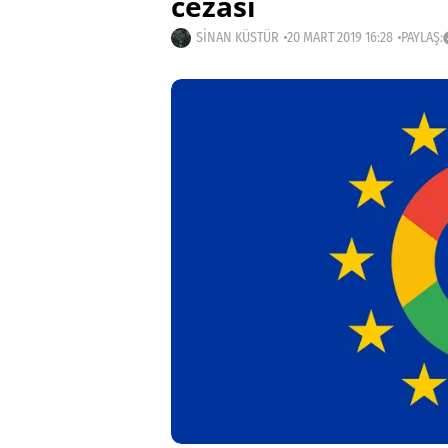
cezası
SINAN KÜSTÜR
20 MART 2019 16:28
PAYLAŞ: