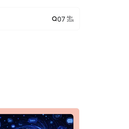
07
Ağu
2026