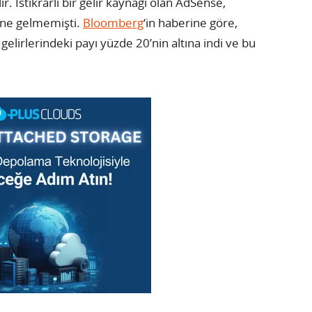
r. İstikrarlı bir gelir kaynağı olan AdSense,
line gelmemişti.
Bloomberg
‘in haberine göre,
gelirlerindeki payı yüzde 20’nin altına indi ve bu