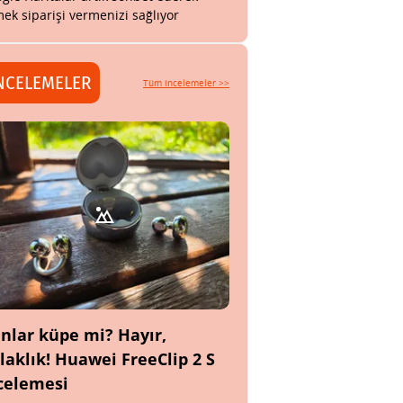
ek siparişi vermenizi sağlıyor
NCELEMELER
Tüm incelemeler >>
nlar küpe mi? Hayır,
laklık! Huawei FreeClip 2 S
celemesi