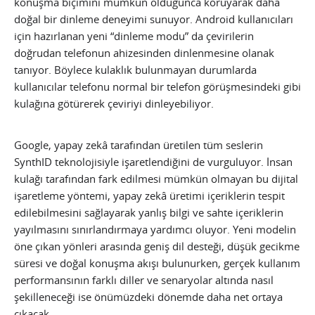
konuşma biçimini mümkün olduğunca koruyarak daha
doğal bir dinleme deneyimi sunuyor. Android kullanıcıları
için hazırlanan yeni “dinleme modu” da çevirilerin
doğrudan telefonun ahizesinden dinlenmesine olanak
tanıyor. Böylece kulaklık bulunmayan durumlarda
kullanıcılar telefonu normal bir telefon görüşmesindeki gibi
kulağına götürerek çeviriyi dinleyebiliyor.
Google, yapay zekâ tarafından üretilen tüm seslerin
SynthID teknolojisiyle işaretlendiğini de vurguluyor. İnsan
kulağı tarafından fark edilmesi mümkün olmayan bu dijital
işaretleme yöntemi, yapay zekâ üretimi içeriklerin tespit
edilebilmesini sağlayarak yanlış bilgi ve sahte içeriklerin
yayılmasını sınırlandırmaya yardımcı oluyor. Yeni modelin
öne çıkan yönleri arasında geniş dil desteği, düşük gecikme
süresi ve doğal konuşma akışı bulunurken, gerçek kullanım
performansının farklı diller ve senaryolar altında nasıl
şekilleneceği ise önümüzdeki dönemde daha net ortaya
çıkacak.