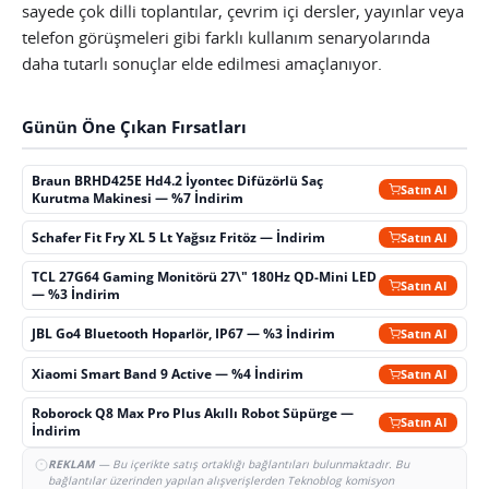
sayede çok dilli toplantılar, çevrim içi dersler, yayınlar veya
telefon görüşmeleri gibi farklı kullanım senaryolarında
daha tutarlı sonuçlar elde edilmesi amaçlanıyor.
Günün Öne Çıkan Fırsatları
Braun BRHD425E Hd4.2 İyontec Difüzörlü Saç
Satın Al
Kurutma Makinesi — %7 İndirim
Schafer Fit Fry XL 5 Lt Yağsız Fritöz — İndirim
Satın Al
TCL 27G64 Gaming Monitörü 27\" 180Hz QD-Mini LED
Satın Al
— %3 İndirim
JBL Go4 Bluetooth Hoparlör, IP67 — %3 İndirim
Satın Al
Xiaomi Smart Band 9 Active — %4 İndirim
Satın Al
Roborock Q8 Max Pro Plus Akıllı Robot Süpürge —
Satın Al
İndirim
REKLAM
— Bu içerikte satış ortaklığı bağlantıları bulunmaktadır. Bu
bağlantılar üzerinden yapılan alışverişlerden Teknoblog komisyon