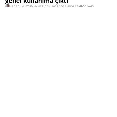
genel kullanıma çıktı
SABRI KÜSTÜR
9 HAZIRAN 2026 22:32
PAYLAŞ:
Anthropic, daha önce riskli kabul edilen Mythos
çizgisindeki kapasiteyi Claude Fable 5 adıyla genel
kullanıma taşıdı. Şirket, modeli güvenlik sınırlarıyla
sunuyor. Riskli konularda Claude Opus 4.8
konuşmayı devralacak.