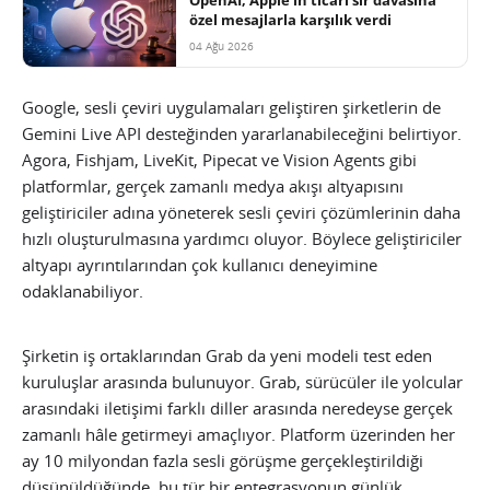
özel mesajlarla karşılık verdi
04 Ağu 2026
Google, sesli çeviri uygulamaları geliştiren şirketlerin de
Gemini Live API desteğinden yararlanabileceğini belirtiyor.
Agora, Fishjam, LiveKit, Pipecat ve Vision Agents gibi
platformlar, gerçek zamanlı medya akışı altyapısını
geliştiriciler adına yöneterek sesli çeviri çözümlerinin daha
hızlı oluşturulmasına yardımcı oluyor. Böylece geliştiriciler
altyapı ayrıntılarından çok kullanıcı deneyimine
odaklanabiliyor.
Şirketin iş ortaklarından Grab da yeni modeli test eden
kuruluşlar arasında bulunuyor. Grab, sürücüler ile yolcular
arasındaki iletişimi farklı diller arasında neredeyse gerçek
zamanlı hâle getirmeyi amaçlıyor. Platform üzerinden her
ay 10 milyondan fazla sesli görüşme gerçekleştirildiği
düşünüldüğünde, bu tür bir entegrasyonun günlük