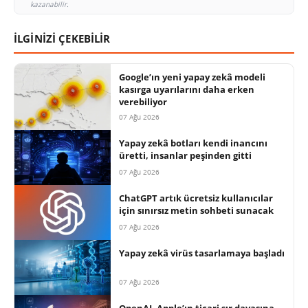
kazanabilir.
İLGİNİZİ ÇEKEBİLİR
Google’ın yeni yapay zekâ modeli
kasırga uyarılarını daha erken
verebiliyor
07 Ağu 2026
Yapay zekâ botları kendi inancını
üretti, insanlar peşinden gitti
07 Ağu 2026
ChatGPT artık ücretsiz kullanıcılar
için sınırsız metin sohbeti sunacak
07 Ağu 2026
Yapay zekâ virüs tasarlamaya başladı
07 Ağu 2026
OpenAI, Apple’ın ticari sır davasına