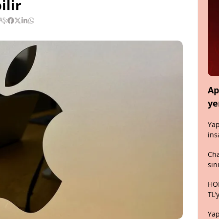
ilir
AŞ:
Ap
ye
Yap
ins
Cha
sın
HON
TL’
Yap