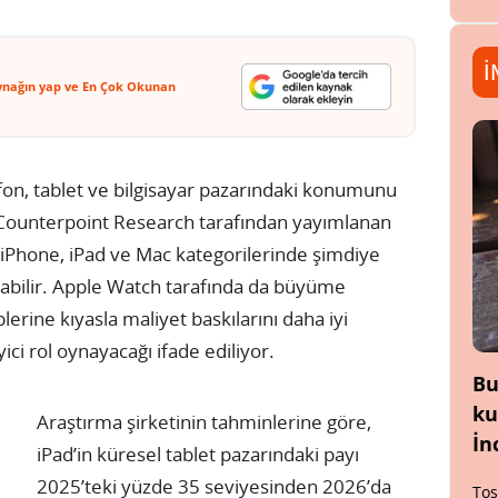
İ
ynağın yap ve En Çok Okunan
lefon, tablet ve bilgisayar pazarındaki konumunu
 Counterpoint Research tarafından yayımlanan
a iPhone, iPad ve Mac kategorilerinde şimdiye
şabilir. Apple Watch tarafında da büyüme
lerine kıyasla maliyet baskılarını daha iyi
ci rol oynayacağı ifade ediliyor.
Bu
ku
Araştırma şirketinin tahminlerine göre,
İn
iPad’in küresel tablet pazarındaki payı
2025’teki yüzde 35 seviyesinden 2026’da
Tos