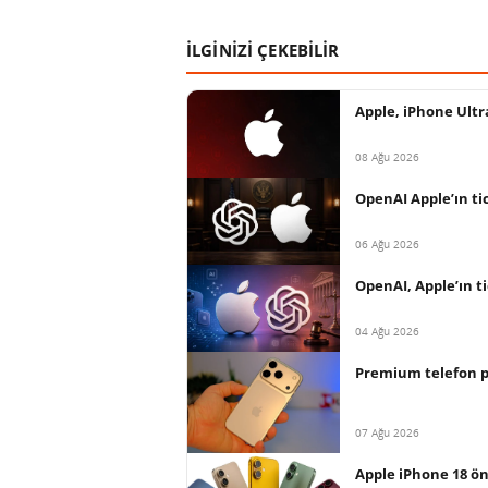
İLGİNİZİ ÇEKEBİLİR
Apple, iPhone Ultr
08 Ağu 2026
OpenAI Apple’ın tica
06 Ağu 2026
OpenAI, Apple’ın ti
04 Ağu 2026
Premium telefon paz
07 Ağu 2026
Apple iPhone 18 ön