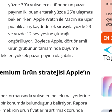
KO
yüzde 39’a yükselecek. iPhone’un pazar
payının iki puan artarak yüzde 25’e ulaşması
Har
beklenirken, Apple Watch ile Mac’in ise üçer
oyu
(FX
puanlık artış kaydederek sırasıyla yüzde 23
ve yüzde 12 seviyesine çıkacağı
EN 
öngörülüyor. Böylece Apple, dört önemli
ürün grubunun tamamında büyüme
deki en yüksek pazar payına ulaşabilir.
remium ürün stratejisi Apple’ın
 performansında yükselen bellek maliyetlerine
lı bir konumda bulunduğunu belirtiyor. Rapora
bilmek için ürün fiyatlarını artırmak zorunda