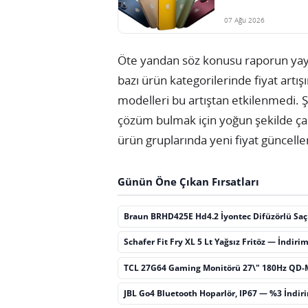
07 Ağu 2026
Öte yandan söz konusu raporun yay
bazı ürün kategorilerinde fiyat artış
modelleri bu artıştan etkilenmedi. Ş
çözüm bulmak için yoğun şekilde çalı
ürün gruplarında yeni fiyat güncell
Günün Öne Çıkan Fırsatları
Braun BRHD425E Hd4.2 İyontec Difüzörlü Sa
Schafer Fit Fry XL 5 Lt Yağsız Fritöz — İndiri
TCL 27G64 Gaming Monitörü 27\" 180Hz QD-
JBL Go4 Bluetooth Hoparlör, IP67 — %3 İndir