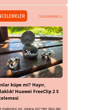
NCELEMELER
Tüm incelemeler >>
nlar küpe mi? Hayır,
laklık! Huawei FreeClip 2 S
celemesi
t makinesi mi, ızgara mı? Her ikisi de!