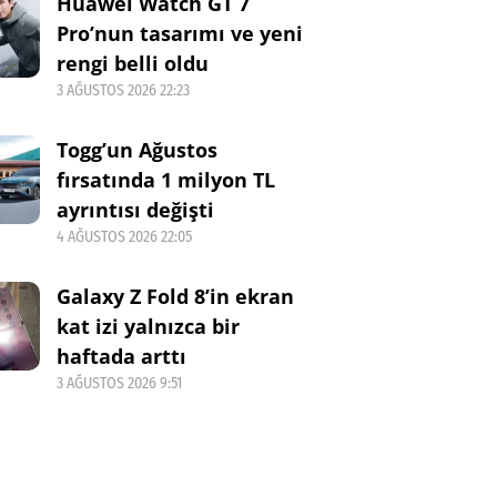
Huawei Watch GT 7
Pro’nun tasarımı ve yeni
rengi belli oldu
3 AĞUSTOS 2026 22:23
Togg’un Ağustos
fırsatında 1 milyon TL
ayrıntısı değişti
4 AĞUSTOS 2026 22:05
Galaxy Z Fold 8’in ekran
kat izi yalnızca bir
haftada arttı
3 AĞUSTOS 2026 9:51