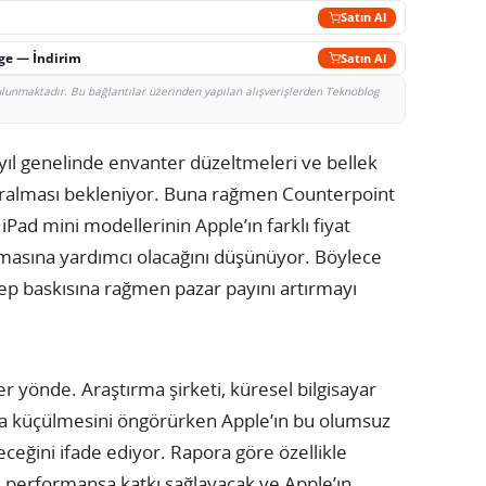
Satın Al
rge — İndirim
Satın Al
bulunmaktadır. Bu bağlantılar üzerinden yapılan alışverişlerden Teknoblog
 yıl genelinde envanter düzeltmeleri ve bellek
aralması bekleniyor. Buna rağmen Counterpoint
 iPad mini modellerinin Apple’ın farklı fiyat
 tutmasına yardımcı olacağını düşünüyor. Böylece
alep baskısına rağmen pazar payını artırmayı
r yönde. Araştırma şirketi, küresel bilgisayar
da küçülmesini öngörürken Apple’ın bu olumsuz
eğini ifade ediyor. Rapora göre özellikle
 performansa katkı sağlayacak ve Apple’ın