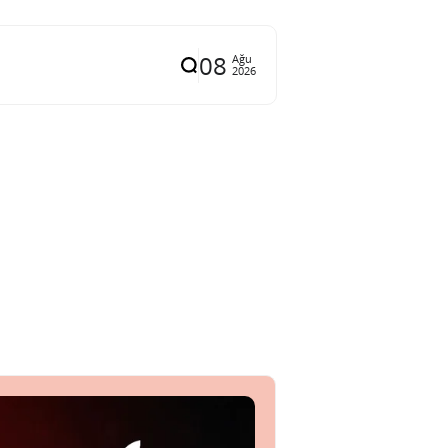
08
Ağu
2026