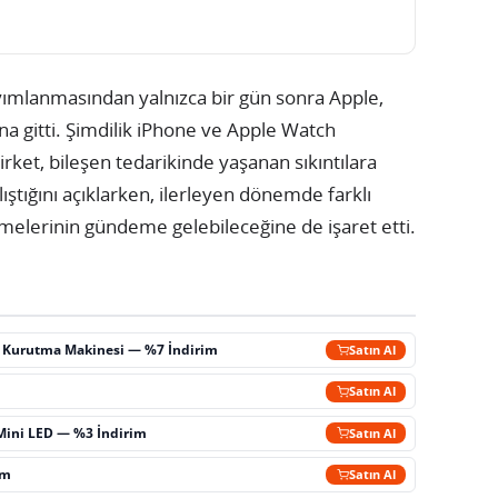
ımlanmasından yalnızca bir gün sonra Apple,
ına gitti. Şimdilik iPhone ve Apple Watch
irket, bileşen tedarikinde yaşanan sıkıntılara
ştığını açıklarken, ilerleyen dönemde farklı
emelerinin gündeme gelebileceğine de işaret etti.
ç Kurutma Makinesi — %7 İndirim
Satın Al
m
Satın Al
Mini LED — %3 İndirim
Satın Al
im
Satın Al