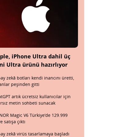
ple, iPhone Ultra dahil üç
ni Ultra ürünü hazırlıyor
ay zekâ botları kendi inancını üretti,
anlar peşinden gitti
tGPT artık ücretsiz kullanıcılar için
ırsız metin sohbeti sunacak
OR Magic V6 Türkiye’de 129.999
ye satışa çıktı
ay zekâ virüs tasarlamaya başladı