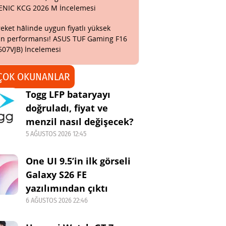
ENIC KCG 2026 M İncelemesi
eket hâlinde uygun fiyatlı yüksek
n performansı! ASUS TUF Gaming F16
607VJB) İncelemesi
ÇOK OKUNANLAR
Togg LFP bataryayı
doğruladı, fiyat ve
menzil nasıl değişecek?
5 AĞUSTOS 2026 12:45
One UI 9.5’in ilk görseli
Galaxy S26 FE
yazılımından çıktı
6 AĞUSTOS 2026 22:46