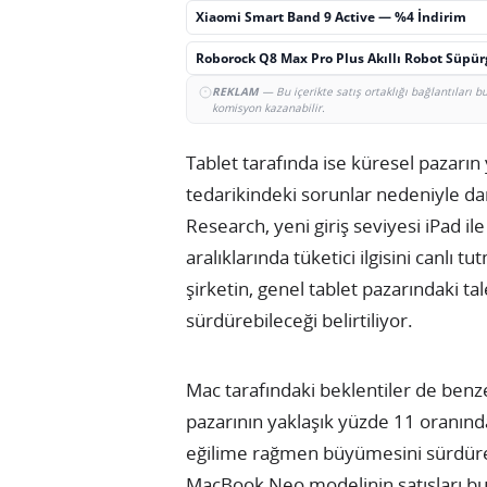
Xiaomi Smart Band 9 Active — %4 İndirim
Roborock Q8 Max Pro Plus Akıllı Robot Süpü
REKLAM
— Bu içerikte satış ortaklığı bağlantıları 
komisyon kazanabilir.
Tablet tarafında ise küresel pazarın
tedarikindeki sorunlar nedeniyle d
Research, yeni giriş seviyesi iPad ile
aralıklarında tüketici ilgisini canlı
şirketin, genel tablet pazarındaki t
sürdürebileceği belirtiliyor.
Mac tarafındaki beklentiler de benze
pazarının yaklaşık yüzde 11 oranın
eğilime rağmen büyümesini sürdürec
MacBook Neo modelinin satışları bu