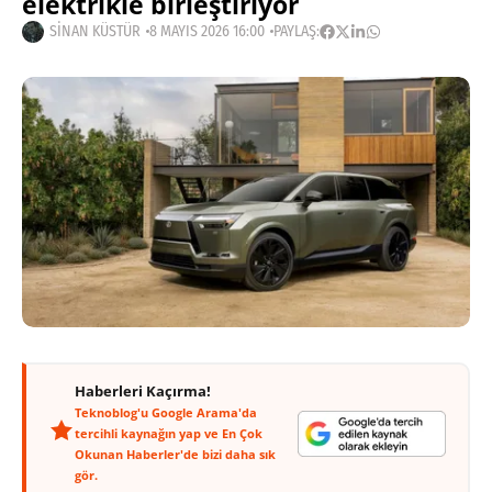
elektrikle birleştiriyor
SINAN KÜSTÜR
8 MAYIS 2026 16:00
PAYLAŞ:
Haberleri Kaçırma!
Teknoblog'u Google Arama'da
tercihli kaynağın yap ve En Çok
Okunan Haberler'de bizi daha sık
gör.