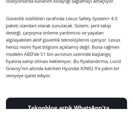
istasyonlarda kullanım kolaylığı sağlamayı amaçlıyor.
Güvenlik özellikleri tarafında Lexus Safety System+ 4.0
paketi standart olarak sunulacak. Sistem; şerit takip
desteği, çarpışma önleme yardımcısı ve yayaları
algılayabilen aktif güvenlik teknolojilerini içeriyor. Lexus
henüz resmi fiyat bilgisini açıklamış değil. Buna rağmen
modelin ABD’de 51 bin avronun üzerinde başlangıç
fiyatına sahip olması bekleniyor. Bu fiyatlandırma, Lucid
Gravity’nin altında kalırken Hyundai IONIQ 9’a yakın bir
seviyeye işaret ediyor.
Teknoblog artık WhatsApp'ta
Günün en iyi teknoloji fırsatları ve
kaçırmamanız gereken büyük haberler,
telefonunuza gelsin.