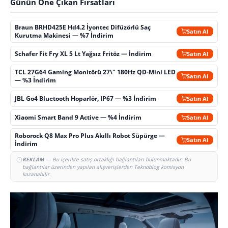
Günün Öne Çıkan Fırsatları
Braun BRHD425E Hd4.2 İyontec Difüzörlü Saç
Satın Al
Kurutma Makinesi — %7 İndirim
Schafer Fit Fry XL 5 Lt Yağsız Fritöz — İndirim
Satın Al
TCL 27G64 Gaming Monitörü 27\" 180Hz QD-Mini LED
Satın Al
— %3 İndirim
JBL Go4 Bluetooth Hoparlör, IP67 — %3 İndirim
Satın Al
Xiaomi Smart Band 9 Active — %4 İndirim
Satın Al
Roborock Q8 Max Pro Plus Akıllı Robot Süpürge —
Satın Al
İndirim
REKLAM
— Bu içerikte satış ortaklığı bağlantıları bulunmaktadır. Bu
bağlantılar üzerinden yapılan alışverişlerden Teknoblog komisyon
kazanabilir.