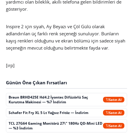
yardımcı olan bileklik, akıllı telefona gelen bildirimleri de
gösteriyor.
Inspire 2 için siyah, Ay Beyazı ve Çöl Gülü olarak
adlandırılan üç farklı renk seçeneği sunuluyor. Bunların
kayış renkleri olduğunu ve ekran bölümü için sadece siyah
seçeneğin mevcut olduğunu belirtmekte fayda var.
[irp]
Günün Öne Çıkan Fırsatları
Braun BRHD425E Hd4.2 İyontec Difüzörlü Saç
Satın Al
Kurutma Makinesi — %7 İndirim
Schafer Fit Fry XL 5 Lt Yağsız Fritöz — İndirim
Satın Al
TCL 27G64 Gaming Monitörü 27\" 180Hz QD-Mini LED
Satın Al
— %3 İndirim