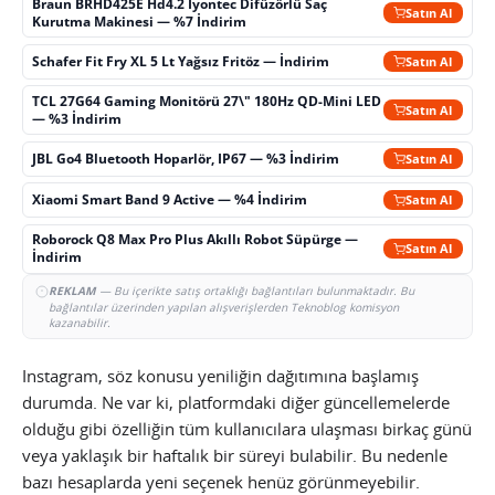
Braun BRHD425E Hd4.2 İyontec Difüzörlü Saç
Satın Al
Kurutma Makinesi — %7 İndirim
Schafer Fit Fry XL 5 Lt Yağsız Fritöz — İndirim
Satın Al
TCL 27G64 Gaming Monitörü 27\" 180Hz QD-Mini LED
Satın Al
— %3 İndirim
JBL Go4 Bluetooth Hoparlör, IP67 — %3 İndirim
Satın Al
Xiaomi Smart Band 9 Active — %4 İndirim
Satın Al
Roborock Q8 Max Pro Plus Akıllı Robot Süpürge —
Satın Al
İndirim
REKLAM
— Bu içerikte satış ortaklığı bağlantıları bulunmaktadır. Bu
bağlantılar üzerinden yapılan alışverişlerden Teknoblog komisyon
kazanabilir.
Instagram, söz konusu yeniliğin dağıtımına başlamış
durumda. Ne var ki, platformdaki diğer güncellemelerde
olduğu gibi özelliğin tüm kullanıcılara ulaşması birkaç günü
veya yaklaşık bir haftalık bir süreyi bulabilir. Bu nedenle
bazı hesaplarda yeni seçenek henüz görünmeyebilir.