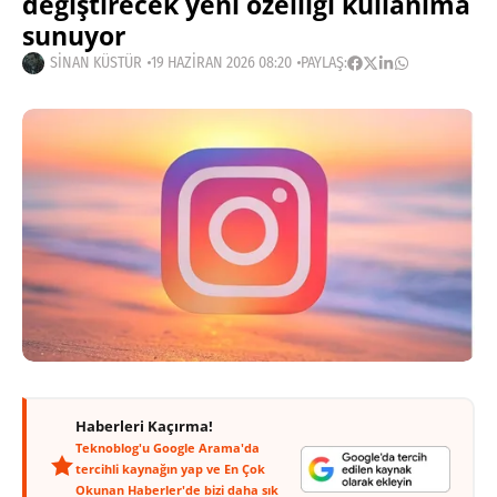
değiştirecek yeni özelliği kullanıma
sunuyor
SINAN KÜSTÜR
19 HAZIRAN 2026 08:20
PAYLAŞ:
Haberleri Kaçırma!
Teknoblog'u Google Arama'da
tercihli kaynağın yap ve En Çok
Okunan Haberler'de bizi daha sık