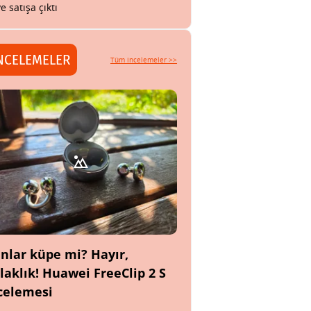
ye satışa çıktı
NCELEMELER
Tüm incelemeler >>
nlar küpe mi? Hayır,
laklık! Huawei FreeClip 2 S
celemesi