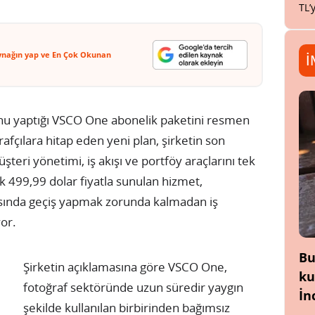
TL’
ynağın yap ve En Çok Okunan
İ
unu yaptığı VSCO One abonelik paketini resmen
fçılara hitap eden yeni plan, şirketin son
eri yönetimi, iş akışı ve portföy araçlarını tek
llık 499,99 dolar fiyatla sunulan hizmet,
arasında geçiş yapmak zorunda kalmadan iş
or.
Bu
Şirketin açıklamasına göre VSCO One,
ku
fotoğraf sektöründe uzun süredir yaygın
İn
şekilde kullanılan birbirinden bağımsız