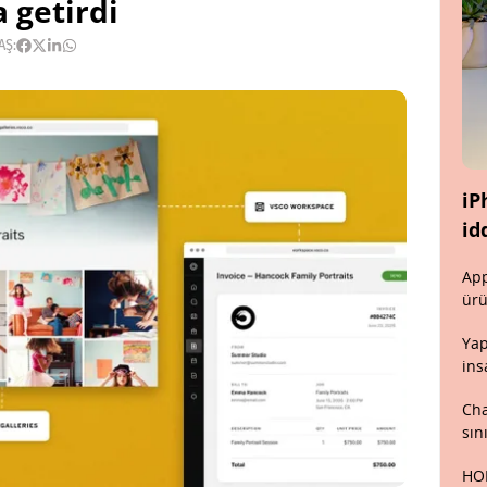
 getirdi
AŞ:
iP
id
App
ürü
Yap
ins
Cha
sın
HON