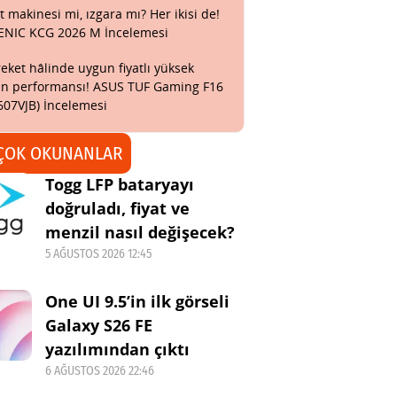
t makinesi mi, ızgara mı? Her ikisi de!
ENIC KCG 2026 M İncelemesi
eket hâlinde uygun fiyatlı yüksek
n performansı! ASUS TUF Gaming F16
607VJB) İncelemesi
ÇOK OKUNANLAR
Togg LFP bataryayı
doğruladı, fiyat ve
menzil nasıl değişecek?
5 AĞUSTOS 2026 12:45
One UI 9.5’in ilk görseli
Galaxy S26 FE
yazılımından çıktı
6 AĞUSTOS 2026 22:46