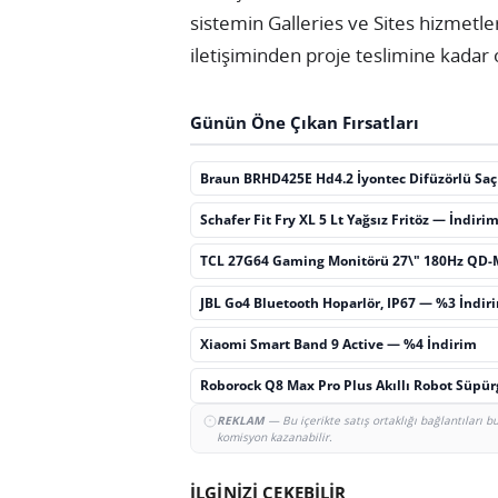
sistemin Galleries ve Sites hizmetl
iletişiminden proje teslimine kadar 
Günün Öne Çıkan Fırsatları
Braun BRHD425E Hd4.2 İyontec Difüzörlü Sa
Schafer Fit Fry XL 5 Lt Yağsız Fritöz — İndiri
TCL 27G64 Gaming Monitörü 27\" 180Hz QD-
JBL Go4 Bluetooth Hoparlör, IP67 — %3 İndir
Xiaomi Smart Band 9 Active — %4 İndirim
Roborock Q8 Max Pro Plus Akıllı Robot Süpü
REKLAM
— Bu içerikte satış ortaklığı bağlantıları 
komisyon kazanabilir.
İLGİNİZİ ÇEKEBİLİR