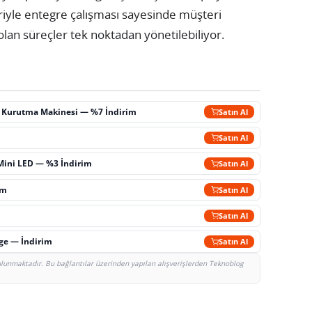
eriyle entegre çalışması sayesinde müşteri
olan süreçler tek noktadan yönetilebiliyor.
ç Kurutma Makinesi — %7 İndirim
Satın Al
m
Satın Al
Mini LED — %3 İndirim
Satın Al
im
Satın Al
Satın Al
rge — İndirim
Satın Al
bulunmaktadır. Bu bağlantılar üzerinden yapılan alışverişlerden Teknoblog