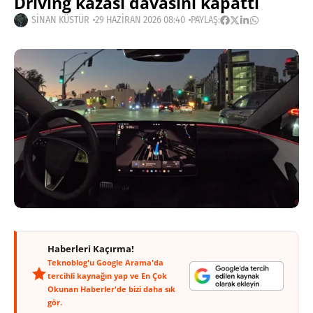
Driving kazası davasını kapattı
SINAN KÜSTÜR
29 HAZIRAN 2026 08:40
PAYLAŞ:
Haberleri Kaçırma!
Teknoblog'u Google Arama'da
tercihli kaynağın yap ve En Çok
Okunan Haberler'de bizi daha sık
gör.