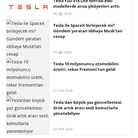
Tesla FSD v14 Lite sonrası eski
modellerde arıza şikâyetleri arttı
05 Ağu 2026
Tesla ile SpaceX birleşecek mi?
Gündem yaratan iddiaya Musk’tan
cevap
03 Ağu 2026
Tesla 10 milyonuncu otomobilini
üretti, rekor Fremont’tan geldi
31 Tem 2026
Tesla’dan büyük yaz güncellemesi:
Grok artık aracı sesli komutlarla
yönetebiliyor
22 Tem 2026