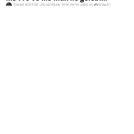
SINAN KÜSTÜR
29 HAZIRAN 2026 08:20
PAYLAŞ:
Haberleri Kaçırma!
Teknoblog'u Google Arama'da
tercihli kaynağın yap ve En Çok
Okunan Haberler'de bizi daha sık
gör.