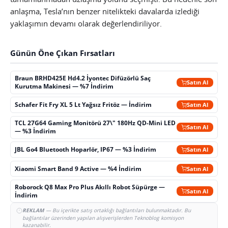
anlaşma, Tesla’nın benzer nitelikteki davalarda izlediği
yaklaşımın devamı olarak değerlendiriliyor.
Günün Öne Çıkan Fırsatları
Braun BRHD425E Hd4.2 İyontec Difüzörlü Saç
Satın Al
Kurutma Makinesi — %7 İndirim
Schafer Fit Fry XL 5 Lt Yağsız Fritöz — İndirim
Satın Al
TCL 27G64 Gaming Monitörü 27\" 180Hz QD-Mini LED
Satın Al
— %3 İndirim
JBL Go4 Bluetooth Hoparlör, IP67 — %3 İndirim
Satın Al
Xiaomi Smart Band 9 Active — %4 İndirim
Satın Al
Roborock Q8 Max Pro Plus Akıllı Robot Süpürge —
Satın Al
İndirim
REKLAM
— Bu içerikte satış ortaklığı bağlantıları bulunmaktadır. Bu
bağlantılar üzerinden yapılan alışverişlerden Teknoblog komisyon
kazanabilir.