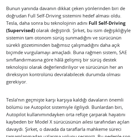
Bunun yanında davanın dikkat çeken yönlerinden biri de
doğrudan Full Self-Driving sistemini hedef alması oldu.
Tesla, daha sonra bu teknolojinin adını
Full Self-Driving
(Supervised)
olarak değiştirdi. Şirket, bu isim değişikliğiyle
sistemin tam otonom sürüş sunmadığını ve sürücünün
sürekli gözetiminden bağımsız çalışmadığını daha açık
biçimde vurgulamayı amaçladı. Buna rağmen sistem, SAE
sınıflandırmasına göre hâlâ gelişmiş bir sürüş destek
teknolojisi olarak değerlendiriliyor ve sürücünün her an
direksiyon kontrolünü devralabilecek durumda olması
gerekiyor.
Tesla’nın geçmişte karşı karşıya kaldığı davaların önemli
bölümü ise Autopilot sistemiyle ilgiliydi. Bunlardan biri,
Autopilot kullanımındayken orta refüje çarparak hayatını
kaybeden bir Model X sürücüsünün ailesi tarafından açılan
davaydı. Şirket, o davada da taraflarla mahkeme süreci
tamamlanmadan uzlaşma yolunu seçmişti. Bu nedenle son