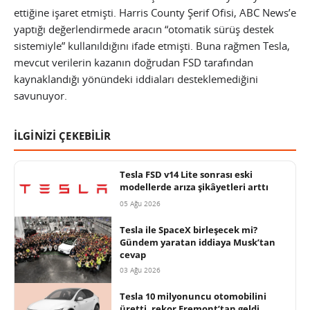
ettiğine işaret etmişti. Harris County Şerif Ofisi, ABC News’e
yaptığı değerlendirmede aracın “otomatik sürüş destek
sistemiyle” kullanıldığını ifade etmişti. Buna rağmen Tesla,
mevcut verilerin kazanın doğrudan FSD tarafından
kaynaklandığı yönündeki iddiaları desteklemediğini
savunuyor.
İLGİNİZİ ÇEKEBİLİR
Tesla FSD v14 Lite sonrası eski
modellerde arıza şikâyetleri arttı
05 Ağu 2026
Tesla ile SpaceX birleşecek mi?
Gündem yaratan iddiaya Musk’tan
cevap
03 Ağu 2026
Tesla 10 milyonuncu otomobilini
üretti, rekor Fremont’tan geldi