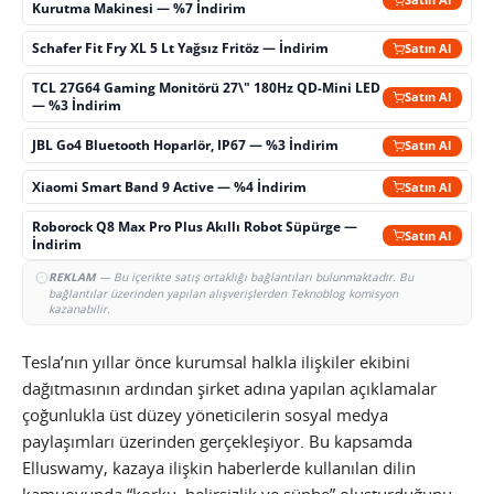
Kurutma Makinesi — %7 İndirim
Schafer Fit Fry XL 5 Lt Yağsız Fritöz — İndirim
Satın Al
TCL 27G64 Gaming Monitörü 27\" 180Hz QD-Mini LED
Satın Al
— %3 İndirim
JBL Go4 Bluetooth Hoparlör, IP67 — %3 İndirim
Satın Al
Xiaomi Smart Band 9 Active — %4 İndirim
Satın Al
Roborock Q8 Max Pro Plus Akıllı Robot Süpürge —
Satın Al
İndirim
REKLAM
— Bu içerikte satış ortaklığı bağlantıları bulunmaktadır. Bu
bağlantılar üzerinden yapılan alışverişlerden Teknoblog komisyon
kazanabilir.
Tesla’nın yıllar önce kurumsal halkla ilişkiler ekibini
dağıtmasının ardından şirket adına yapılan açıklamalar
çoğunlukla üst düzey yöneticilerin sosyal medya
paylaşımları üzerinden gerçekleşiyor. Bu kapsamda
Elluswamy, kazaya ilişkin haberlerde kullanılan dilin