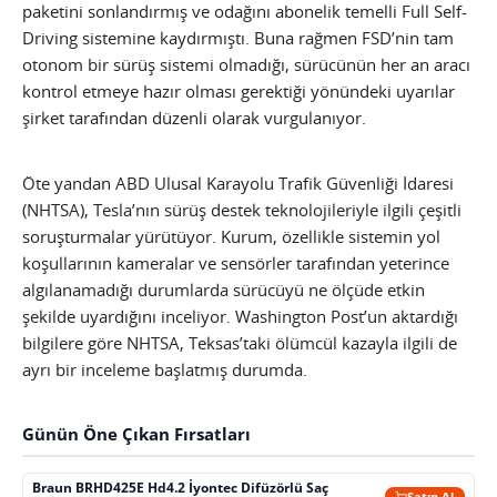
paketini sonlandırmış ve odağını abonelik temelli Full Self-
Driving sistemine kaydırmıştı. Buna rağmen FSD’nin tam
otonom bir sürüş sistemi olmadığı, sürücünün her an aracı
kontrol etmeye hazır olması gerektiği yönündeki uyarılar
şirket tarafından düzenli olarak vurgulanıyor.
Öte yandan ABD Ulusal Karayolu Trafik Güvenliği İdaresi
(NHTSA), Tesla’nın sürüş destek teknolojileriyle ilgili çeşitli
soruşturmalar yürütüyor. Kurum, özellikle sistemin yol
koşullarının kameralar ve sensörler tarafından yeterince
algılanamadığı durumlarda sürücüyü ne ölçüde etkin
şekilde uyardığını inceliyor. Washington Post’un aktardığı
bilgilere göre NHTSA, Teksas’taki ölümcül kazayla ilgili de
ayrı bir inceleme başlatmış durumda.
Günün Öne Çıkan Fırsatları
Braun BRHD425E Hd4.2 İyontec Difüzörlü Saç
Satın Al