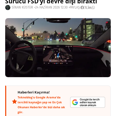
Sürücü FSD’yi devre dışı bıraktı
SINAN KÜSTÜR
24 HAZIRAN 2026 12:30
PAYLAŞ:
Haberleri Kaçırma!
Teknoblog'u Google Arama'da
tercihli kaynağın yap ve En Çok
Okunan Haberler'de bizi daha sık
gör.