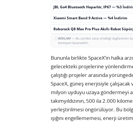
JBL Go4 Bluetooth Hoparlör, IP67 — %3 İndir
Xiaomi Smart Band 9 Active — %4 İndirim
Roborock Q8 Max Pro Plus Akıllı Robot Süpü
REKLAM
— Bu içerikte satış ortaklığı bağlantıları 
komisyon kazanabilir.
Bununla birlikte SpaceX’in halka ar
gelecekteki projelerine yönlendirmey
çalıştığı projeler arasında yörünged
SpaceX, güneş enerjisiyle çalışacak
milyon uyduyu uzaya göndermeyi a
takımyıldızının, 500 ila 2.000 kilo
yerleştirilmesi öngörülüyor. Bu bölg
ışığını engellememesi, enerji üretim