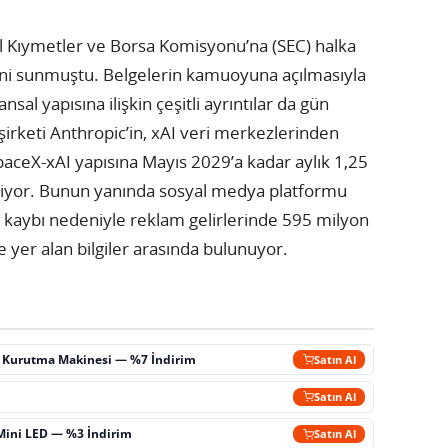
kul Kıymetler ve Borsa Komisyonu’na (SEC) halka
erini sunmuştu. Belgelerin kamuoyuna açılmasıyla
ansal yapısına ilişkin çeşitli ayrıntılar da gün
şirketi Anthropic’in, xAI veri merkezlerinden
paceX-xAI yapısına Mayıs 2029’a kadar aylık 1,25
iliyor. Bunun yanında sosyal medya platformu
n kaybı nedeniyle reklam gelirlerinde 595 milyon
e yer alan bilgiler arasında bulunuyor.
ç Kurutma Makinesi — %7 İndirim
Satın Al
m
Satın Al
Mini LED — %3 İndirim
Satın Al