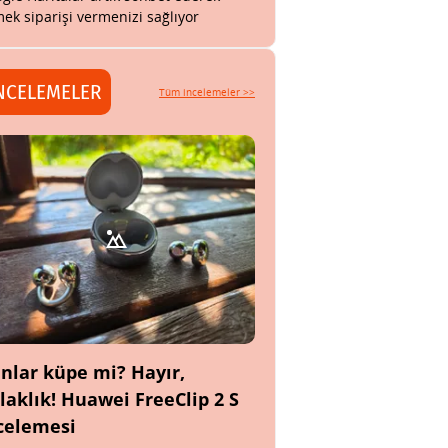
ek siparişi vermenizi sağlıyor
NCELEMELER
Tüm incelemeler >>
nlar küpe mi? Hayır,
laklık! Huawei FreeClip 2 S
celemesi