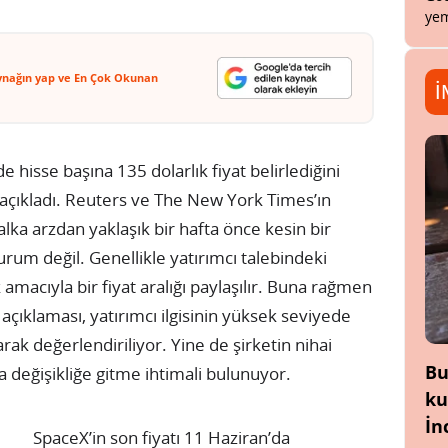
yem
ynağın yap ve En Çok Okunan
İ
 hisse başına 135 dolarlık fiyat belirlediğini
açıkladı. Reuters ve The New York Times’ın
halka arzdan yaklaşık bir hafta önce kesin bir
durum değil. Genellikle yatırımcı talebindeki
amacıyla bir fiyat aralığı paylaşılır. Buna rağmen
açıklaması, yatırımcı ilgisinin yüksek seviyede
rak değerlendiriliyor. Yine de şirketin nihai
Bu
değişikliğe gitme ihtimali bulunuyor.
ku
İn
SpaceX’in son fiyatı 11 Haziran’da