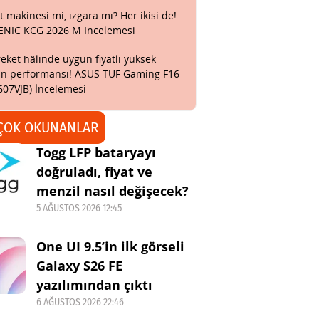
t makinesi mi, ızgara mı? Her ikisi de!
ENIC KCG 2026 M İncelemesi
eket hâlinde uygun fiyatlı yüksek
n performansı! ASUS TUF Gaming F16
607VJB) İncelemesi
ÇOK OKUNANLAR
Togg LFP bataryayı
doğruladı, fiyat ve
menzil nasıl değişecek?
5 AĞUSTOS 2026 12:45
One UI 9.5’in ilk görseli
Galaxy S26 FE
yazılımından çıktı
6 AĞUSTOS 2026 22:46