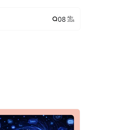
08
Ağu
2026