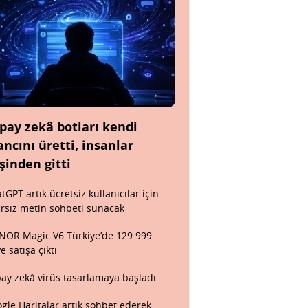
pay zekâ botları kendi
ancını üretti, insanlar
şinden gitti
tGPT artık ücretsiz kullanıcılar için
ırsız metin sohbeti sunacak
OR Magic V6 Türkiye’de 129.999
ye satışa çıktı
ay zekâ virüs tasarlamaya başladı
gle Haritalar artık sohbet ederek