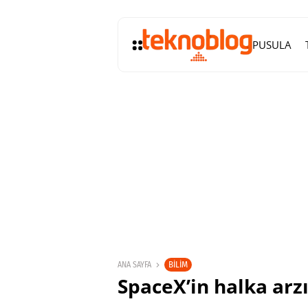
PUSULA
BILIM
ANA SAYFA
SpaceX’in halka arz