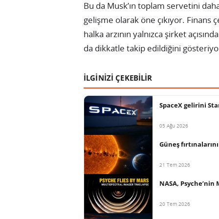
Bu da Musk’ın toplam servetini dah
gelişme olarak öne çıkıyor. Finans 
halka arzının yalnızca şirket açısın
da dikkatle takip edildiğini gösteriyo
İLGİNİZİ ÇEKEBİLİR
SpaceX gelirini Sta
05 Ağu 2026
Güneş fırtınaların
21 Tem 2026
NASA, Psyche’nin M
20 Tem 2026