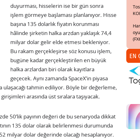
duyurması, hisselerin ise bir gün sonra
Tos
KO
işlem görmeye başlaması planlanıyor. Hisse
başına 135 dolarlık fiyatın korunması
Har
oyu
hâlinde şirketin halka arzdan yaklaşık 74,4
(FX
milyar dolar gelir elde etmesi bekleniyor.
Bu rakam gerçekleşirse söz konusu işlem,
EN 
bugüne kadar gerçekleştirilen en büyük
halka arzlardan biri olarak kayıtlara
geçecek. Aynı zamanda SpaceX’in piyasa
ra ulaşacağı tahmin ediliyor. Böyle bir değerleme,
girişimleri arasında üst sıralara taşıyacak.
üzde 50’lik payının değeri de bu senaryoda dikkat
yatının 135 dolar olarak belirlenmesi durumunda
752 milyar dolar değerinde olacağı hesaplanıyor.