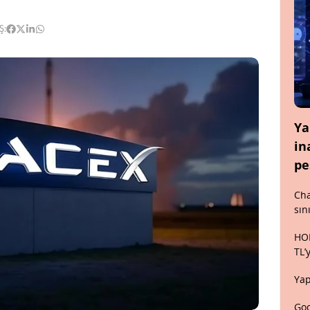
Ş:
Ya
in
pe
Cha
sın
HON
TL’
Yap
Goo