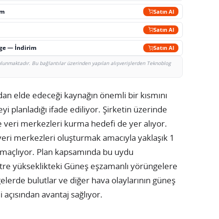
im
Satın Al
Satın Al
rge — İndirim
Satın Al
bulunmaktadır. Bu bağlantılar üzerinden yapılan alışverişlerden Teknoblog
zdan elde edeceği kaynağın önemli bir kısmını
i planladığı ifade ediliyor. Şirketin üzerinde
e veri merkezleri kurma hedefi de yer alıyor.
 veri merkezleri oluşturmak amacıyla yaklaşık 1
maçlıyor. Plan kapsamında bu uydu
metre yükseklikteki Güneş eşzamanlı yörüngelere
elerde bulutlar ve diğer hava olaylarının güneş
i açısından avantaj sağlıyor.