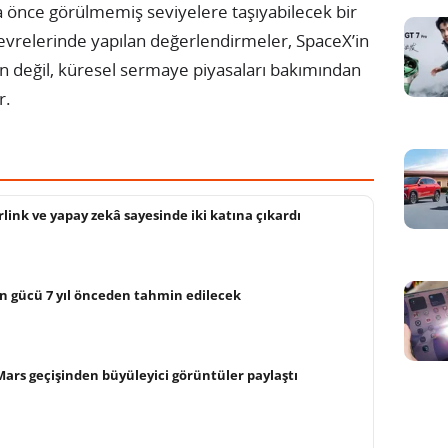
a önce görülmemiş seviyelere taşıyabilecek bir
çevrelerinde yapılan değerlendirmeler, SpaceX’in
dan değil, küresel sermaye piyasaları bakımından
r.
rlink ve yapay zekâ sayesinde iki katına çıkardı
ın gücü 7 yıl önceden tahmin edilecek
ars geçişinden büyüleyici görüntüler paylaştı