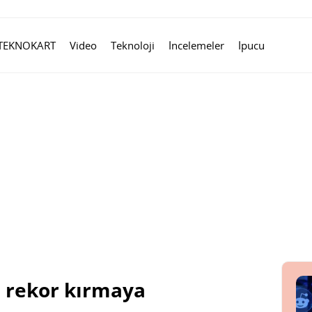
TEKNOKART
Video
Teknoloji
İncelemeler
İpucu
ı rekor kırmaya