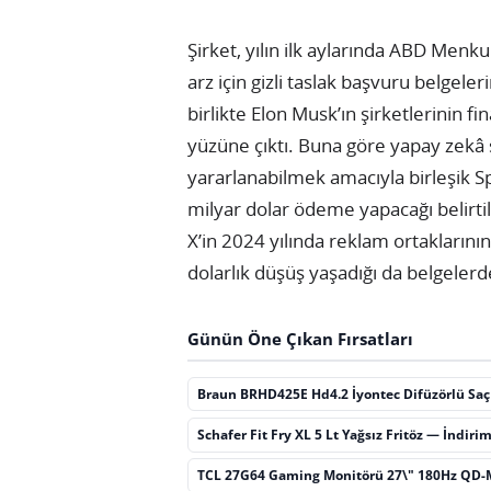
Şirket, yılın ilk aylarında ABD Men
arz için gizli taslak başvuru belgel
birlikte Elon Musk’ın şirketlerinin fin
yüzüne çıktı. Buna göre yapay zekâ 
yararlanabilmek amacıyla birleşik S
milyar dolar ödeme yapacağı belirt
X’in 2024 yılında reklam ortaklarını
dolarlık düşüş yaşadığı da belgelerd
Günün Öne Çıkan Fırsatları
Braun BRHD425E Hd4.2 İyontec Difüzörlü Sa
Schafer Fit Fry XL 5 Lt Yağsız Fritöz — İndiri
TCL 27G64 Gaming Monitörü 27\" 180Hz QD-