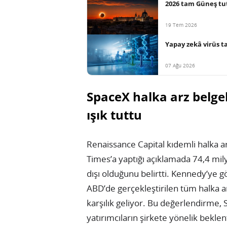
2026 tam Güneş tu
19 Tem 2026
Yapay zekâ virüs t
07 Ağu 2026
SpaceX halka arz belgel
ışık tuttu
Renaissance Capital kıdemli halka 
Times’a yaptığı açıklamada 74,4 milya
dışı olduğunu belirtti. Kennedy’ye gö
ABD’de gerçekleştirilen tüm halka a
karşılık geliyor. Bu değerlendirme,
yatırımcıların şirkete yönelik beklen