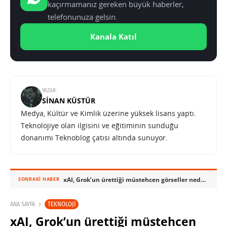
kaçırmamanız gereken büyük haberler,
telefonunuza gelsin.
Kanala Katıl
YAZAR:
SINAN KÜSTÜR
Medya, Kültür ve Kimlik üzerine yüksek lisans yaptı.
Teknolojiye olan ilgisini ve eğitiminin sunduğu
donanımı Teknoblog çatısı altında sunuyor.
xAI, Grok’un ürettiği müstehcen görseller nedeniyle yargı önünde
SONRAKI HABER
TEKNOLOJI
ANA SAYFA
xAI, Grok’un ürettiği müstehcen