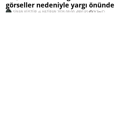
görseller nedeniyle yargı önünde
SINAN KÜSTÜR
4 HAZIRAN 2026 08:00
PAYLAŞ:
Haberleri Kaçırma!
Teknoblog'u Google Arama'da
tercihli kaynağın yap ve En Çok
Okunan Haberler'de bizi daha sık
gör.