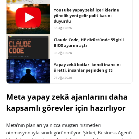
YouTube yapay zekâ içeriklerine
yönelik yeni gelir politikasını
duyurdu
06 Ağu 2026
Claude Code, HP dizüstünde 55 gizli
BIOS ayarını açtı
08 Ağu 2026
Yapay zekâ botları kendi inancını
üretti, insanlar peşinden gitti
07 Ağu 2026
Meta yapay zekâ ajanlarını daha
kapsamlı görevler için hazırlıyor
Meta’nın planları yalnızca müşteri hizmetleri
otomasyonuyla sınırlı görünmüyor. Şirket, Business Agent’ı