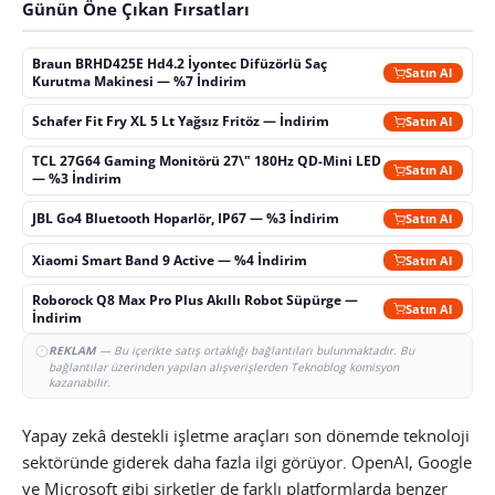
Günün Öne Çıkan Fırsatları
Braun BRHD425E Hd4.2 İyontec Difüzörlü Saç
Satın Al
Kurutma Makinesi — %7 İndirim
Schafer Fit Fry XL 5 Lt Yağsız Fritöz — İndirim
Satın Al
TCL 27G64 Gaming Monitörü 27\" 180Hz QD-Mini LED
Satın Al
— %3 İndirim
JBL Go4 Bluetooth Hoparlör, IP67 — %3 İndirim
Satın Al
Xiaomi Smart Band 9 Active — %4 İndirim
Satın Al
Roborock Q8 Max Pro Plus Akıllı Robot Süpürge —
Satın Al
İndirim
REKLAM
— Bu içerikte satış ortaklığı bağlantıları bulunmaktadır. Bu
bağlantılar üzerinden yapılan alışverişlerden Teknoblog komisyon
kazanabilir.
Yapay zekâ destekli işletme araçları son dönemde teknoloji
sektöründe giderek daha fazla ilgi görüyor. OpenAI, Google
ve Microsoft gibi şirketler de farklı platformlarda benzer