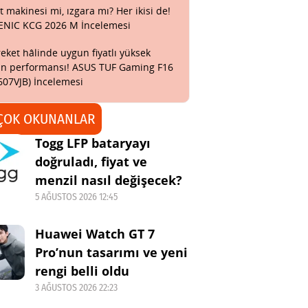
t makinesi mi, ızgara mı? Her ikisi de!
ENIC KCG 2026 M İncelemesi
eket hâlinde uygun fiyatlı yüksek
n performansı! ASUS TUF Gaming F16
607VJB) İncelemesi
ÇOK OKUNANLAR
Togg LFP bataryayı
doğruladı, fiyat ve
menzil nasıl değişecek?
5 AĞUSTOS 2026 12:45
Huawei Watch GT 7
Pro’nun tasarımı ve yeni
rengi belli oldu
3 AĞUSTOS 2026 22:23