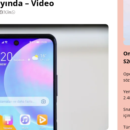
yında – Video
On
S2
Ope
söz
Yen
2.4
Sna
içi
Tür