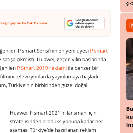
çık
ynağın yap ve En Çok Okunan
İ
ğenilen P smart Serisi’nin en yeni üyesi
P smart
satışa çıkmıştı. Huawei, geçen yılın başlarında
eğenilen
P Smart 2019 reklamı
ile benzer bir
filmini televizyonlarda yayınlamaya başladı.
am, Türkiye’nin birbirinden güzel doğal
Bu
Huawei, P smart 2021’in lansmanı için
ku
stratejisinden prodüksiyonuna kadar her
İn
aşaması Türkiye’de hazırlanan reklam