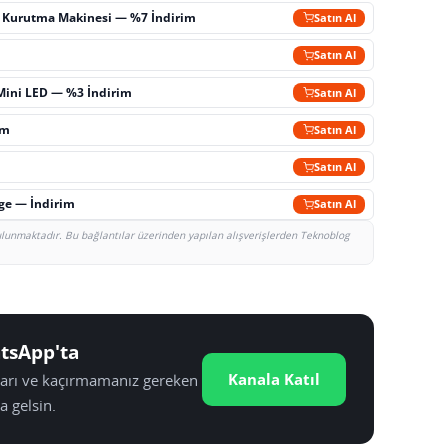
ç Kurutma Makinesi — %7 İndirim
Satın Al
m
Satın Al
Mini LED — %3 İndirim
Satın Al
im
Satın Al
Satın Al
rge — İndirim
Satın Al
bulunmaktadır. Bu bağlantılar üzerinden yapılan alışverişlerden Teknoblog
tsApp'ta
Kanala Katıl
tları ve kaçırmamanız gereken
a gelsin.