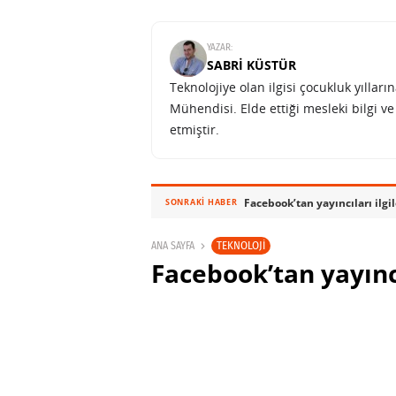
YAZAR:
SABRI KÜSTÜR
Teknolojiye olan ilgisi çocukluk yılla
Mühendisi. Elde ettiği mesleki bilgi v
etmiştir.
Facebook’tan yayıncıları ilgi
SONRAKI HABER
TEKNOLOJI
ANA SAYFA
Facebook’tan yayıncı
yayın içi reklamlar
SABRI KÜSTÜR
12 KASIM 2020 22:34
PAYLAŞ: