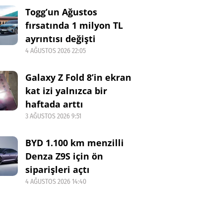
Togg’un Ağustos
fırsatında 1 milyon TL
ayrıntısı değişti
4 AĞUSTOS 2026 22:05
Galaxy Z Fold 8’in ekran
kat izi yalnızca bir
haftada arttı
3 AĞUSTOS 2026 9:51
BYD 1.100 km menzilli
Denza Z9S için ön
siparişleri açtı
4 AĞUSTOS 2026 14:40