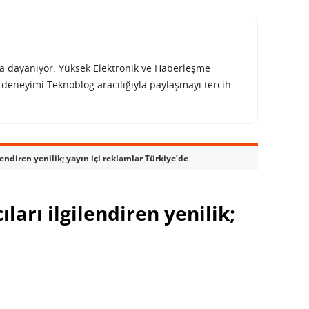
rına dayanıyor. Yüksek Elektronik ve Haberleşme
e deneyimi Teknoblog aracılığıyla paylaşmayı tercih
lendiren yenilik; yayın içi reklamlar Türkiye’de
ları ilgilendiren yenilik;
 Türkiye’de