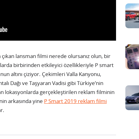
a çıkan lansman filmi nerede olursanız olun, bir
rda birbirinden etkileyici özellikleriyle P smart
un altını çiziyor. Çekimleri Valla Kanyonu,
htalı Dağı ve Taşyaran Vadisi gibi Türkiye’nin
pan lokasyonlarda gerçekleştirilen reklam filminin
nin arkasında yine
P Smart 2019 reklam filmi
r.