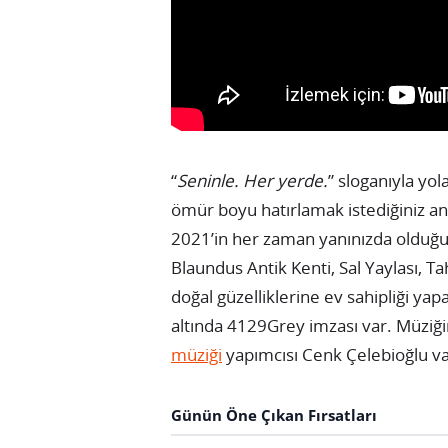
“
Seninle. Her yerde.
” sloganıyla yol
ömür boyu hatırlamak istediğiniz anla
2021’in her zaman yanınızda olduğun
Blaundus Antik Kenti, Sal Yaylası, Ta
doğal güzelliklerine ev sahipliği ya
altında 4129Grey imzası var. Müziği
müziği
yapımcısı Cenk Çelebioğlu va
Günün Öne Çıkan Fırsatları