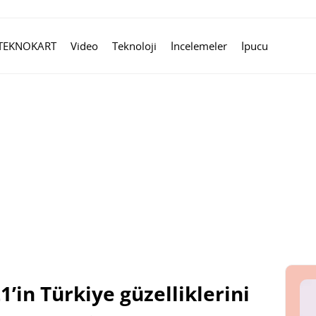
TEKNOKART
Video
Teknoloji
İncelemeler
İpucu
’in Türkiye güzelliklerini