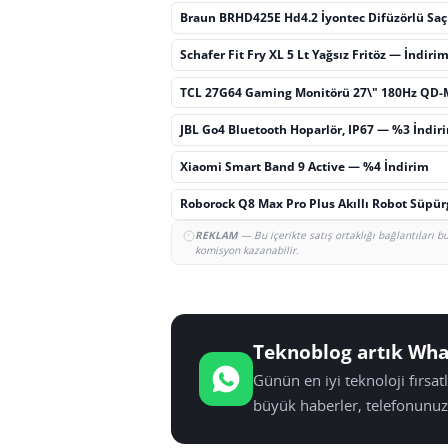
Braun BRHD425E Hd4.2 İyontec Difüzörlü Sa
Schafer Fit Fry XL 5 Lt Yağsız Fritöz — İndiri
TCL 27G64 Gaming Monitörü 27\" 180Hz QD-
JBL Go4 Bluetooth Hoparlör, IP67 — %3 İndir
Xiaomi Smart Band 9 Active — %4 İndirim
Roborock Q8 Max Pro Plus Akıllı Robot Süpü
REKLAM
— Bu içerikte satış ortaklığı bağlantıları 
komisyon kazanabilir.
Teknoblog artık Wha
Günün en iyi teknoloji fırsa
büyük haberler, telefonunuz