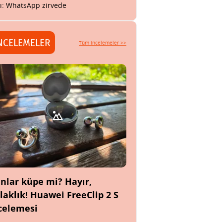
tı: WhatsApp zirvede
NCELEMELER
Tüm incelemeler >>
nlar küpe mi? Hayır,
laklık! Huawei FreeClip 2 S
celemesi