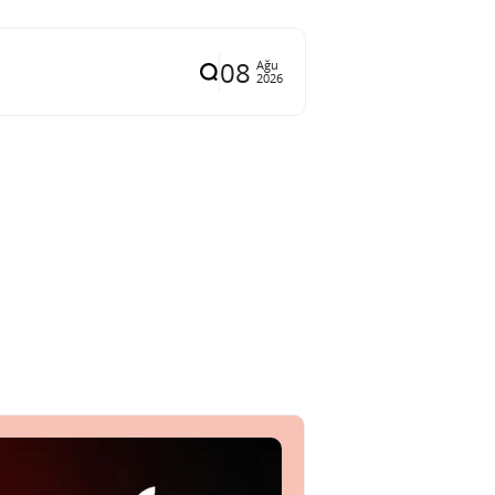
08
Ağu
2026