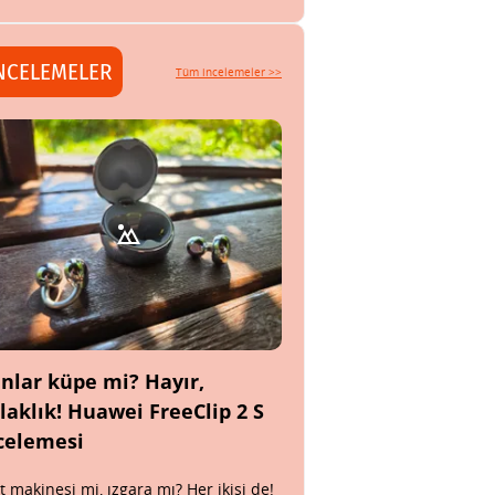
NCELEMELER
Tüm incelemeler >>
nlar küpe mi? Hayır,
laklık! Huawei FreeClip 2 S
celemesi
t makinesi mi, ızgara mı? Her ikisi de!