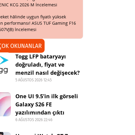
ENIC KCG 2026 M İncelemesi
eket hâlinde uygun fiyatlı yüksek
n performansı! ASUS TUF Gaming F16
607VJB) İncelemesi
ÇOK OKUNANLAR
Togg LFP bataryayı
doğruladı, fiyat ve
menzil nasıl değişecek?
5 AĞUSTOS 2026 12:45
One UI 9.5’in ilk görseli
Galaxy S26 FE
yazılımından çıktı
6 AĞUSTOS 2026 22:46