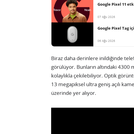
Google Pixel 11 et
07 Ağu 2026
Google Pixel Tag içi
06 Ağu 2026
Biraz daha derinlere inildiğinde tel
görülüyor. Bunların altındaki 4300 
kolaylıkla çekilebiliyor. Optik görü
13 megapiksel ultra geniş açılı ka
üzerinde yer alıyor.