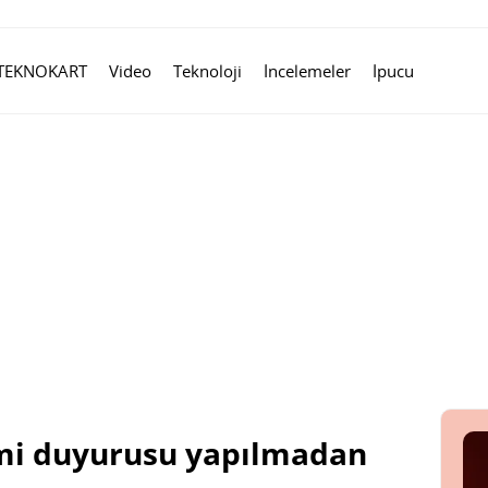
TEKNOKART
Video
Teknoloji
İncelemeler
İpucu
smi duyurusu yapılmadan