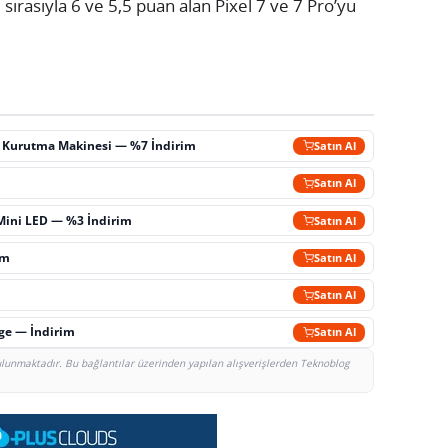
sırasıyla 6 ve 5,5 puan alan Pixel 7 ve 7 Pro’yu
ç Kurutma Makinesi — %7 İndirim
Satın Al
m
Satın Al
Mini LED — %3 İndirim
Satın Al
im
Satın Al
Satın Al
rge — İndirim
Satın Al
bulunmaktadır. Bu bağlantılar üzerinden yapılan alışverişlerden Teknoblog