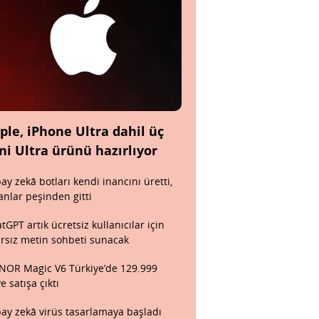
ple, iPhone Ultra dahil üç
ni Ultra ürünü hazırlıyor
ay zekâ botları kendi inancını üretti,
anlar peşinden gitti
tGPT artık ücretsiz kullanıcılar için
ırsız metin sohbeti sunacak
OR Magic V6 Türkiye’de 129.999
ye satışa çıktı
ay zekâ virüs tasarlamaya başladı