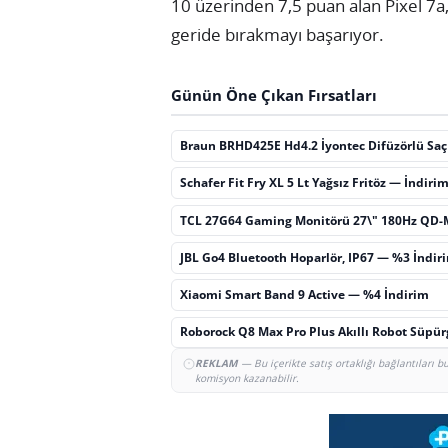
10 üzerinden 7,5 puan alan Pixel 7a, 
geride bırakmayı başarıyor.
Günün Öne Çıkan Fırsatları
Braun BRHD425E Hd4.2 İyontec Difüzörlü Sa
Schafer Fit Fry XL 5 Lt Yağsız Fritöz — İndiri
TCL 27G64 Gaming Monitörü 27\" 180Hz QD-
JBL Go4 Bluetooth Hoparlör, IP67 — %3 İndir
Xiaomi Smart Band 9 Active — %4 İndirim
Roborock Q8 Max Pro Plus Akıllı Robot Süpü
REKLAM
— Bu içerikte satış ortaklığı bağlantıları 
komisyon kazanabilir.