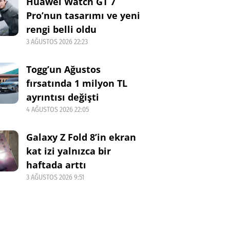
Huawei Watch GT 7
Pro’nun tasarımı ve yeni
rengi belli oldu
3 AĞUSTOS 2026 22:23
Togg’un Ağustos
fırsatında 1 milyon TL
ayrıntısı değişti
4 AĞUSTOS 2026 22:05
Galaxy Z Fold 8’in ekran
kat izi yalnızca bir
haftada arttı
3 AĞUSTOS 2026 9:51