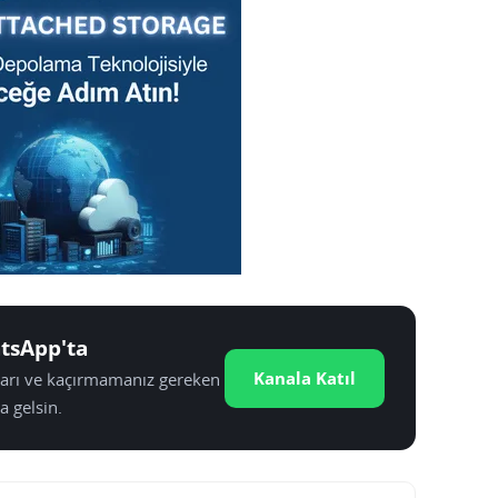
tsApp'ta
Kanala Katıl
tları ve kaçırmamanız gereken
a gelsin.