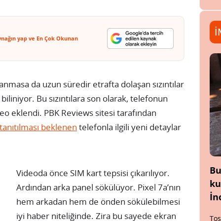
İ
ynağın yap ve En Çok Okunan
nmasa da uzun süredir etrafta dolaşan sızıntılar
iliniyor. Bu sızıntılara son olarak, telefonun
ideo eklendi. PBK Reviews sitesi tarafından
tanıtılması beklenen
telefonla ilgili yeni detaylar
Bu
Videoda önce SIM kart tepsisi çıkarılıyor.
ku
Ardından arka panel sökülüyor. Pixel 7a’nın
İn
hem arkadan hem de önden sökülebilmesi
iyi haber niteliğinde. Zira bu sayede ekran
Tos