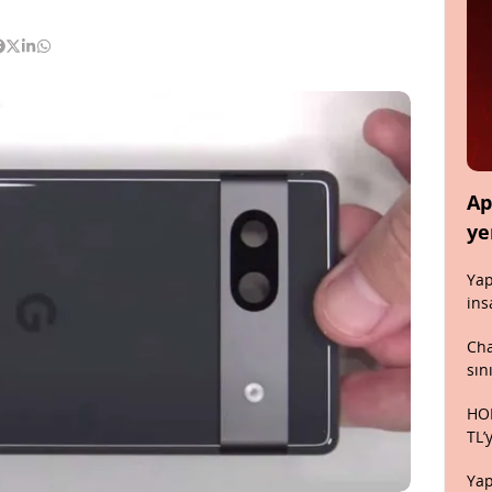
Ap
ye
Yap
ins
Cha
sın
HON
TL’
Yap