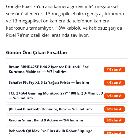
Google Pixel 7a’da ana kamera görevini 64 megapiksel
sensör üstlenecek. 13 megapiksel ultra geniş açılı kamera
ve 13 megapiksel ön kamera da telefonun kamera
kadrosunu tamamlıyor. 18W kablolu ve kablosuz şarj da
Pixel 7a’nın özellikleri arasında sayılıyor.
Günün Öne Çıkan Fırsatları
Braun BRHD425E Hd4.2 İyontec Difüzörlü Saç
Satın Al
Kurutma Makinesi — %7 İndirim
Schafer Fit Fry XL 5 Lt Yağsız Fritöz — İndirim
Satın Al
TCL 27G64 Gaming Monitörü 27\" 180Hz QD-Mini LED
Satın Al
— %3 İndirim
JBL Go4 Bluetooth Hoparlör, IP67 — %3 İndirim
Satın Al
Xiaomi Smart Band 9 Active — %4 İndirim
Satın Al
Roborock Q8 Max Pro Plus Akıllı Robot Süpürge —
Satın Al