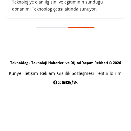
Teknolojiye olan ilgisini ve eğitiminin sunduğu
donanımı Teknoblog çatısı altında sunuyor.
Reddit içeriklerini başka sosyal medya platformlarında paylaşmak kolaylaşıyor
SONRAKI HABER
TEKNOLOJI
ANA SAYFA
Reddit içeriklerini başka sosyal
medya platformlarında paylaşmak
kolaylaşıyor
SINAN KÜSTÜR
3 MAYIS 2023 15:30
PAYLAŞ: