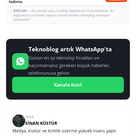
İndirim
REKLAM
— Bu içerikte satış ortaklığı bağlantıları bulunmaktadır. Bu
bağlantılar üzerinden yapılan alışverişlerden Teknoblog komisyon
kazanabilir.
Teknoblog artık WhatsApp'ta
Günün en iyi teknoloji fırsatları ve
kaçırmamanız gereken büyük haberler,
telefonunuza gelsin.
Kanala Katıl
YAZAR:
SINAN KÜSTÜR
Medya, Kültür ve Kimlik üzerine yüksek lisans yaptı.