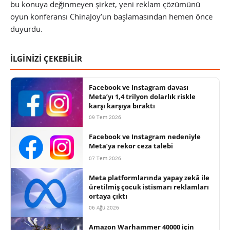
bu konuya değinmeyen şirket, yeni reklam çözümünü
oyun konferansı ChinaJoy’un başlamasından hemen önce
duyurdu.
İLGİNİZİ ÇEKEBİLİR
Facebook ve Instagram davası
Meta’yı 1,4 trilyon dolarlık riskle
karşı karşıya bıraktı
09 Tem 2026
Facebook ve Instagram nedeniyle
Meta’ya rekor ceza talebi
07 Tem 2026
Meta platformlarında yapay zekâ ile
üretilmiş çocuk istismarı reklamları
ortaya çıktı
06 Ağu 2026
Amazon Warhammer 40000 için