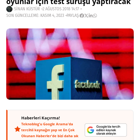
oyunlar için test sürüşü yaptıracak
SINAN KÜSTÜR
2 AĞUSTOS 2018 14:17
SON GÜNCELLEME: KASIM 4, 2023
PAYLAŞ:
Haberleri Kaçırma!
Teknoblog'u Google Arama'da
tercihli kaynağın yap ve En Çok
Okunan Haberler'de bizi daha sık