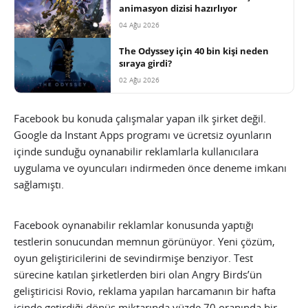
animasyon dizisi hazırlıyor
04 Ağu 2026
The Odyssey için 40 bin kişi neden
sıraya girdi?
02 Ağu 2026
Facebook bu konuda çalışmalar yapan ilk şirket değil.
Google da Instant Apps programı ve ücretsiz oyunların
içinde sunduğu oynanabilir reklamlarla kullanıcılara
uygulama ve oyuncuları indirmeden önce deneme imkanı
sağlamıştı.
Facebook oynanabilir reklamlar konusunda yaptığı
testlerin sonucundan memnun görünüyor. Yeni çözüm,
oyun geliştiricilerini de sevindirmişe benziyor. Test
sürecine katılan şirketlerden biri olan Angry Birds’ün
geliştiricisi Rovio, reklama yapılan harcamanın bir hafta
içinde getirdiği dönüş miktarında yüzde 70 oranında bir