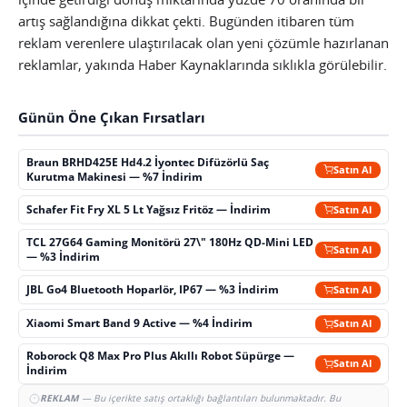
artış sağlandığına dikkat çekti. Bugünden itibaren tüm
reklam verenlere ulaştırılacak olan yeni çözümle hazırlanan
reklamlar, yakında Haber Kaynaklarında sıklıkla görülebilir.
Günün Öne Çıkan Fırsatları
Braun BRHD425E Hd4.2 İyontec Difüzörlü Saç
Satın Al
Kurutma Makinesi — %7 İndirim
Schafer Fit Fry XL 5 Lt Yağsız Fritöz — İndirim
Satın Al
TCL 27G64 Gaming Monitörü 27\" 180Hz QD-Mini LED
Satın Al
— %3 İndirim
JBL Go4 Bluetooth Hoparlör, IP67 — %3 İndirim
Satın Al
Xiaomi Smart Band 9 Active — %4 İndirim
Satın Al
Roborock Q8 Max Pro Plus Akıllı Robot Süpürge —
Satın Al
İndirim
REKLAM
— Bu içerikte satış ortaklığı bağlantıları bulunmaktadır. Bu