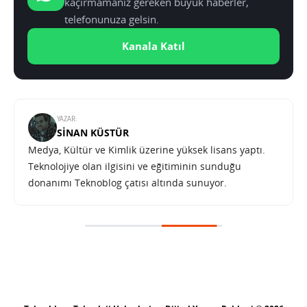
kaçırmamanız gereken büyük haberler,
telefonunuza gelsin.
Kanala Katıl
YAZAR:
SINAN KÜSTÜR
Medya, Kültür ve Kimlik üzerine yüksek lisans yaptı.
Teknolojiye olan ilgisini ve eğitiminin sunduğu
donanımı Teknoblog çatısı altında sunuyor.
BlackBerry Evolve ve Evolve X Android telefonlarını Hindistan’da tanıttı
SONRAKI HABER
TEKNOLOJI
ANA SAYFA
BlackBerry Evolve ve Evolve X