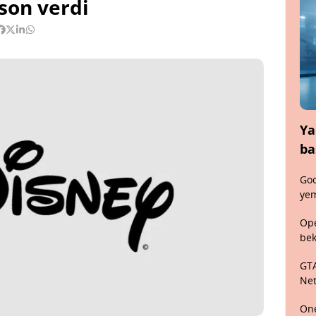
 son verdi
Ya
ba
Goo
yem
Ope
bek
GTA
Net
One