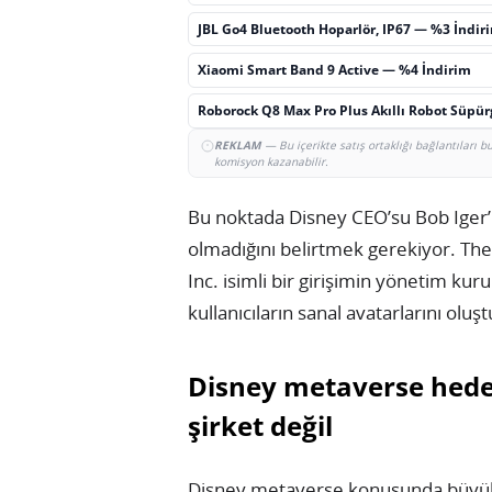
JBL Go4 Bluetooth Hoparlör, IP67 — %3 İndir
Xiaomi Smart Band 9 Active — %4 İndirim
Roborock Q8 Max Pro Plus Akıllı Robot Süpü
REKLAM
— Bu içerikte satış ortaklığı bağlantıları 
komisyon kazanabilir.
Bu noktada Disney CEO’su Bob Iger’
olmadığını belirtmek gerekiyor. The 
Inc. isimli bir girişimin yönetim kuru
kullanıcıların sanal avatarlarını olu
Disney metaverse hedef
şirket değil
Disney metaverse konusunda büyük 