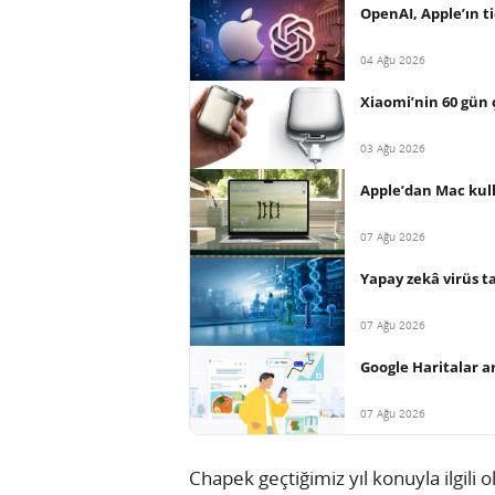
OpenAI, Apple’ın ti
04 Ağu 2026
Xiaomi’nin 60 gün ç
03 Ağu 2026
Apple’dan Mac kull
07 Ağu 2026
Yapay zekâ virüs t
07 Ağu 2026
Google Haritalar a
07 Ağu 2026
Chapek geçtiğimiz yıl konuyla ilgili o