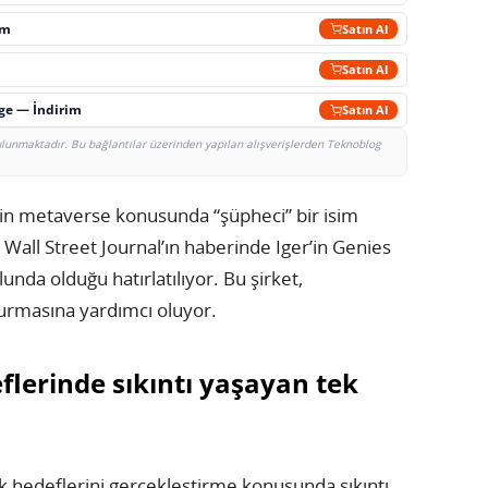
im
Satın Al
Satın Al
rge — İndirim
Satın Al
bulunmaktadır. Bu bağlantılar üzerinden yapılan alışverişlerden Teknoblog
in metaverse konusunda “şüpheci” bir isim
Wall Street Journal’ın haberinde Iger’in Genies
lunda olduğu hatırlatılıyor. Bu şirket,
şturmasına yardımcı oluyor.
lerinde sıkıntı yaşayan tek
hedeflerini gerçekleştirme konusunda sıkıntı