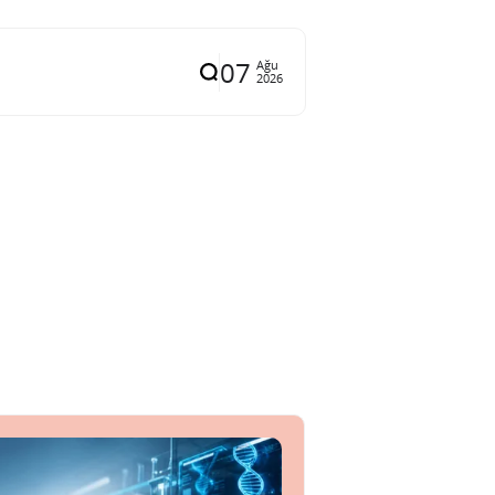
07
Ağu
2026