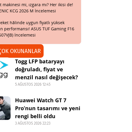
t makinesi mi, ızgara mı? Her ikisi de!
ENIC KCG 2026 M İncelemesi
eket hâlinde uygun fiyatlı yüksek
n performansı! ASUS TUF Gaming F16
607VJB) İncelemesi
ÇOK OKUNANLAR
Togg LFP bataryayı
doğruladı, fiyat ve
menzil nasıl değişecek?
5 AĞUSTOS 2026 12:45
Huawei Watch GT 7
Pro’nun tasarımı ve yeni
rengi belli oldu
3 AĞUSTOS 2026 22:23