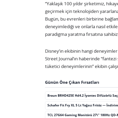
“Yaklaşık 100 yıldır şirketimiz, hikay
geçirmek için teknolojiden yararlan
Bugün, bu evrenleri birbirine bağlama
deneyimlediği ve onlarla nasıl etki
paradigma yaratma fırsatına sahibi
Disney’in ekibinin hangi deneyimler 
Street Journal’ın haberinde “fantezi
tüketici deneyimlerinin” ekibin çalı
Günün Öne Çıkan Fırsatları
Braun BRHD425E Hd4.2 İyontec Difüzörlü Sa
Schafer Fit Fry XL 5 Lt Yağsız Fritöz — İndiri
TCL 27G64 Gaming Monitörü 27\" 180Hz QD-