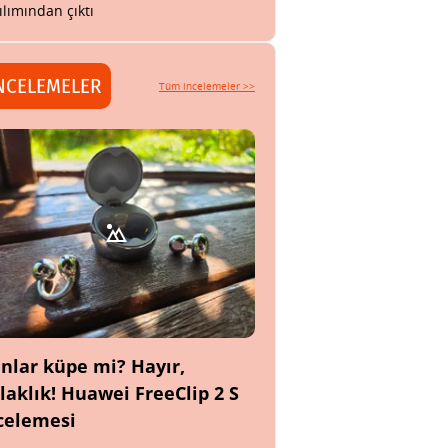
ılımından çıktı
NCELEMELER
Tüm incelemeler >>
nlar küpe mi? Hayır,
laklık! Huawei FreeClip 2 S
celemesi