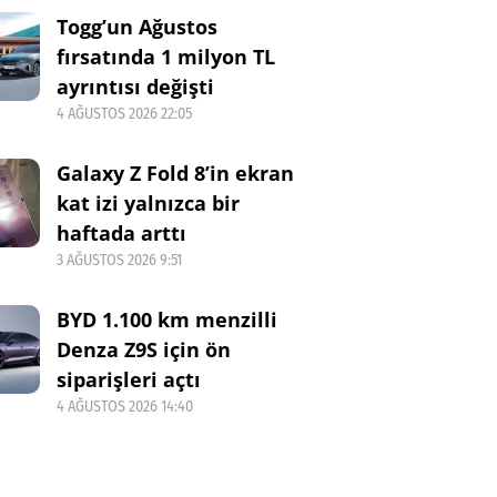
Togg’un Ağustos
fırsatında 1 milyon TL
ayrıntısı değişti
4 AĞUSTOS 2026 22:05
Galaxy Z Fold 8’in ekran
kat izi yalnızca bir
haftada arttı
3 AĞUSTOS 2026 9:51
BYD 1.100 km menzilli
Denza Z9S için ön
siparişleri açtı
4 AĞUSTOS 2026 14:40