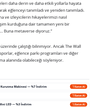
eleri daha derin ve daha etkili yollarla hayata
arak eğlenceyi tanımladı ve yeniden tanımladı.
 ve izleyicilerin hikayelerimizi nasıl
leşim kurduğuna dair tamamen yeni bir
z… Buna metaverse diyoruz.”
üzerinde çalıştığı bilinmiyor. Ancak The Wall
 sporlar, eğlence parkı programları ve diğer
şma alanında olabileceği söyleniyor.
ç Kurutma Makinesi — %7 İndirim
Satın Al
m
Satın Al
Mini LED — %3 İndirim
Satın Al