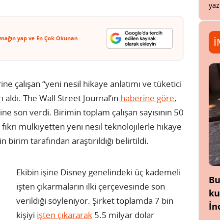
yaz
ynağın yap ve En Çok Okunan
İ
 çalışan “yeni nesil hikaye anlatımı ve tüketici
 aldı. The Wall Street Journal’ın
haberine göre
,
ine son verdi. Birimin toplam çalışan sayısının 50
 fikri mülkiyetten yeni nesil teknolojilerle hikaye
 birim tarafından araştırıldığı belirtildi.
Ekibin işine Disney genelindeki üç kademeli
Bu
işten çıkarmaların ilki çerçevesinde son
ku
verildiği söyleniyor. Şirket toplamda 7 bin
İn
kişiyi
işten çıkararak
5.5 milyar dolar