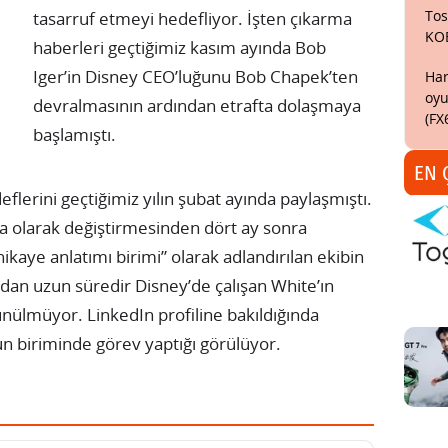
Tos
tasarruf etmeyi hedefliyor. İşten çıkarma
KO
haberleri geçtiğimiz kasım ayında Bob
Iger’in Disney CEO’luğunu Bob Chapek’ten
Har
oyu
devralmasının ardından etrafta dolaşmaya
(FX
başlamıştı.
EN 
erini geçtiğimiz yılın şubat ayında paylaşmıştı.
a olarak değiştirmesinden dört ay sonra
ikaye anlatımı birimi” olarak adlandırılan ekibin
ıldan uzun süredir Disney’de çalışan White’ın
ünülmüyor. LinkedIn profiline bakıldığında
yun biriminde görev yaptığı görülüyor.