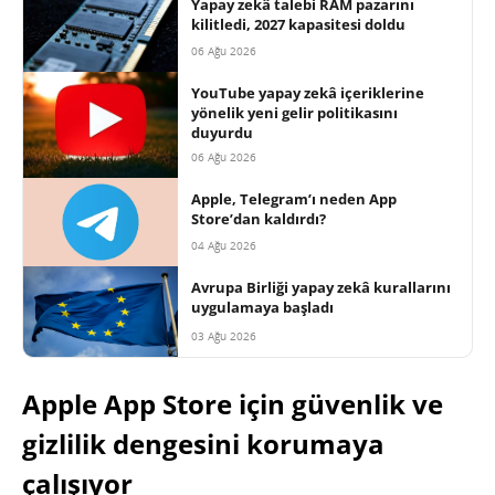
Yapay zekâ talebi RAM pazarını
kilitledi, 2027 kapasitesi doldu
06 Ağu 2026
YouTube yapay zekâ içeriklerine
yönelik yeni gelir politikasını
duyurdu
06 Ağu 2026
Apple, Telegram’ı neden App
Store’dan kaldırdı?
04 Ağu 2026
Avrupa Birliği yapay zekâ kurallarını
uygulamaya başladı
03 Ağu 2026
Apple App Store için güvenlik ve
gizlilik dengesini korumaya
çalışıyor