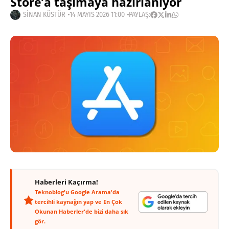
Store’a taşımaya hazırlanıyor
SINAN KÜSTÜR
14 MAYIS 2026 11:00
PAYLAŞ:
Haberleri Kaçırma!
Teknoblog'u Google Arama'da
tercihli kaynağın yap ve En Çok
Okunan Haberler'de bizi daha sık
gör.