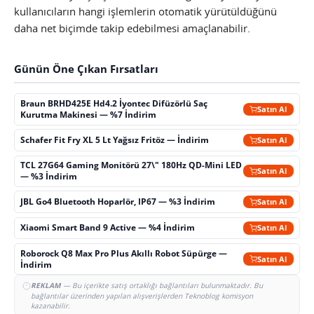
kullanıcıların hangi işlemlerin otomatik yürütüldüğünü
daha net biçimde takip edebilmesi amaçlanabilir.
Günün Öne Çıkan Fırsatları
Braun BRHD425E Hd4.2 İyontec Difüzörlü Saç
Satın Al
Kurutma Makinesi — %7 İndirim
Schafer Fit Fry XL 5 Lt Yağsız Fritöz — İndirim
Satın Al
TCL 27G64 Gaming Monitörü 27\" 180Hz QD-Mini LED
Satın Al
— %3 İndirim
JBL Go4 Bluetooth Hoparlör, IP67 — %3 İndirim
Satın Al
Xiaomi Smart Band 9 Active — %4 İndirim
Satın Al
Roborock Q8 Max Pro Plus Akıllı Robot Süpürge —
Satın Al
İndirim
REKLAM
— Bu içerikte satış ortaklığı bağlantıları bulunmaktadır. Bu
bağlantılar üzerinden yapılan alışverişlerden Teknoblog komisyon
kazanabilir.