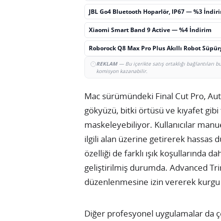
JBL Go4 Bluetooth Hoparlör, IP67 — %3 İndir
Xiaomi Smart Band 9 Active — %4 İndirim
Roborock Q8 Max Pro Plus Akıllı Robot Süpü
REKLAM
— Bu içerikte satış ortaklığı bağlantıları 
komisyon kazanabilir.
Mac sürümündeki Final Cut Pro, Auto 
gökyüzü, bitki örtüsü ve kıyafet gibi
maskeleyebiliyor. Kullanıcılar manu
ilgili alan üzerine getirerek hassas
özelliği de farklı ışık koşullarında 
geliştirilmiş durumda. Advanced Trim
düzenlenmesine izin vererek kurgu ü
Diğer profesyonel uygulamalar da çeş