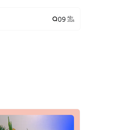
09
Ağu
2026