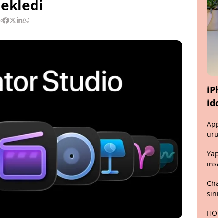
 ekledi
:
iP
id
App
ürü
Yap
ins
Cha
sın
HON