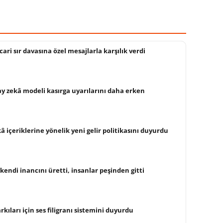
cari sır davasına özel mesajlarla karşılık verdi
ay zekâ modeli kasırga uyarılarını daha erken
 içeriklerine yönelik yeni gelir politikasını duyurdu
kendi inancını üretti, insanlar peşinden gitti
kıları için ses filigranı sistemini duyurdu