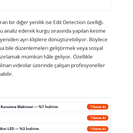
n bir diğer yenilik ise Edit Detection özelliği.
oyu analiz ederek kurgu sırasında yapılan kesme
 yeniden ayrı kliplere dönüştürebiliyor. Böylece
asa bile düzenlemeleri geliştirmek veya sosyal
azırlamak mümkün hâle geliyor. Özellikle
 alınan videolar üzerinde çalışan profesyoneller
abilir.
ç Kurutma Makinesi — %7 İndirim
Satın Al
m
Satın Al
Mini LED — %3 İndirim
Satın Al