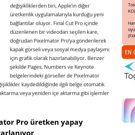
Tos
değişikliklerden biri, Apple’ın diğer
KO
üretkenlik uygulamalarıyla kurduğu yeni
bağlantılar oluyor. Final Cut Pro içinde
Har
oyu
düzenlenen bir videodan seçilen kare,
(FX
doğrudan Pixelmator Pro’ya gönderilerek
kapak görseli veya sosyal medya paylaşımı
EN 
için grafik olarak hazırlanabiliyor. Benzer
şekilde Pages, Numbers ve Keynote
belgelerindeki görseller de Pixelmator
şiklikler kaydedildiğinde ilgili belge otomatik
a aktarma veya yeniden içe aktarma gibi işlemler
mator Pro üretken yapay
arlanıyor