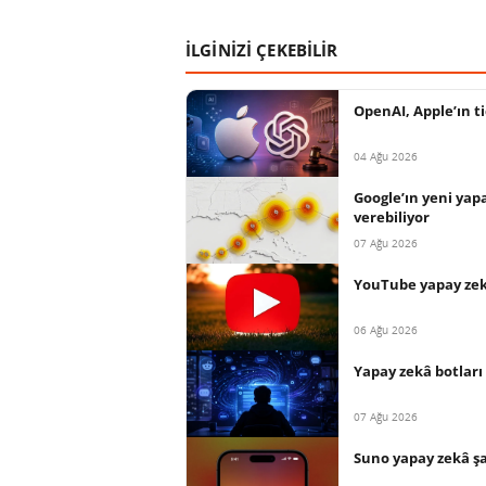
İLGİNİZİ ÇEKEBİLİR
OpenAI, Apple’ın ti
04 Ağu 2026
Google’ın yeni yap
verebiliyor
07 Ağu 2026
YouTube yapay zekâ
06 Ağu 2026
Yapay zekâ botları 
07 Ağu 2026
Suno yapay zekâ şar