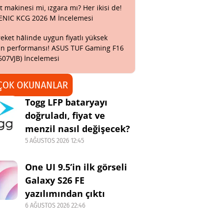
t makinesi mi, ızgara mı? Her ikisi de!
ENIC KCG 2026 M İncelemesi
eket hâlinde uygun fiyatlı yüksek
n performansı! ASUS TUF Gaming F16
607VJB) İncelemesi
ÇOK OKUNANLAR
Togg LFP bataryayı
doğruladı, fiyat ve
menzil nasıl değişecek?
5 AĞUSTOS 2026 12:45
One UI 9.5’in ilk görseli
Galaxy S26 FE
yazılımından çıktı
6 AĞUSTOS 2026 22:46