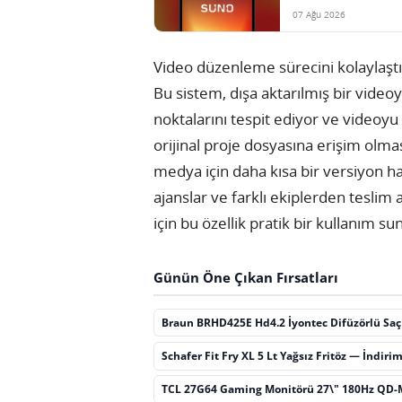
07 Ağu 2026
Video düzenleme sürecini kolaylaştıra
Bu sistem, dışa aktarılmış bir vide
noktalarını tespit ediyor ve videoyu
orijinal proje dosyasına erişim olm
medya için daha kısa bir versiyon h
ajanslar ve farklı ekiplerden teslim
için bu özellik pratik bir kullanım sun
Günün Öne Çıkan Fırsatları
Braun BRHD425E Hd4.2 İyontec Difüzörlü Sa
Schafer Fit Fry XL 5 Lt Yağsız Fritöz — İndiri
TCL 27G64 Gaming Monitörü 27\" 180Hz QD-