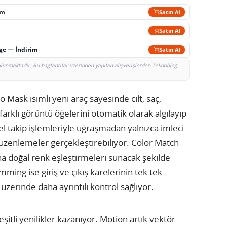
im
Satın Al
Satın Al
rge — İndirim
Satın Al
bulunmaktadır. Bu bağlantılar üzerinden yapılan alışverişlerden Teknoblog
Mask isimli yeni araç sayesinde cilt, saç,
 farklı görüntü öğelerini otomatik olarak algılayıp
el takip işlemleriyle uğraşmadan yalnızca imleci
 düzenlemeler gerçekleştirebiliyor. Color Match
daha doğal renk eşleştirmeleri sunacak şekilde
ming ise giriş ve çıkış karelerinin tek tek
zerinde daha ayrıntılı kontrol sağlıyor.
itli yenilikler kazanıyor. Motion artık vektör