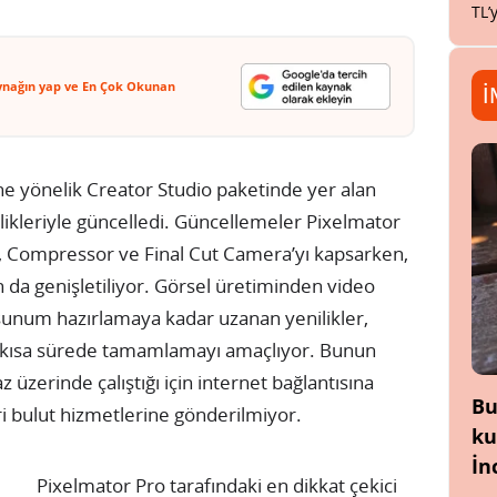
TL’
ynağın yap ve En Çok Okunan
İ
ine yönelik Creator Studio paketinde yer alan
likleriyle güncelledi. Güncellemeler Pixelmator
on, Compressor ve Final Cut Camera’yı kapsarken,
da genişletiliyor. Görsel üretiminden video
unum hazırlamaya kadar uzanan yenilikler,
ha kısa sürede tamamlamayı amaçlıyor. Bunun
 üzerinde çalıştığı için internet bağlantısına
Bu
ri bulut hizmetlerine gönderilmiyor.
ku
İn
Pixelmator Pro tarafındaki en dikkat çekici