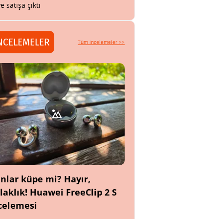
ye satışa çıktı
NCELEMELER
Tüm incelemeler >>
nlar küpe mi? Hayır,
laklık! Huawei FreeClip 2 S
celemesi