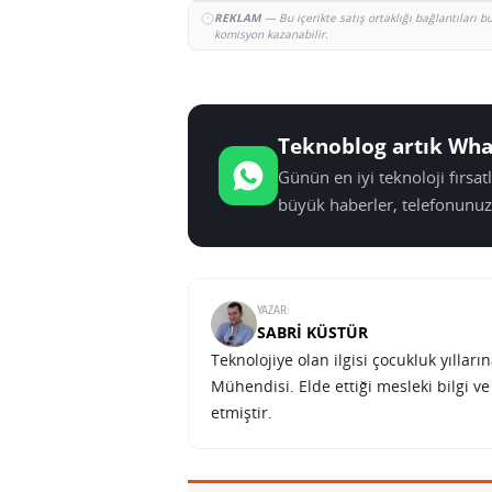
REKLAM
— Bu içerikte satış ortaklığı bağlantıları 
komisyon kazanabilir.
Teknoblog artık Wha
Günün en iyi teknoloji fırsa
büyük haberler, telefonunuz
YAZAR:
SABRI KÜSTÜR
Teknolojiye olan ilgisi çocukluk yılla
Mühendisi. Elde ettiği mesleki bilgi v
etmiştir.