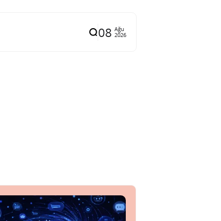
08
Ağu
2026