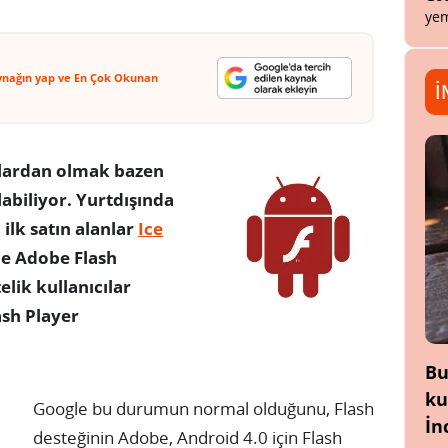
yem
ynağın yap ve En Çok Okunan
İ
lardan olmak bazen
abiliyor. Yurtdışında
u ilk satın alanlar
Ice
de Adobe Flash
elik kullanıcılar
sh Player
Bu
ku
Google bu durumun normal olduğunu, Flash
İn
desteğinin Adobe, Android 4.0 için Flash