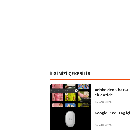
İLGİNİZİ ÇEKEBİLİR
Adobe’den ChatGPT 
eklentide
06 Ağu 2026
Google Pixel Tag içi
06 Ağu 2026