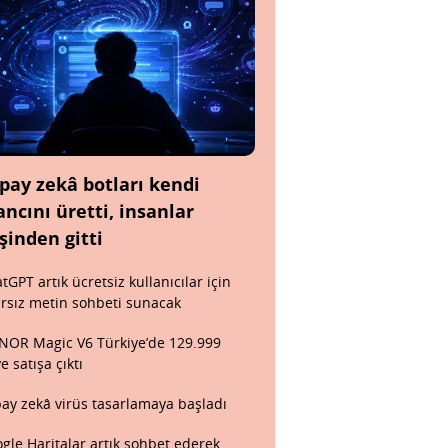
pay zekâ botları kendi
ancını üretti, insanlar
şinden gitti
tGPT artık ücretsiz kullanıcılar için
ırsız metin sohbeti sunacak
OR Magic V6 Türkiye’de 129.999
ye satışa çıktı
ay zekâ virüs tasarlamaya başladı
gle Haritalar artık sohbet ederek