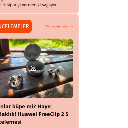
ek siparişi vermenizi sağlıyor
NCELEMELER
Tüm incelemeler >>
nlar küpe mi? Hayır,
laklık! Huawei FreeClip 2 S
celemesi