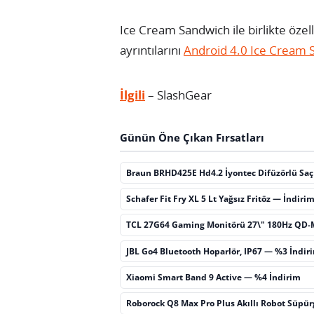
Ice Cream Sandwich ile birlikte özelli
ayrıntılarını
Android 4.0 Ice Cream
İlgili
– SlashGear
Günün Öne Çıkan Fırsatları
Braun BRHD425E Hd4.2 İyontec Difüzörlü Sa
Schafer Fit Fry XL 5 Lt Yağsız Fritöz — İndiri
TCL 27G64 Gaming Monitörü 27\" 180Hz QD-
JBL Go4 Bluetooth Hoparlör, IP67 — %3 İndir
Xiaomi Smart Band 9 Active — %4 İndirim
Roborock Q8 Max Pro Plus Akıllı Robot Süpü