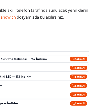
kle akıllı telefon tarafında sunulacak yeniliklerin
 Sandwich
dosyamızda bulabilirsiniz.
ç Kurutma Makinesi — %7 İndirim
Satın Al
m
Satın Al
Mini LED — %3 İndirim
Satın Al
im
Satın Al
Satın Al
rge — İndirim
Satın Al