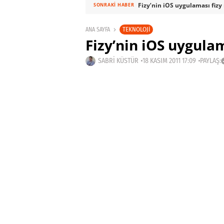
Fizy’nin iOS uygulaması fizy
SONRAKI HABER
TEKNOLOJI
ANA SAYFA
Fizy’nin iOS uygula
SABRI KÜSTÜR
18 KASIM 2011 17:09
PAYLAŞ: