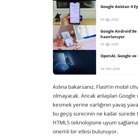
Google Asistan 4 E
05 Ağu 2026
Google Android’de
hazırlanıyor
03 Ağu 2026
OpenAI, Google ve 
29 Tem 2026
Aslına bakarsanız, Flash’ın mobil ci
olmayacak. Ancak anlaşılan Google 
kesmek yerine varlığının yavaş yavaş
bu geçiş sürecinin ne kadar sürede
HTML5 teknolojisine uyum sağlamay
önemli bir etkisi bulunuyor.