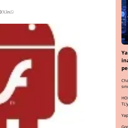
Ya
in
pe
Cha
sın
HON
TL’
Yap
Goo