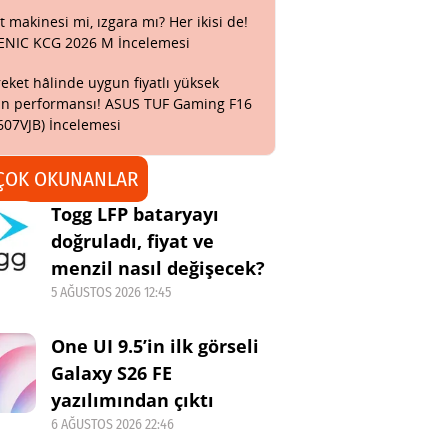
t makinesi mi, ızgara mı? Her ikisi de!
ENIC KCG 2026 M İncelemesi
eket hâlinde uygun fiyatlı yüksek
n performansı! ASUS TUF Gaming F16
607VJB) İncelemesi
ÇOK OKUNANLAR
Togg LFP bataryayı
doğruladı, fiyat ve
menzil nasıl değişecek?
5 AĞUSTOS 2026 12:45
One UI 9.5’in ilk görseli
Galaxy S26 FE
yazılımından çıktı
6 AĞUSTOS 2026 22:46