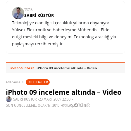
YAZAR:
SABRI KÜSTÜR
Teknolojiye olan ilgisi çocukluk yıllarına dayanıyor.
Yüksek Elektronik ve Haberleşme Mühendisi. Elde
ettiği mesleki bilgi ve deneyimi Teknoblog aracılığıyla
paylaşmayı tercih etmiştir.
iPhoto 09 inceleme altında – Video
SONRAKI HABER
İNCELEMELER
ANA SAYFA
iPhoto 09 inceleme altında – Video
SABRI KÜSTÜR
23 MART 2009 22:30
SON GÜNCELLEME: OCAK 17, 2015
PAYLAŞ: