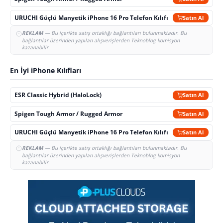
URUCHI Güçlü Manyetik iPhone 16 Pro Telefon Kılıfı
Satın Al
REKLAM
— Bu içerikte satış ortaklığı bağlantıları bulunmaktadır. Bu
bağlantılar üzerinden yapılan alışverişlerden Teknoblog komisyon
kazanabilir.
En İyi iPhone Kılıfları
ESR Classic Hybrid (HaloLock)
Satın Al
Spigen Tough Armor / Rugged Armor
Satın Al
URUCHI Güçlü Manyetik iPhone 16 Pro Telefon Kılıfı
Satın Al
REKLAM
— Bu içerikte satış ortaklığı bağlantıları bulunmaktadır. Bu
bağlantılar üzerinden yapılan alışverişlerden Teknoblog komisyon
kazanabilir.