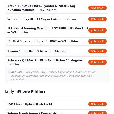
Braun BRHD425E Hd4.2 İyontec Difüzörlü Saç
Satın Al
Kurutma Makinesi — %7 İndirim
Schafer Fit Fry XL 5 Lt Yağsız Fritöz — İndirim
Satın Al
TCL 27G64 Gaming Monitörü 27\" 180Hz QD-Mini LED
Satın Al
— %3 İndirim
JBL Go4 Bluetooth Hoparlör, IP67 — %3 İndirim
Satın Al
Xiaomi Smart Band 9 Active — %4 İndirim
Satın Al
Roborock Q8 Max Pro Plus Akıllı Robot Süpürge —
Satın Al
İndirim
REKLAM
— Bu içerikte satış ortaklığı bağlantıları bulunmaktadır. Bu
bağlantılar üzerinden yapılan alışverişlerden Teknoblog komisyon
kazanabilir.
En İyi iPhone Kılıfları
ESR Classic Hybrid (HaloLock)
Satın Al
Spigen Tough Armor / Rugged Armor
Satın Al