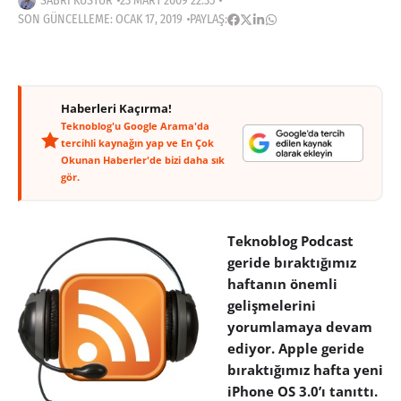
SABRI KÜSTÜR
23 MART 2009 22:35
SON GÜNCELLEME: OCAK 17, 2019
PAYLAŞ:
Haberleri Kaçırma!
Teknoblog'u Google Arama'da
tercihli kaynağın yap ve En Çok
Okunan Haberler'de bizi daha sık
gör.
Teknoblog Podcast
geride bıraktığımız
haftanın önemli
gelişmelerini
yorumlamaya devam
ediyor. Apple geride
bıraktığımız hafta yeni
iPhone OS 3.0’ı tanıttı.