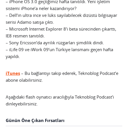
– iPhone OS 3.0 geçtiğimiz hafta tanıtıldı. Yeni işletim
sistemi iPhone’a neler kazandırıyor?
– Dell’in ultra ince ve lüks sayılabilecek dizüstü bilgisayar
serisi Adamo satışa çıktı.
– Microsoft Internet Explorer 8’i beta sürecinden çıkarttı,
IE8 resmen tanıtıldı.
– Sony Ericsson’da ayrılık rüzgarları şimdilik dindi.
– iLife 09 ve iWork 09’un Türkiye lansmanı geçen hafta
yapıldı.
iTunes
– Bu bağlantıyı takip ederek, Teknoblog Podcast’e
abone olabilirsiniz.
Aşağıdaki flash oynatıcı aracılığıyla Teknoblog Podcast’i
dinleyebilirsiniz.
Günün Öne Çıkan Fırsatları