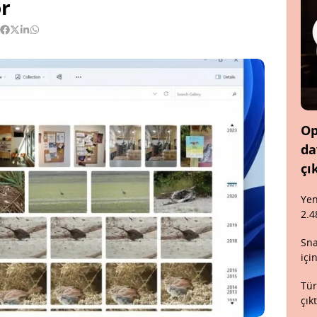
r
Op
da
çı
Yen
2.4
Sna
içi
Tür
çık