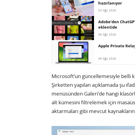
hazırlanıyor
03 Ağu 2026
Adobe’den ChatGPT 
eklentide
06 Ağu 2026
Apple Private Relay
06 Ağu 2026
Microsoft’un güncellemesiyle belli k
Şirketten yapılan açıklamada şu ifade
menüsünden Galeri’de hangi klasörleri
alt kümesini filtrelemek için masaüs
aktarmaları gibi mevcut kaynakların a