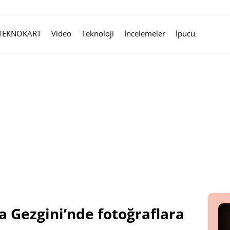
TEKNOKART
Video
Teknoloji
İncelemeler
İpucu
 Gezgini’nde fotoğraflara