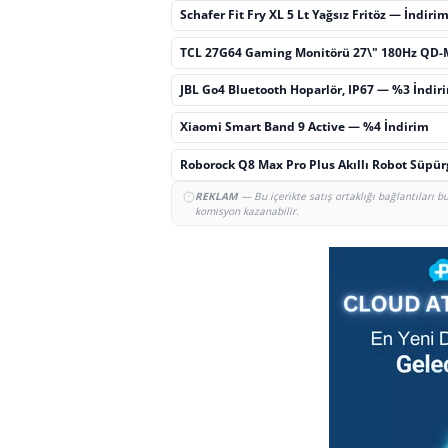
Schafer Fit Fry XL 5 Lt Yağsız Fritöz — İndiri
TCL 27G64 Gaming Monitörü 27\" 180Hz QD-
JBL Go4 Bluetooth Hoparlör, IP67 — %3 İndir
Xiaomi Smart Band 9 Active — %4 İndirim
Roborock Q8 Max Pro Plus Akıllı Robot Süpü
REKLAM
— Bu içerikte satış ortaklığı bağlantıları 
komisyon kazanabilir.