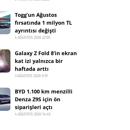
Togg’un Ağustos
fırsatında 1 milyon TL
ayrıntısı değişti
4 AĞUSTOS 2026 22:05
Galaxy Z Fold 8’in ekran
kat izi yalnızca bir
haftada arttı
3 AĞUSTOS 2026 9:51
BYD 1.100 km menzilli
Denza Z9S için ön
siparişleri açtı
4 AĞUSTOS 2026 14:40