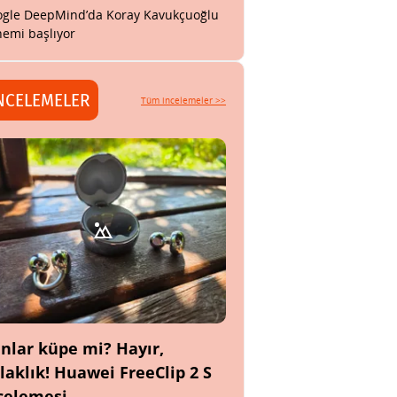
gle DeepMind’da Koray Kavukçuoğlu
emi başlıyor
NCELEMELER
Tüm incelemeler >>
nlar küpe mi? Hayır,
laklık! Huawei FreeClip 2 S
celemesi