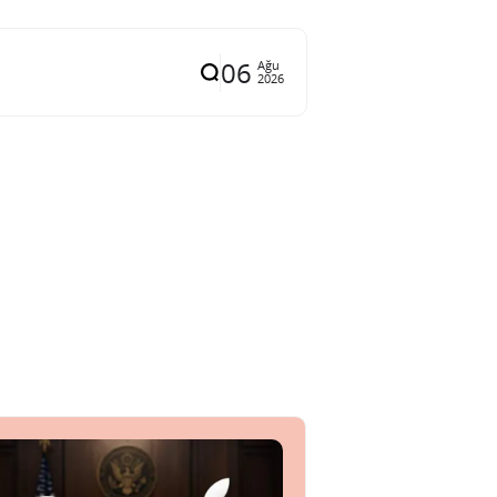
06
Ağu
2026