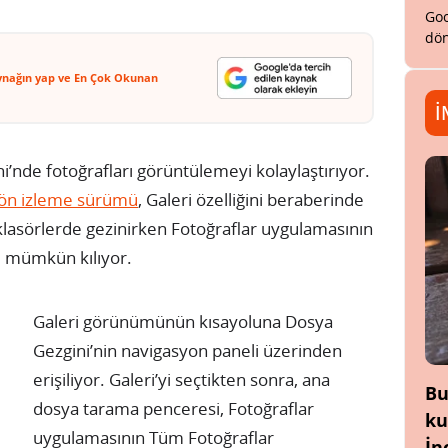
Goo
dön
ynağın yap ve En Çok Okunan
İ
nde fotoğrafları görüntülemeyi kolaylaştırıyor.
ön izleme sürümü
, Galeri özelliğini beraberinde
e klasörlerde gezinirken Fotoğraflar uygulamasının
 mümkün kılıyor.
Galeri görünümünün kısayoluna Dosya
Gezgini’nin navigasyon paneli üzerinden
erişiliyor. Galeri’yi seçtikten sonra, ana
Bu
dosya tarama penceresi, Fotoğraflar
ku
uygulamasının Tüm Fotoğraflar
İn