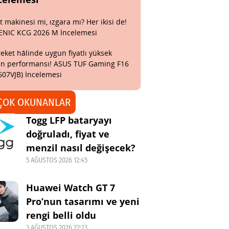
t makinesi mi, ızgara mı? Her ikisi de!
ENIC KCG 2026 M İncelemesi
eket hâlinde uygun fiyatlı yüksek
n performansı! ASUS TUF Gaming F16
607VJB) İncelemesi
ÇOK OKUNANLAR
Togg LFP bataryayı
doğruladı, fiyat ve
menzil nasıl değişecek?
5 AĞUSTOS 2026 12:45
Huawei Watch GT 7
Pro’nun tasarımı ve yeni
rengi belli oldu
3 AĞUSTOS 2026 22:23