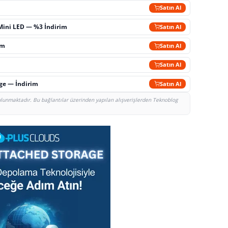
m
Satın Al
Mini LED — %3 İndirim
Satın Al
im
Satın Al
Satın Al
rge — İndirim
Satın Al
bulunmaktadır. Bu bağlantılar üzerinden yapılan alışverişlerden Teknoblog