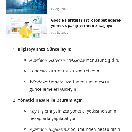
07 Ağu 2026
Google Haritalar artık sohbet ederek
yemek siparişi vermenizi sağlıyor
07 Ağu 2026
Bilgisayarınızı Güncelleyin:
Ayarlar > Sistem > Hakkında
menüsüne gidin.
Windows sürümünüzü kontrol edin.
Windows Update
üzerinden tüm mevcut
güncellemeleri yükleyin.
Yönetici Hesabı ile Oturum Açın:
Kayıt işlemi yalnızca yönetici yetkisine sahip
hesaplarla yapılabiliyor.
Ayarlar > Bilgileriniz
bölümünden hesabınızın