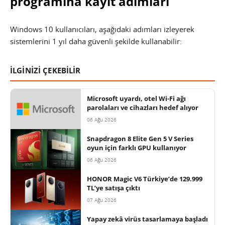
programına kayıt adımları
Windows 10 kullanıcıları, aşağıdaki adımları izleyerek
sistemlerini 1 yıl daha güvenli şekilde kullanabilir:
İLGİNİZİ ÇEKEBİLİR
Microsoft uyardı, otel Wi-Fi ağı
parolaları ve cihazları hedef alıyor
06 Ağu 2026
Snapdragon 8 Elite Gen 5 V Series
oyun için farklı GPU kullanıyor
06 Ağu 2026
HONOR Magic V6 Türkiye’de 129.999
TL’ye satışa çıktı
07 Ağu 2026
Yapay zekâ virüs tasarlamaya başladı