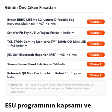
Günün Öne Çıkan Fırsatları
Braun BRHD425E Hd4.2 İyontec Difüzörlü Saç
Satın Al
Kurutma Makinesi — %7 İndirim
Schafer Fit Fry XL 5 Lt Yağsız Fritöz — İndirim
Satın Al
TCL 27G64 Gaming Monitörü 27\" 180Hz QD-Mini LED
Satın Al
— %3 İndirim
JBL Go4 Bluetooth Hoparlör, IP67 — %3 İndirim
Satın Al
Xiaomi Smart Band 9 Active — %4 İndirim
Satın Al
Roborock Q8 Max Pro Plus Akıllı Robot Süpürge —
Satın Al
İndirim
REKLAM
— Bu içerikte satış ortaklığı bağlantıları bulunmaktadır. Bu
bağlantılar üzerinden yapılan alışverişlerden Teknoblog komisyon
kazanabilir.
ESU programının kapsamı ve