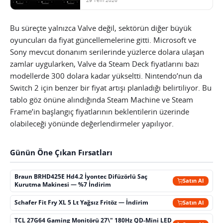
Bu süreçte yalnızca Valve değil, sektörün diğer büyük
oyuncuları da fiyat güncellemelerine gitti. Microsoft ve
Sony mevcut donanım serilerinde yüzlerce dolara ulaşan
zamlar uygularken, Valve da Steam Deck fiyatlarını bazı
modellerde 300 dolara kadar yükseltti. Nintendo’nun da
Switch 2 için benzer bir fiyat artışı planladığı belirtiliyor. Bu
tablo göz önüne alındığında Steam Machine ve Steam
Frame’in başlangıç fiyatlarının beklentilerin üzerinde
olabileceği yönünde değerlendirmeler yapılıyor.
Günün Öne Çıkan Fırsatları
Braun BRHD425E Hd4.2 İyontec Difüzörlü Saç
Satın Al
Kurutma Makinesi — %7 İndirim
Schafer Fit Fry XL 5 Lt Yağsız Fritöz — İndirim
Satın Al
TCL 27G64 Gaming Monitörü 27\" 180Hz QD-Mini LED