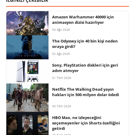
İLGİNİZİ ÇEKEBİLİR
Amazon Warhammer 40000 için
animasyon dizisi hazırlıyor
04 Ağu 2026
The Odyssey için 40 bin kişi neden
sıraya girdi?
02 Ağu 2026
Sony, PlayStation diskleri için geri
adım atmıyor
31 Tem 2026
Netflix The Walking Dead yayın
hakları için 500 milyon dolar ödedi
30 Tem 2026
HBO Max, ne izleyeceğini
seçemeyenler için Shorts özelliğini
getirdi
29 Tem 2026