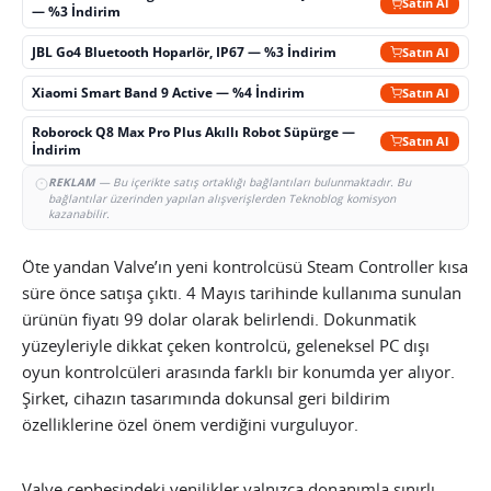
Satın Al
— %3 İndirim
JBL Go4 Bluetooth Hoparlör, IP67 — %3 İndirim
Satın Al
Xiaomi Smart Band 9 Active — %4 İndirim
Satın Al
Roborock Q8 Max Pro Plus Akıllı Robot Süpürge —
Satın Al
İndirim
REKLAM
— Bu içerikte satış ortaklığı bağlantıları bulunmaktadır. Bu
bağlantılar üzerinden yapılan alışverişlerden Teknoblog komisyon
kazanabilir.
Öte yandan Valve’ın yeni kontrolcüsü Steam Controller kısa
süre önce satışa çıktı. 4 Mayıs tarihinde kullanıma sunulan
ürünün fiyatı 99 dolar olarak belirlendi. Dokunmatik
yüzeyleriyle dikkat çeken kontrolcü, geleneksel PC dışı
oyun kontrolcüleri arasında farklı bir konumda yer alıyor.
Şirket, cihazın tasarımında dokunsal geri bildirim
özelliklerine özel önem verdiğini vurguluyor.
Valve cephesindeki yenilikler yalnızca donanımla sınırlı