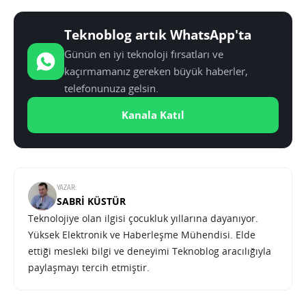
Teknoblog artık WhatsApp'ta
Günün en iyi teknoloji fırsatları ve
kaçırmamanız gereken büyük haberler,
telefonunuza gelsin.
Kanala Katıl
YAZAR:
SABRI KÜSTÜR
Teknolojiye olan ilgisi çocukluk yıllarına dayanıyor.
Yüksek Elektronik ve Haberleşme Mühendisi. Elde
ettiği mesleki bilgi ve deneyimi Teknoblog aracılığıyla
paylaşmayı tercih etmiştir.