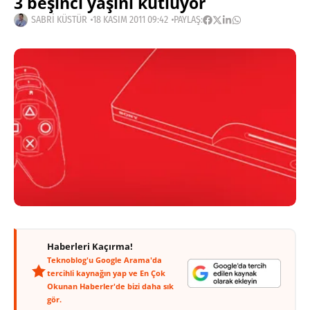
3 beşinci yaşını kutluyor
SABRI KÜSTÜR
18 KASIM 2011 09:42
PAYLAŞ:
Haberleri Kaçırma!
Teknoblog'u Google Arama'da
tercihli kaynağın yap ve En Çok
Okunan Haberler'de bizi daha sık
gör.