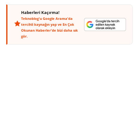
Haberleri Kaçırma!
Teknoblog'u Google Arama'da
tercihli kaynağın yap ve En Çok
Okunan Haberler'de bizi daha sık
gör.
Apple’ın ortaya çıkan başka bir patent başvurusu
iPhone ve diğer taşınabilir cihazların ekranlarını
çatlamaya karşı daha dayanıklı hâle getirecek bir