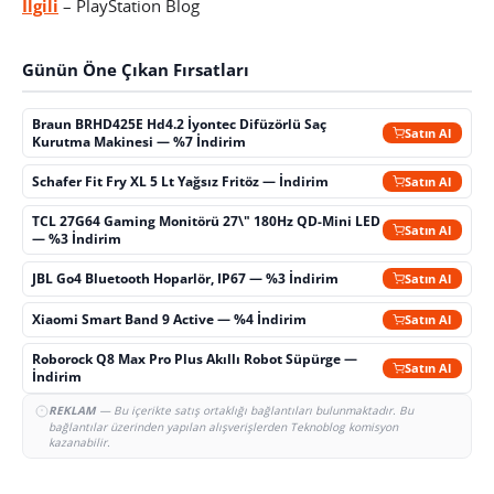
İlgili
– PlayStation Blog
Günün Öne Çıkan Fırsatları
Braun BRHD425E Hd4.2 İyontec Difüzörlü Saç
Satın Al
Kurutma Makinesi — %7 İndirim
Schafer Fit Fry XL 5 Lt Yağsız Fritöz — İndirim
Satın Al
TCL 27G64 Gaming Monitörü 27\" 180Hz QD-Mini LED
Satın Al
— %3 İndirim
JBL Go4 Bluetooth Hoparlör, IP67 — %3 İndirim
Satın Al
Xiaomi Smart Band 9 Active — %4 İndirim
Satın Al
Roborock Q8 Max Pro Plus Akıllı Robot Süpürge —
Satın Al
İndirim
REKLAM
— Bu içerikte satış ortaklığı bağlantıları bulunmaktadır. Bu
bağlantılar üzerinden yapılan alışverişlerden Teknoblog komisyon
kazanabilir.