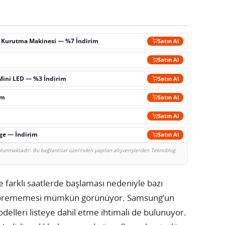
ç Kurutma Makinesi — %7 İndirim
Satın Al
m
Satın Al
Mini LED — %3 İndirim
Satın Al
im
Satın Al
Satın Al
rge — İndirim
Satın Al
bulunmaktadır. Bu bağlantılar üzerinden yapılan alışverişlerden Teknoblog
 farklı saatlerde başlaması nedeniyle bazı
z görememesi mümkün görünüyor. Samsung’un
odelleri listeye dahil etme ihtimali de bulunuyor.