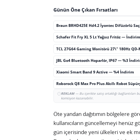
Günün Öne Çıkan Fırsatları
Braun BRHD425E Hd4.2 İyontec Difüzörlü Sa
Schafer Fit Fry XL 5 Lt Yağsız Fritöz — İndiri
TCL 27G64 Gaming Monitörü 27\" 180Hz QD-
JBL Go4 Bluetooth Hoparlör, IP67 — %3 İndir
Xiaomi Smart Band 9 Active — %4 İndirim
Roborock Q8 Max Pro Plus Akıllı Robot Süpü
REKLAM
— Bu içerikte satış ortaklığı bağlantıları 
komisyon kazanabilir.
Öte yandan dağıtımın bölgelere göre
kullanıcıların güncellemeyi henü
gün içerisinde yeni ülkeleri ve ek m