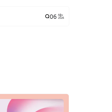
06
Ağu
2026