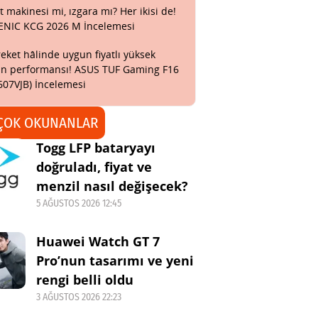
t makinesi mi, ızgara mı? Her ikisi de!
ENIC KCG 2026 M İncelemesi
eket hâlinde uygun fiyatlı yüksek
n performansı! ASUS TUF Gaming F16
607VJB) İncelemesi
ÇOK OKUNANLAR
Togg LFP bataryayı
doğruladı, fiyat ve
menzil nasıl değişecek?
5 AĞUSTOS 2026 12:45
Huawei Watch GT 7
Pro’nun tasarımı ve yeni
rengi belli oldu
3 AĞUSTOS 2026 22:23