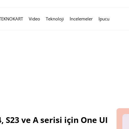
TEKNOKART
Video
Teknoloji
İncelemeler
İpucu
 S23 ve A serisi için One UI