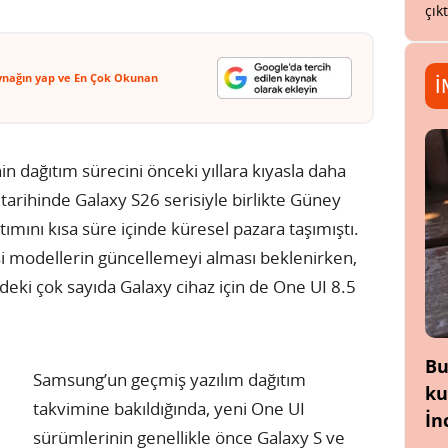
çık
ynağın yap ve En Çok Okunan
İ
 dağıtım sürecini önceki yıllara kıyasla daha
6 tarihinde Galaxy S26 serisiyle birlikte Güney
tımını kısa süre içinde küresel pazara taşımıştı.
isi modellerin güncellemeyi alması beklenirken,
rdeki çok sayıda Galaxy cihaz için de One UI 8.5
Bu
Samsung’un geçmiş yazılım dağıtım
ku
takvimine bakıldığında, yeni One UI
İn
sürümlerinin genellikle önce Galaxy S ve