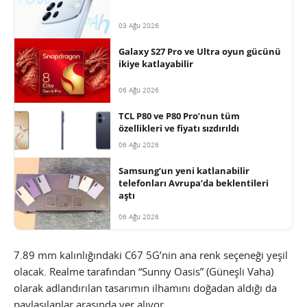
03 Ağu 2026
Galaxy S27 Pro ve Ultra oyun gücünü
ikiye katlayabilir
06 Ağu 2026
TCL P80 ve P80 Pro’nun tüm
özellikleri ve fiyatı sızdırıldı
06 Ağu 2026
Samsung’un yeni katlanabilir
telefonları Avrupa’da beklentileri
aştı
06 Ağu 2026
7.89 mm kalınlığındaki C67 5G’nin ana renk seçeneği yeşil
olacak. Realme tarafından “Sunny Oasis” (Güneşli Vaha)
olarak adlandırılan tasarımın ilhamını doğadan aldığı da
paylaşılanlar arasında yer alıyor.