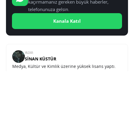
kaçırmamanız gereken büyük haberler,
telefonunuza gelsin.
Kanala Katıl
YAZAR:
SINAN KÜSTÜR
Medya, Kültür ve Kimlik üzerine yüksek lisans yaptı.
Teknolojiye olan ilgisini ve eğitiminin sunduğu
donanımı Teknoblog çatısı altında sunuyor.
Goat Simulator 3, mobil cihazlar için macera dolu yolculuğa çıkıyor
SONRAKI HABER
EĞLENCE
ANA SAYFA
Goat Simulator 3, mobil cihazlar