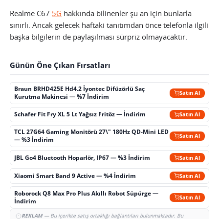
Realme C67
5G
hakkında bilinenler şu an için bunlarla
sınırlı. Ancak gelecek haftaki tanıtımdan önce telefonla ilgili
başka bilgilerin de paylaşılması sürpriz olmayacaktır.
Günün Öne Çıkan Fırsatları
Braun BRHD425E Hd4.2 İyontec Difüzörlü Saç
Satın Al
Kurutma Makinesi — %7 İndirim
Schafer Fit Fry XL 5 Lt Yağsız Fritöz — İndirim
Satın Al
TCL 27G64 Gaming Monitörü 27\" 180Hz QD-Mini LED
Satın Al
— %3 İndirim
JBL Go4 Bluetooth Hoparlör, IP67 — %3 İndirim
Satın Al
Xiaomi Smart Band 9 Active — %4 İndirim
Satın Al
Roborock Q8 Max Pro Plus Akıllı Robot Süpürge —
Satın Al
İndirim
REKLAM
— Bu içerikte satış ortaklığı bağlantıları bulunmaktadır. Bu