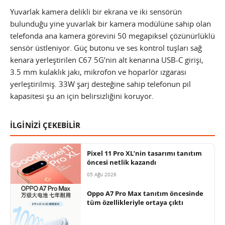
Yuvarlak kamera delikli bir ekrana ve iki sensörün
bulunduğu yine yuvarlak bir kamera modülüne sahip olan
telefonda ana kamera görevini 50 megapiksel çözünürlüklü
sensör üstleniyor. Güç butonu ve ses kontrol tuşları sağ
kenara yerleştirilen C67 5G’nin alt kenarına USB-C girişi,
3.5 mm kulaklık jakı, mikrofon ve hoparlör ızgarası
yerleştirilmiş. 33W şarj desteğine sahip telefonun pil
kapasitesi şu an için belirsizliğini koruyor.
İLGİNİZİ ÇEKEBİLİR
Pixel 11 Pro XL’nin tasarımı tanıtım
öncesi netlik kazandı
05 Ağu 2026
Oppo A7 Pro Max tanıtım öncesinde
tüm özellikleriyle ortaya çıktı