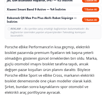
JBL Go4 Bluetooth Hoparlör, IP67 — %3 İndirim
Satın Al
Xiaomi Smart Band 9 Active — %4 İndirim
Satın Al
Roborock Q8 Max Pro Plus Akıllı Robot Süpürge —
Satın Al
İndirim
REKLAM
— Bu içerikte satış ortaklığı bağlantıları bulunmaktadır. Bu
bağlantılar üzerinden yapılan alışverişlerden Teknoblog komisyon
kazanabilir.
Porsche eBike Performance’ın kısa geçmişi, elektrikli
bisiklet pazarında premium fiyatların tek başına yeterli
olmadığını gösteren güncel örneklerden biri oldu. Marka,
güçlü otomobil imajını bisiklet tarafına taşıdı, ancak
değişen pazar koşulları ürün planını daralttı. Böylece
Porsche eBike Sport ve eBike Cross, markanın elektrikli
bisiklet denemesinde öne çıkan modeller olarak kaldı.
Şirket, bundan sonra kaynaklarını spor otomobil ve
elektrikli araç portföyüne ayıracak.