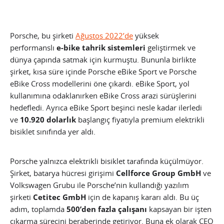
Porsche, bu şirketi
Ağustos 2022’de
yüksek
performanslı
e-bike tahrik sistemleri
geliştirmek ve
dünya çapında satmak için kurmuştu. Bununla birlikte
şirket, kısa süre içinde Porsche eBike Sport ve Porsche
eBike Cross modellerini öne çıkardı. eBike Sport, yol
kullanımına odaklanırken eBike Cross arazi sürüşlerini
hedefledi. Ayrıca eBike Sport beşinci nesle kadar ilerledi
ve
10.920 dolarlık
başlangıç fiyatıyla premium elektrikli
bisiklet sınıfında yer aldı.
Porsche yalnızca elektrikli bisiklet tarafında küçülmüyor.
Şirket, batarya hücresi girişimi
Cellforce Group GmbH
ve
Volkswagen Grubu ile Porsche’nin kullandığı yazılım
şirketi
Cetitec GmbH
için de kapanış kararı aldı. Bu üç
adım, toplamda
500’den fazla çalışanı
kapsayan bir işten
çıkarma sürecini beraberinde getiriyor. Buna ek olarak CEO