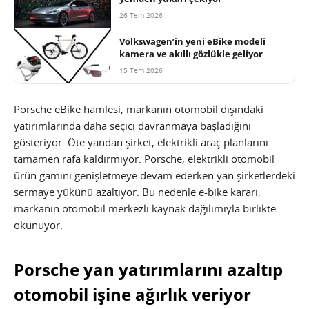
26 Tem 2026
Volkswagen’in yeni eBike modeli
kamera ve akıllı gözlükle geliyor
15 Tem 2026
Porsche eBike hamlesi, markanın otomobil dışındaki
yatırımlarında daha seçici davranmaya başladığını
gösteriyor. Öte yandan şirket, elektrikli araç planlarını
tamamen rafa kaldırmıyor. Porsche, elektrikli otomobil
ürün gamını genişletmeye devam ederken yan şirketlerdeki
sermaye yükünü azaltıyor. Bu nedenle e-bike kararı,
markanın otomobil merkezli kaynak dağılımıyla birlikte
okunuyor.
Porsche yan yatırımlarını azaltıp
otomobil işine ağırlık veriyor