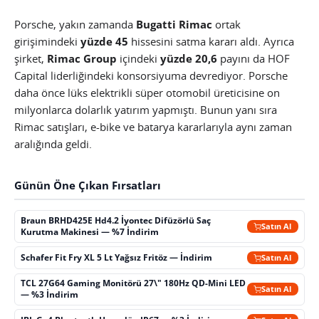
Porsche, yakın zamanda
Bugatti Rimac
ortak
girişimindeki
yüzde 45
hissesini satma kararı aldı. Ayrıca
şirket,
Rimac Group
içindeki
yüzde 20,6
payını da HOF
Capital liderliğindeki konsorsiyuma devrediyor. Porsche
daha önce lüks elektrikli süper otomobil üreticisine on
milyonlarca dolarlık yatırım yapmıştı. Bunun yanı sıra
Rimac satışları, e-bike ve batarya kararlarıyla aynı zaman
aralığında geldi.
Günün Öne Çıkan Fırsatları
Braun BRHD425E Hd4.2 İyontec Difüzörlü Saç
Satın Al
Kurutma Makinesi — %7 İndirim
Schafer Fit Fry XL 5 Lt Yağsız Fritöz — İndirim
Satın Al
TCL 27G64 Gaming Monitörü 27\" 180Hz QD-Mini LED
Satın Al
— %3 İndirim