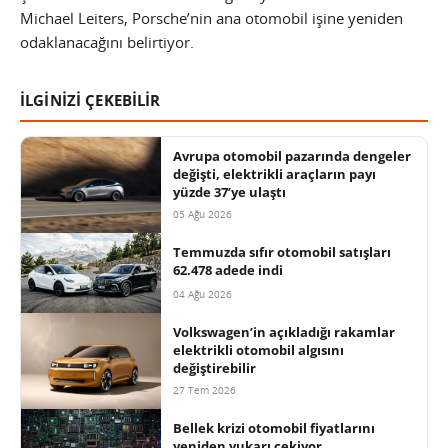
Michael Leiters, Porsche’nin ana otomobil işine yeniden
odaklanacağını belirtiyor.
İLGİNİZİ ÇEKEBİLİR
Avrupa otomobil pazarında dengeler
değişti, elektrikli araçların payı
yüzde 37’ye ulaştı
05 Ağu 2026
Temmuzda sıfır otomobil satışları
62.478 adede indi
04 Ağu 2026
Volkswagen’in açıkladığı rakamlar
elektrikli otomobil algısını
değiştirebilir
27 Tem 2026
Bellek krizi otomobil fiyatlarını
yeniden yukarı çekiyor