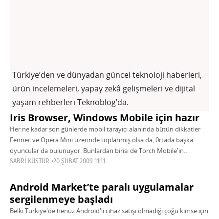
Türkiye’den ve dünyadan güncel teknoloji haberleri,
ürün incelemeleri, yapay zekâ gelişmeleri ve dijital
yaşam rehberleri Teknoblog’da.
Iris Browser, Windows Mobile için hazır
Her ne kadar son günlerde mobil tarayıcı alanında bütün dikkatler
Fennec ve Opera Mini üzerinde toplanmış olsa da, 0rtada başka
oyuncular da bulunuyor. Bunlardan birisi de Torch Mobile'ın
duyurduğu ve
SABRI KÜSTÜR
20 ŞUBAT 2009 11:11
Android Market’te paralı uygulamalar
sergilenmeye başladı
Belki Türkiye'de henüz Android'li cihaz satışı olmadığı çoğu kimse için