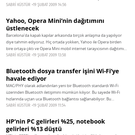
davranıyor ve pek fazla dikkat çekmemeye çalışıyorlar.
SABRI KÜSTÜR
19 ŞUBAT 2009 14:56
Yahoo, Opera Mini’nin dağıtımını
üstlenecek
Barcelona'da kapalı kapılar arkasında birçok anlaşma da yapılıyor
diye tahmin ediyoruz. Hiç ortada yokken, Yahoo ile Opera birden
bire ortaya çıktı ve Opera Mini mobil internet tarayıcısının dağıtımı
konusunda anlaşmaya
SABRI KÜSTÜR
19 ŞUBAT 2009 13:58
Bluetooth dosya transfer işini Wi-Fi’ye
havale ediyor
MAC/PHY olarak adlandırılan yeni bir Bluetooth standardı Wi-Fi
üzerinden Bluetooth iletişimini mümkün kılıyor. Bu sayede Wi-Fi
hızlarında uçtan uca Bluetooth bağlantısı sağlanabiliyor. Bu
teknolojinin Nisan ayından itibaren resmiyet kazanması bekleniyor.
SABRI KÜSTÜR
19 ŞUBAT 2009 11:54
HP’nin PC gelirleri %25, notebook
gelirleri %13 düştü