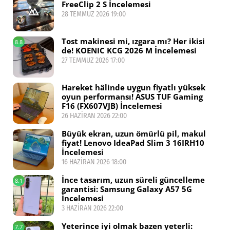
FreeClip 2 S İncelemesi
28 TEMMUZ 2026 19:00
Tost makinesi mi, ızgara mı? Her ikisi
8.8
de! KOENIC KCG 2026 M İncelemesi
27 TEMMUZ 2026 17:00
Hareket hâlinde uygun fiyatlı yüksek
oyun performansı! ASUS TUF Gaming
F16 (FX607VJB) İncelemesi
26 HAZIRAN 2026 22:00
Büyük ekran, uzun ömürlü pil, makul
fiyat! Lenovo IdeaPad Slim 3 16IRH10
İncelemesi
16 HAZIRAN 2026 18:00
İnce tasarım, uzun süreli güncelleme
8.1
garantisi: Samsung Galaxy A57 5G
İncelemesi
3 HAZIRAN 2026 22:00
Yeterince iyi olmak bazen yeterli:
7.7