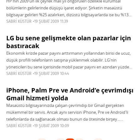
HP'nin 2009'un ilk çeyrek mali yıl öngörüleri özellikle kurumsal
bölümlerin gelirlerinde düşüşü işaret ediyor. Şirketin masaüstü
bilgisayar gelirleri %25 azalırken, dizüstü bilgisayarlarda ise bu %13
olarak gerçekleşti. Yazıcı, kurumsal ürünler
SABRI KÜSTÜR
19 ŞUBAT 2009 11:39
LG bu sene gelişmekte olan pazarlar için
bastıracak
Ekonomik krizde pazar payını arttırmanın yollarından birisi de ucuz,
düşük profilli telefonların satışına yüklenmek olabilir. LG'nin
yöneticileri bu sene içerisinde mobil pazar payını en azından yüzde
10 seviyesinde tutmak için
SABRI KÜSTÜR
19 ŞUBAT 2009 10:44
iPhone, Palm Pre ve Android’e çevrimdışı
Gmail hizmeti yolda
Masaüstü bilgisayarınızda çalışan çevrimdışı bir Gmail gerçekten
mükemmel bir servis. Ancak aynı servisin iPhone, Pre ve Android'li
telefonlarda da sağlanacak olması bunun da ötesinde birşey...
Google'ın mühendislikten sorumlu bölüm yardımcılarında
SABRI KÜSTÜR
19 ŞUBAT 2009 10:09