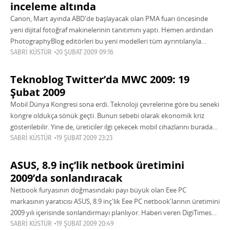
inceleme altında
Canon, Mart ayında ABD'de başlayacak olan PMA fuarı öncesinde
yeni dijital fotoğraf makinelerinin tanıtımını yaptı. Hemen ardından
PhotographyBlog editörleri bu yeni modelleri tüm ayrıntılarıyla
inceleme şansını yakalamışlar. İncelenen makinelerin arasında
SABRI KÜSTÜR
20 ŞUBAT 2009 09:16
Teknoblog Twitter’da MWC 2009: 19
Şubat 2009
Mobil Dünya Kongresi sona erdi. Teknoloji çevrelerine göre bu seneki
kongre oldukça sönük geçti. Bunun sebebi olarak ekonomik kriz
gösterilebilir. Yine de, üreticiler ilgi çekecek mobil cihazlarını burada
tanıttılar. MWC
SABRI KÜSTÜR
19 ŞUBAT 2009 23:23
ASUS, 8.9 inç’lik netbook üretimini
2009’da sonlandıracak
Netbook furyasının doğmasındaki payı büyük olan Eee PC
markasının yaratıcısı ASUS, 8.9 inç'lik Eee PC netbook'larının üretimini
2009 yılı içerisinde sonlandırmayı planlıyor. Haberi veren DigiTimes
sitesinin kaynağı ise şirketin Asya-Pasifik
SABRI KÜSTÜR
19 ŞUBAT 2009 20:49