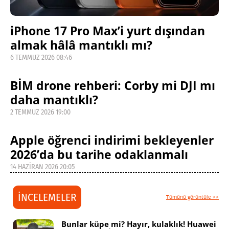
iPhone 17 Pro Max’i yurt dışından
almak hâlâ mantıklı mı?
6 TEMMUZ 2026 08:46
BİM drone rehberi: Corby mi DJI mı
daha mantıklı?
2 TEMMUZ 2026 19:00
Apple öğrenci indirimi bekleyenler
2026’da bu tarihe odaklanmalı
14 HAZIRAN 2026 20:05
İNCELEMELER
Tümünü görüntüle >>
Bunlar küpe mi? Hayır, kulaklık! Huawei