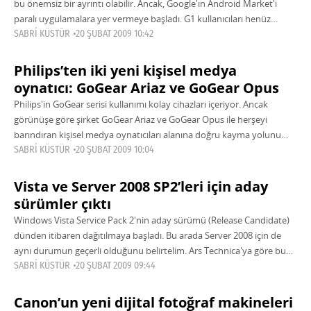
bu önemsiz bir ayrıntı olabilir. Ancak, Google'ın Android Market'i
paralı uygulamalara yer vermeye başladı. G1 kullanıcıları henüz
güncellemeyi alamadıkları için
SABRI KÜSTÜR
20 ŞUBAT 2009 10:42
Philips’ten iki yeni kişisel medya
oynatıcı: GoGear Ariaz ve GoGear Opus
Philips'in GoGear serisi kullanımı kolay cihazları içeriyor. Ancak
görünüşe göre şirket GoGear Ariaz ve GoGear Opus ile herşeyi
barındıran kişisel medya oynatıcıları alanına doğru kayma yolunu
seçmiş. GoGear Ariaz kardeşinden
SABRI KÜSTÜR
20 ŞUBAT 2009 10:04
Vista ve Server 2008 SP2’leri için aday
sürümler çıktı
Windows Vista Service Pack 2'nin aday sürümü (Release Candidate)
dünden itibaren dağıtılmaya başladı. Bu arada Server 2008 için de
aynı durumun geçerli olduğunu belirtelim. Ars Technica'ya göre bu
sürümler kısa
SABRI KÜSTÜR
20 ŞUBAT 2009 09:44
Canon’un yeni dijital fotoğraf makineleri