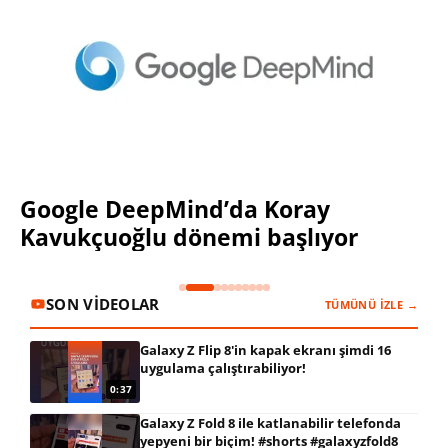
Huawei Watch GT 7 serisi 21 günlük
pil ve 3.000 nit ekranla geldi
SON VIDEOLAR
TÜMÜNÜ İZLE →
Galaxy Z Flip 8'in kapak ekranı şimdi 16
uygulama çalıştırabiliyor!
0:37
Galaxy Z Fold 8 ile katlanabilir telefonda
yepyeni bir biçim! #shorts #galaxyzfold8