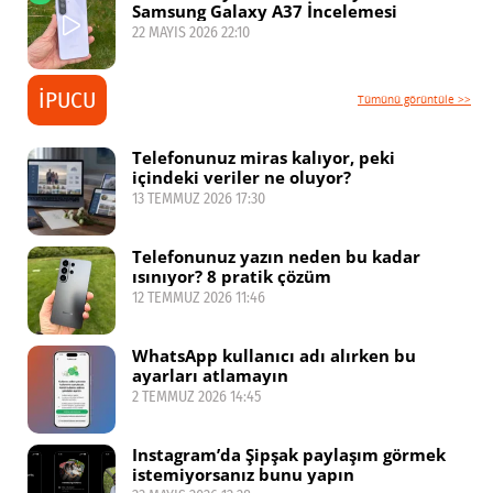
Samsung Galaxy A37 İncelemesi
22 MAYIS 2026 22:10
İPUCU
Tümünü görüntüle >>
Telefonunuz miras kalıyor, peki
içindeki veriler ne oluyor?
13 TEMMUZ 2026 17:30
Telefonunuz yazın neden bu kadar
ısınıyor? 8 pratik çözüm
12 TEMMUZ 2026 11:46
WhatsApp kullanıcı adı alırken bu
ayarları atlamayın
2 TEMMUZ 2026 14:45
Instagram’da Şipşak paylaşım görmek
istemiyorsanız bunu yapın