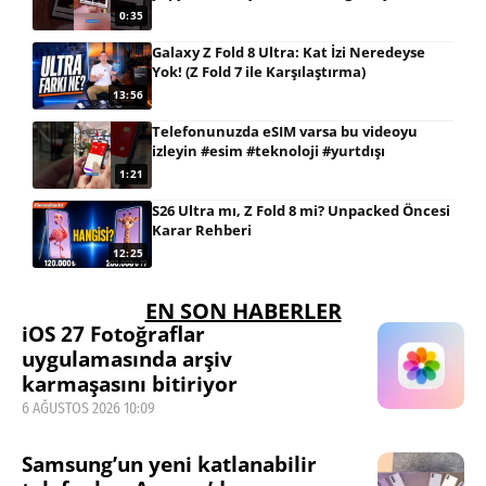
0:35
Galaxy Z Fold 8 Ultra: Kat İzi Neredeyse
Yok! (Z Fold 7 ile Karşılaştırma)
13:56
Telefonunuzda eSIM varsa bu videoyu
izleyin #esim #teknoloji #yurtdışı
1:21
S26 Ultra mı, Z Fold 8 mi? Unpacked Öncesi
Karar Rehberi
12:25
EN SON HABERLER
iOS 27 Fotoğraflar
uygulamasında arşiv
karmaşasını bitiriyor
6 AĞUSTOS 2026 10:09
Samsung’un yeni katlanabilir