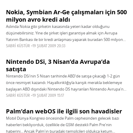
Nokia, Symbian Ar-Ge çalışmaları için 500
milyon avro kredi aldı
Aslında Nokia gibi şirketin kasasında yeteri kadar olduğunu
düşünebilirsiniz. Yine de şirket işleri garantiye almak için Avrupa
Yatırım Bankası ile bir kredi anlaşması yaparak buradan 500 milyon
avroluk kredi aldı.
SABRI KÜSTÜR
19 ŞUBAT 2009 20:33
Nintendo DSi, 3 Nisan’da Avrupa’da
satışta
Nintendo DSi'nin 5 Nisan tarihinde ABD'de satışa çıkacağı 1-2 gün
önce resmiyet kazandı. Hayalkırıklığıyla karışık merakla beklemeye
başlayan ABD dışındaki Nintendo DS hayranları Nintendo Avrupa'nın
yaptığı açıklamayla biraz sevindiler. Nintendo
SABRI KÜSTÜR
19 ŞUBAT 2009 15:17
Palm’dan webOS ile ilgili son havadisler
Mobil Dünya Kongresi öncesinde Palm cephesinden gelecek bazı
haberleri bekliyorduk, özellikle de GSM destekli Palm Pre'nin
haberini... Ancak Palm'ın buradaki temsilcileri oldukça ketum