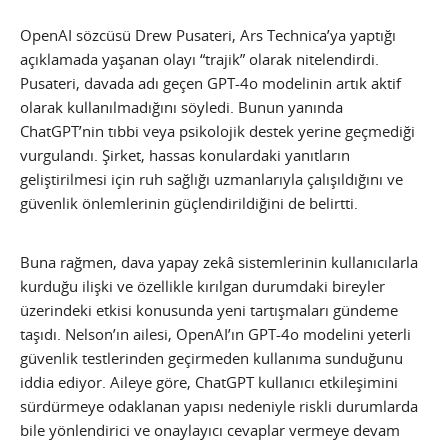
OpenAI sözcüsü Drew Pusateri, Ars Technica’ya yaptığı
açıklamada yaşanan olayı “trajik” olarak nitelendirdi.
Pusateri, davada adı geçen GPT-4o modelinin artık aktif
olarak kullanılmadığını söyledi. Bunun yanında
ChatGPT’nin tıbbi veya psikolojik destek yerine geçmediği
vurgulandı. Şirket, hassas konulardaki yanıtların
geliştirilmesi için ruh sağlığı uzmanlarıyla çalışıldığını ve
güvenlik önlemlerinin güçlendirildiğini de belirtti.
Buna rağmen, dava yapay zekâ sistemlerinin kullanıcılarla
kurduğu ilişki ve özellikle kırılgan durumdaki bireyler
üzerindeki etkisi konusunda yeni tartışmaları gündeme
taşıdı. Nelson’ın ailesi, OpenAI’ın GPT-4o modelini yeterli
güvenlik testlerinden geçirmeden kullanıma sunduğunu
iddia ediyor. Aileye göre, ChatGPT kullanıcı etkileşimini
sürdürmeye odaklanan yapısı nedeniyle riskli durumlarda
bile yönlendirici ve onaylayıcı cevaplar vermeye devam