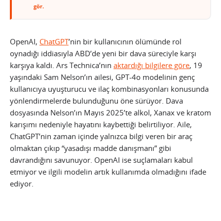
gör.
OpenAI,
ChatGPT
’nin bir kullanıcının ölümünde rol
oynadığı iddiasıyla ABD’de yeni bir dava süreciyle karşı
karşıya kaldı. Ars Technica’nın
aktardığı bilgilere göre
, 19
yaşındaki Sam Nelson’ın ailesi, GPT-4o modelinin genç
kullanıcıya uyuşturucu ve ilaç kombinasyonları konusunda
yönlendirmelerde bulunduğunu öne sürüyor. Dava
dosyasında Nelson’ın Mayıs 2025’te alkol, Xanax ve kratom
karışımı nedeniyle hayatını kaybettiği belirtiliyor. Aile,
ChatGPT’nin zaman içinde yalnızca bilgi veren bir araç
olmaktan çıkıp “yasadışı madde danışmanı” gibi
davrandığını savunuyor. OpenAI ise suçlamaları kabul
etmiyor ve ilgili modelin artık kullanımda olmadığını ifade
ediyor.