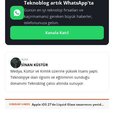
Teknoblog artık WhatsApp'ta
Günün en iyi teknoloji fırsatları ve
kaçırmamanız gereken büyük haberler,
telefonunuza gelsin.
Kanala Katıl
YAZAR:
SINAN KÜSTÜR
Medya, Kültür ve Kimlik üzerine yüksek lisans yaptı.
Teknolojiye olan ilgisini ve eğitiminin sunduğu
donanımı Teknoblog çatısı altında sunuyor.
Apple iOS 27’de Liquid Glass tasarımını yeniden şekillendirecek
SONRAKI HABER