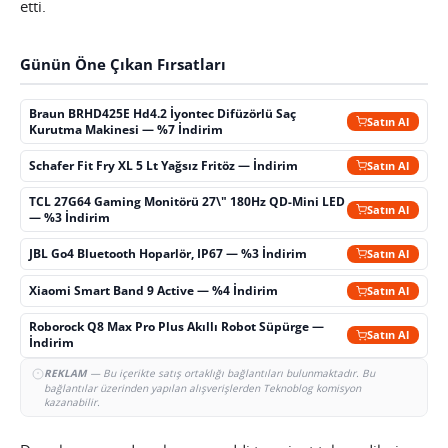
etti.
Günün Öne Çıkan Fırsatları
Braun BRHD425E Hd4.2 İyontec Difüzörlü Saç
Satın Al
Kurutma Makinesi — %7 İndirim
Schafer Fit Fry XL 5 Lt Yağsız Fritöz — İndirim
Satın Al
TCL 27G64 Gaming Monitörü 27\" 180Hz QD-Mini LED
Satın Al
— %3 İndirim
JBL Go4 Bluetooth Hoparlör, IP67 — %3 İndirim
Satın Al
Xiaomi Smart Band 9 Active — %4 İndirim
Satın Al
Roborock Q8 Max Pro Plus Akıllı Robot Süpürge —
Satın Al
İndirim
REKLAM
— Bu içerikte satış ortaklığı bağlantıları bulunmaktadır. Bu
bağlantılar üzerinden yapılan alışverişlerden Teknoblog komisyon
kazanabilir.