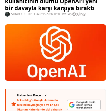
kullanıcının ölümü OpenAI’ı yeni
bir davayla karşı karşıya bıraktı
SINAN KÜSTÜR
13 MAYIS 2026 11:30
PAYLAŞ:
Haberleri Kaçırma!
Teknoblog'u Google Arama'da
tercihli kaynağın yap ve En Çok
Okunan Haberler'de bizi daha sık