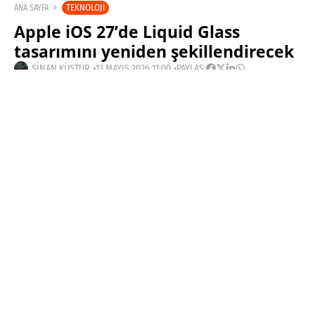
TEKNOLOJI
ANA SAYFA
Apple iOS 27’de Liquid Glass
tasarımını yeniden şekillendirecek
SINAN KÜSTÜR
13 MAYIS 2026 11:00
PAYLAŞ:
Haberleri Kaçırma!
Teknoblog'u Google Arama'da