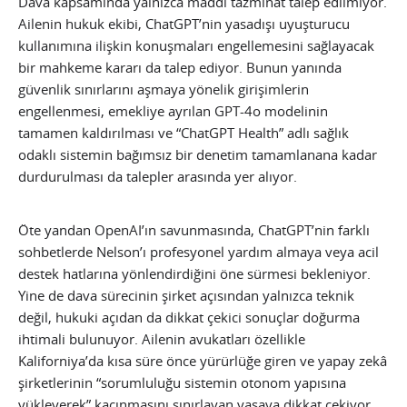
Dava kapsamında yalnızca maddi tazminat talep edilmiyor.
Ailenin hukuk ekibi, ChatGPT’nin yasadışı uyuşturucu
kullanımına ilişkin konuşmaları engellemesini sağlayacak
bir mahkeme kararı da talep ediyor. Bunun yanında
güvenlik sınırlarını aşmaya yönelik girişimlerin
engellenmesi, emekliye ayrılan GPT-4o modelinin
tamamen kaldırılması ve “ChatGPT Health” adlı sağlık
odaklı sistemin bağımsız bir denetim tamamlanana kadar
durdurulması da talepler arasında yer alıyor.
Öte yandan OpenAI’ın savunmasında, ChatGPT’nin farklı
sohbetlerde Nelson’ı profesyonel yardım almaya veya acil
destek hatlarına yönlendirdiğini öne sürmesi bekleniyor.
Yine de dava sürecinin şirket açısından yalnızca teknik
değil, hukuki açıdan da dikkat çekici sonuçlar doğurma
ihtimali bulunuyor. Ailenin avukatları özellikle
Kaliforniya’da kısa süre önce yürürlüğe giren ve yapay zekâ
şirketlerinin “sorumluluğu sistemin otonom yapısına
yükleyerek” kaçınmasını sınırlayan yasaya dikkat çekiyor.