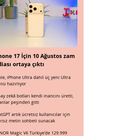
hone 17 İçin 10 Ağustos zam
diası ortaya çıktı
le, iPhone Ultra dahil üç yeni Ultra
nü hazırlıyor
ay zekâ botları kendi inancını üretti,
anlar peşinden gitti
tGPT artık ücretsiz kullanıcılar için
ırsız metin sohbeti sunacak
OR Magic V6 Türkiye’de 129.999