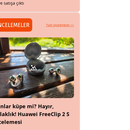
ye satışa çıktı
NCELEMELER
Tüm incelemeler >>
nlar küpe mi? Hayır,
laklık! Huawei FreeClip 2 S
celemesi