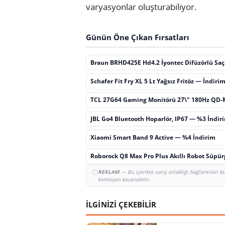
varyasyonlar oluşturabiliyor.
Günün Öne Çıkan Fırsatları
Braun BRHD425E Hd4.2 İyontec Difüzörlü Sa
Schafer Fit Fry XL 5 Lt Yağsız Fritöz — İndiri
TCL 27G64 Gaming Monitörü 27\" 180Hz QD-
JBL Go4 Bluetooth Hoparlör, IP67 — %3 İndir
Xiaomi Smart Band 9 Active — %4 İndirim
Roborock Q8 Max Pro Plus Akıllı Robot Süpü
REKLAM
— Bu içerikte satış ortaklığı bağlantıları 
komisyon kazanabilir.
İLGİNİZİ ÇEKEBİLİR