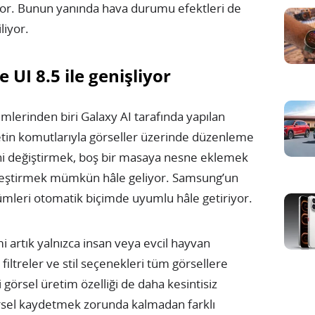
or. Bunun yanında hava durumu efektleri de
liyor.
 UI 8.5 ile genişliyor
mlerinden biri Galaxy AI tarafında yapılan
metin komutlarıyla görseller üzerinde düzenleme
gini değiştirmek, boş bir masaya nesne eklemek
birleştirmek mümkün hâle geliyor. Samsung’un
mleri otomatik biçimde uyumlu hâle getiriyor.
 artık yalnızca insan veya evcil hayvan
ı filtreler ve stil seçenekleri tüm görsellere
 görsel üretim özelliği de daha kesintisiz
görsel kaydetmek zorunda kalmadan farklı