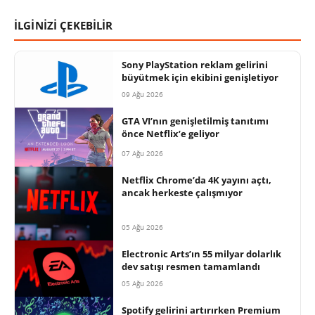
İLGİNİZİ ÇEKEBİLİR
Sony PlayStation reklam gelirini
büyütmek için ekibini genişletiyor
09 Ağu 2026
GTA VI’nın genişletilmiş tanıtımı
önce Netflix’e geliyor
07 Ağu 2026
Netflix Chrome’da 4K yayını açtı,
ancak herkeste çalışmıyor
05 Ağu 2026
Electronic Arts’ın 55 milyar dolarlık
dev satışı resmen tamamlandı
05 Ağu 2026
Spotify gelirini artırırken Premium