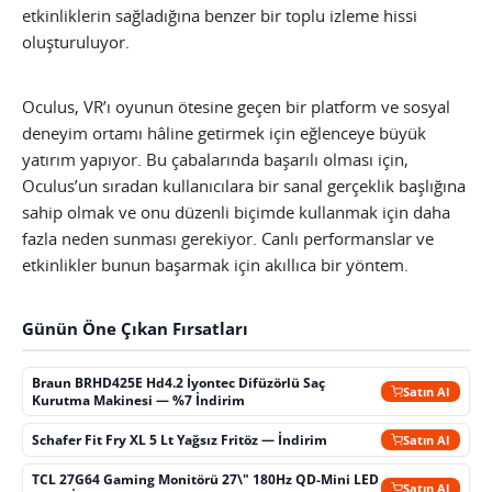
etkinliklerin sağladığına benzer bir toplu izleme hissi
oluşturuluyor.
Oculus, VR’ı oyunun ötesine geçen bir platform ve sosyal
deneyim ortamı hâline getirmek için eğlenceye büyük
yatırım yapıyor. Bu çabalarında başarılı olması için,
Oculus’un sıradan kullanıcılara bir sanal gerçeklik başlığına
sahip olmak ve onu düzenli biçimde kullanmak için daha
fazla neden sunması gerekiyor. Canlı performanslar ve
etkinlikler bunun başarmak için akıllıca bir yöntem.
Günün Öne Çıkan Fırsatları
Braun BRHD425E Hd4.2 İyontec Difüzörlü Saç
Satın Al
Kurutma Makinesi — %7 İndirim
Schafer Fit Fry XL 5 Lt Yağsız Fritöz — İndirim
Satın Al
TCL 27G64 Gaming Monitörü 27\" 180Hz QD-Mini LED
Satın Al