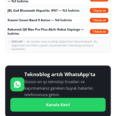
— %3 İndirim
JBL Go4 Bluetooth Hoparlör, IP67 — %3 İndirim
Satın Al
Xiaomi Smart Band 9 Active — %4 İndirim
Satın Al
Roborock Q8 Max Pro Plus Akıllı Robot Süpürge —
Satın Al
İndirim
REKLAM
— Bu içerikte satış ortaklığı bağlantıları bulunmaktadır. Bu
bağlantılar üzerinden yapılan alışverişlerden Teknoblog komisyon
kazanabilir.
Teknoblog artık WhatsApp'ta
Günün en iyi teknoloji fırsatları ve
kaçırmamanız gereken büyük haberler,
telefonunuza gelsin.
Kanala Katıl