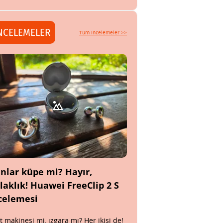
NCELEMELER
Tüm incelemeler >>
nlar küpe mi? Hayır,
laklık! Huawei FreeClip 2 S
celemesi
t makinesi mi, ızgara mı? Her ikisi de!