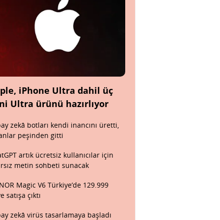
ple, iPhone Ultra dahil üç
ni Ultra ürünü hazırlıyor
ay zekâ botları kendi inancını üretti,
anlar peşinden gitti
tGPT artık ücretsiz kullanıcılar için
ırsız metin sohbeti sunacak
OR Magic V6 Türkiye’de 129.999
ye satışa çıktı
ay zekâ virüs tasarlamaya başladı