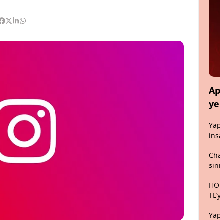
Ap
ye
Yap
ins
Cha
sın
HON
TL’
Yap