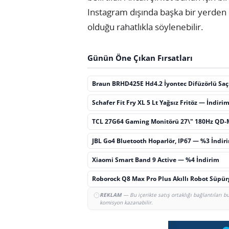
Instagram dışında başka bir yerden 
olduğu rahatlıkla söylenebilir.
Günün Öne Çıkan Fırsatları
Braun BRHD425E Hd4.2 İyontec Difüzörlü Sa
Schafer Fit Fry XL 5 Lt Yağsız Fritöz — İndiri
TCL 27G64 Gaming Monitörü 27\" 180Hz QD-
JBL Go4 Bluetooth Hoparlör, IP67 — %3 İndir
Xiaomi Smart Band 9 Active — %4 İndirim
Roborock Q8 Max Pro Plus Akıllı Robot Süpü
REKLAM
— Bu içerikte satış ortaklığı bağlantıları 
komisyon kazanabilir.