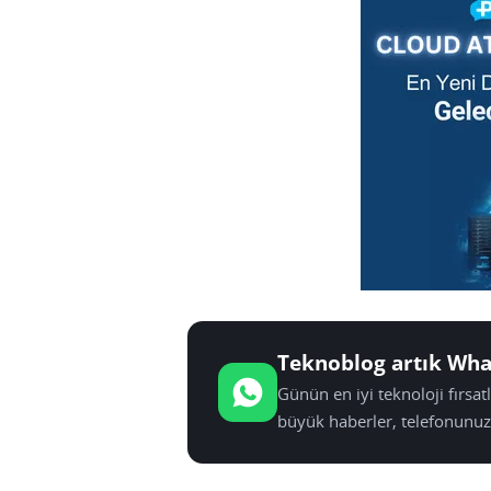
Teknoblog artık Wha
Günün en iyi teknoloji fırsa
büyük haberler, telefonunuz