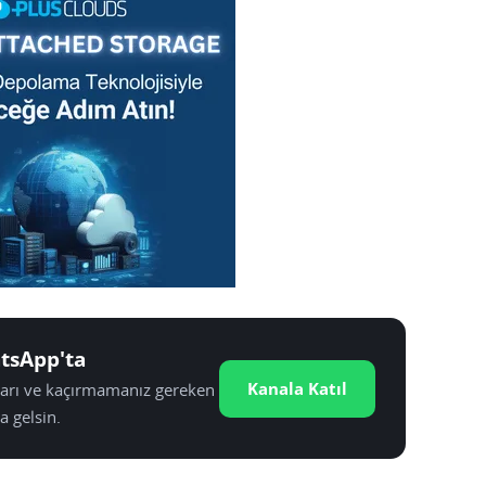
tsApp'ta
Kanala Katıl
tları ve kaçırmamanız gereken
a gelsin.