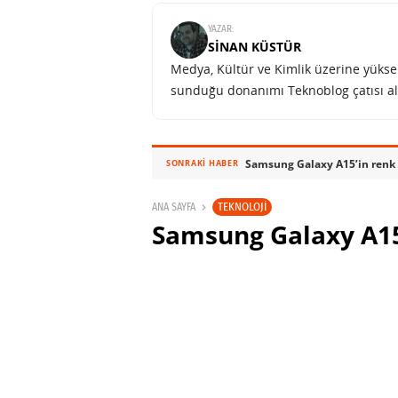
YAZAR:
SINAN KÜSTÜR
Medya, Kültür ve Kimlik üzerine yüksek 
sunduğu donanımı Teknoblog çatısı al
Samsung Galaxy A15’in renk s
SONRAKI HABER
TEKNOLOJI
ANA SAYFA
Samsung Galaxy A15
sızıntıyla doğruland
SINAN KÜSTÜR
6 ARALIK 2023 11:30
PAYLAŞ: