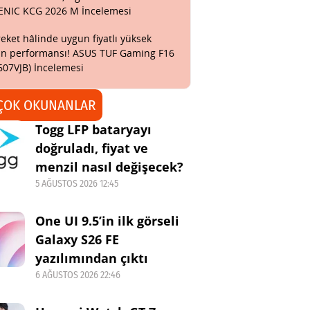
ENIC KCG 2026 M İncelemesi
eket hâlinde uygun fiyatlı yüksek
n performansı! ASUS TUF Gaming F16
607VJB) İncelemesi
ÇOK OKUNANLAR
Togg LFP bataryayı
doğruladı, fiyat ve
menzil nasıl değişecek?
5 AĞUSTOS 2026 12:45
One UI 9.5’in ilk görseli
Galaxy S26 FE
yazılımından çıktı
6 AĞUSTOS 2026 22:46