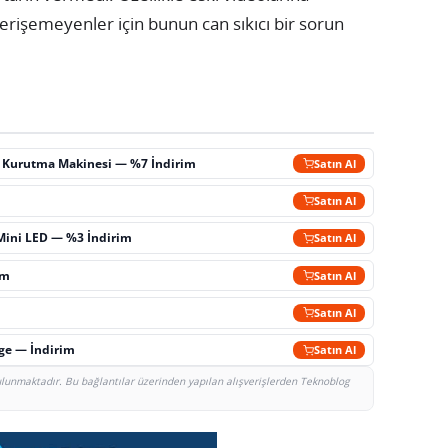
erişemeyenler için bunun can sıkıcı bir sorun
ç Kurutma Makinesi — %7 İndirim
Satın Al
m
Satın Al
Mini LED — %3 İndirim
Satın Al
im
Satın Al
Satın Al
rge — İndirim
Satın Al
bulunmaktadır. Bu bağlantılar üzerinden yapılan alışverişlerden Teknoblog