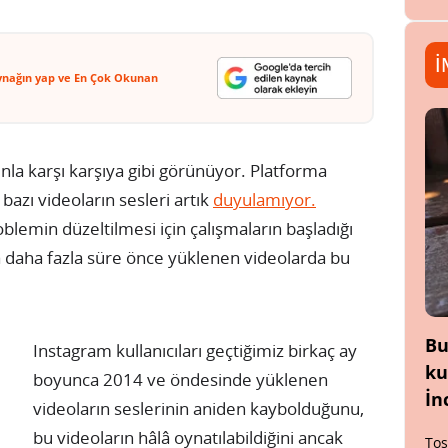
İ
ynağın yap ve En Çok Okunan
runla karşı karşıya gibi görünüyor. Platforma
 bazı videoların sesleri artık
duyulamıyor.
lemin düzeltilmesi için çalışmaların başladığı
eya daha fazla süre önce yüklenen videolarda bu
Bu
Instagram kullanıcıları geçtiğimiz birkaç ay
ku
boyunca 2014 ve öndesinde yüklenen
İn
videoların seslerinin aniden kaybolduğunu,
bu videoların hâlâ oynatılabildiğini ancak
Tos