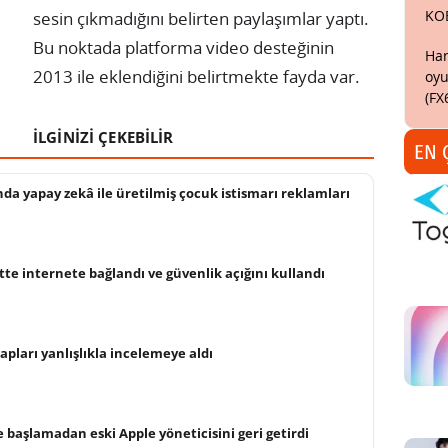
KO
sesin çıkmadığını belirten paylaşımlar yaptı.
Bu noktada platforma video desteğinin
Har
2013 ile eklendiğini belirtmekte fayda var.
oyu
(FX
İLGİNİZİ ÇEKEBİLİR
EN 
da yapay zekâ ile üretilmiş çocuk istismarı reklamları
tte internete bağlandı ve güvenlik açığını kullandı
pları yanlışlıkla incelemeye aldı
 başlamadan eski Apple yöneticisini geri getirdi