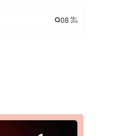
08
Ağu
2026