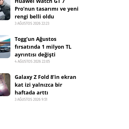
Huawei Watch GT 7
Pro’nun tasarımı ve yeni
rengi belli oldu
3 AĞUSTOS 2026 22:23
Togg’un Ağustos
fırsatında 1 milyon TL
ayrıntısı değişti
4 AĞUSTOS 2026 22:05
Galaxy Z Fold 8’in ekran
kat izi yalnızca bir
haftada arttı
3 AĞUSTOS 2026 9:51