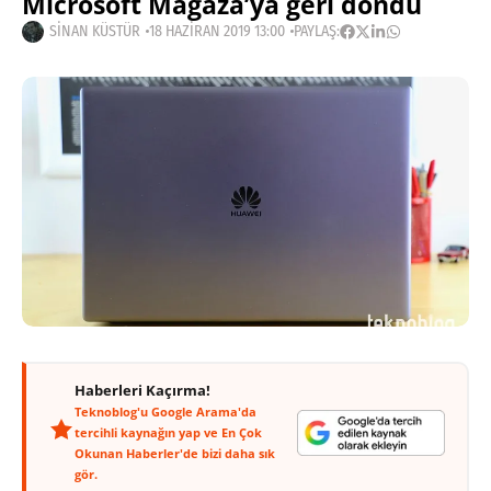
Microsoft Mağaza’ya geri döndü
SINAN KÜSTÜR
18 HAZIRAN 2019 13:00
PAYLAŞ:
Haberleri Kaçırma!
Teknoblog'u Google Arama'da
tercihli kaynağın yap ve En Çok
Okunan Haberler'de bizi daha sık
gör.