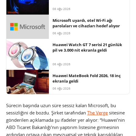
08 Ağu 2026
Microsoft uyardı, otel Wi-Fi ağı
parolaları ve cihazları hedef alıyor
06 Ağu 2026
Huawei Watch GT 7 serisi 21 günlük
pil ve 3.000 nit ekranla geldi
06 Ağu 2026
Huawei MateBook Fold 2026, 18 inç
ekranla geldi
06 Ağu 2026
Sürecin başında uzun süre sessiz kalan Microsoft, bu
sessizliğini de bozdu. Şirket tarafından
The Verge
sitesine
gönderilen açıklamada şu ifadeler yer alıyor: “Huawei’nin
ABD Ticaret Bakanlığı’nın yaptırım listesine girmesinin
ardından ortaya çıkan mevzuatsal ve teknik karışıklıkları