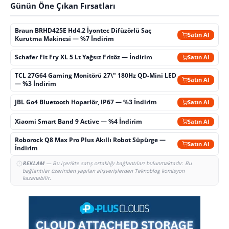
Günün Öne Çıkan Fırsatları
Braun BRHD425E Hd4.2 İyontec Difüzörlü Saç
Satın Al
Kurutma Makinesi — %7 İndirim
Schafer Fit Fry XL 5 Lt Yağsız Fritöz — İndirim
Satın Al
TCL 27G64 Gaming Monitörü 27\" 180Hz QD-Mini LED
Satın Al
— %3 İndirim
JBL Go4 Bluetooth Hoparlör, IP67 — %3 İndirim
Satın Al
Xiaomi Smart Band 9 Active — %4 İndirim
Satın Al
Roborock Q8 Max Pro Plus Akıllı Robot Süpürge —
Satın Al
İndirim
REKLAM
— Bu içerikte satış ortaklığı bağlantıları bulunmaktadır. Bu
bağlantılar üzerinden yapılan alışverişlerden Teknoblog komisyon
kazanabilir.