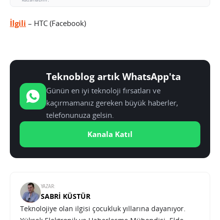
İlgili
– HTC (Facebook)
Teknoblog artık WhatsApp'ta
Günün en iyi teknoloji fırsatları ve
kaçırmamanız gereken büyük haberler,
telefonunuza gelsin.
Kanala Katıl
YAZAR:
SABRI KÜSTÜR
Teknolojiye olan ilgisi çocukluk yıllarına dayanıyor.