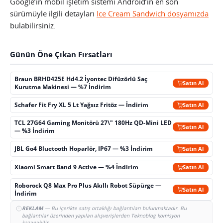
Google’ın mobil işletim sistemi Android’in en son
sürümüyle ilgili detayları
Ice Cream Sandwich dosyamızda
bulabilirsiniz.
Günün Öne Çıkan Fırsatları
Braun BRHD425E Hd4.2 İyontec Difüzörlü Saç
Satın Al
Kurutma Makinesi — %7 İndirim
Schafer Fit Fry XL 5 Lt Yağsız Fritöz — İndirim
Satın Al
TCL 27G64 Gaming Monitörü 27\" 180Hz QD-Mini LED
Satın Al
— %3 İndirim
JBL Go4 Bluetooth Hoparlör, IP67 — %3 İndirim
Satın Al
Xiaomi Smart Band 9 Active — %4 İndirim
Satın Al
Roborock Q8 Max Pro Plus Akıllı Robot Süpürge —
Satın Al
İndirim
REKLAM
— Bu içerikte satış ortaklığı bağlantıları bulunmaktadır. Bu
bağlantılar üzerinden yapılan alışverişlerden Teknoblog komisyon
kazanabilir.