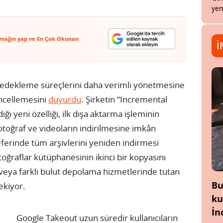
yem
ynağın yap ve En Çok Okunan
İ
ın yedekleme süreçlerini daha verimli yönetmesine
üncellemesini
duyurdu
. Şirketin “Incremental
ğı yeni özelliği, ilk dışa aktarma işleminin
fotoğraf ve videoların indirilmesine imkân
seferinde tüm arşivlerini yeniden indirmesi
ğraflar kütüphanesinin ikinci bir kopyasını
 veya farklı bulut depolama hizmetlerinde tutan
Bu
çekiyor.
ku
İn
Google Takeout uzun süredir kullanıcıların