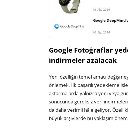
06 Ağu 2026
Google DeepMind’d
06 Ağu 2026
Google Fotoğraflar ye
indirmeler azalacak
Yeni özelliğin temel amacı değişme
önlemek. İlk başarılı yedekleme iş
aktarmalarda yalnızca yeni veya gün
sonucunda gereksiz veri indirmeleri
da daha verimli hâle geliyor. Özelli
büyük arşivlerde bu yaklaşım önemli