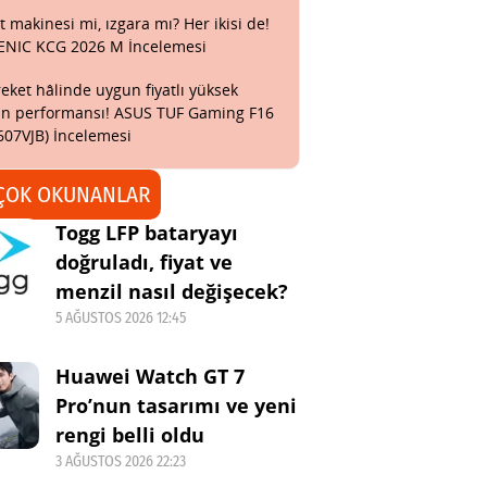
t makinesi mi, ızgara mı? Her ikisi de!
ENIC KCG 2026 M İncelemesi
eket hâlinde uygun fiyatlı yüksek
n performansı! ASUS TUF Gaming F16
607VJB) İncelemesi
ÇOK OKUNANLAR
Togg LFP bataryayı
doğruladı, fiyat ve
menzil nasıl değişecek?
5 AĞUSTOS 2026 12:45
Huawei Watch GT 7
Pro’nun tasarımı ve yeni
rengi belli oldu
3 AĞUSTOS 2026 22:23