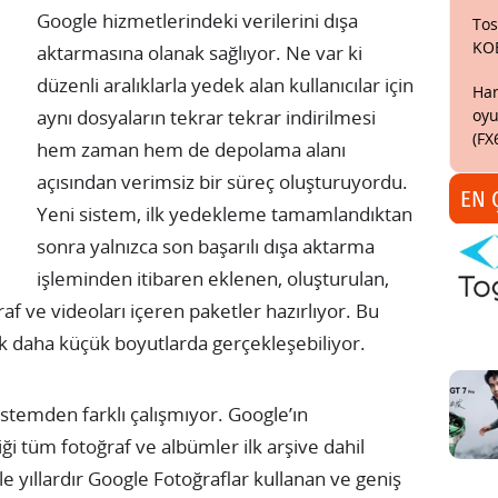
Google hizmetlerindeki verilerini dışa
Tos
KO
aktarmasına olanak sağlıyor. Ne var ki
düzenli aralıklarla yedek alan kullanıcılar için
Har
oyu
aynı dosyaların tekrar tekrar indirilmesi
(FX
hem zaman hem de depolama alanı
açısından verimsiz bir süreç oluşturuyordu.
EN 
Yeni sistem, ilk yedekleme tamamlandıktan
sonra yalnızca son başarılı dışa aktarma
işleminden itibaren eklenen, oluşturulan,
 ve videoları içeren paketler hazırlıyor. Bu
k daha küçük boyutlarda gerçekleşebiliyor.
istemden farklı çalışmıyor. Google’ın
iği tüm fotoğraf ve albümler ilk arşive dahil
yıllardır Google Fotoğraflar kullanan ve geniş