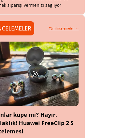
ek siparişi vermenizi sağlıyor
NCELEMELER
Tüm incelemeler >>
nlar küpe mi? Hayır,
laklık! Huawei FreeClip 2 S
celemesi