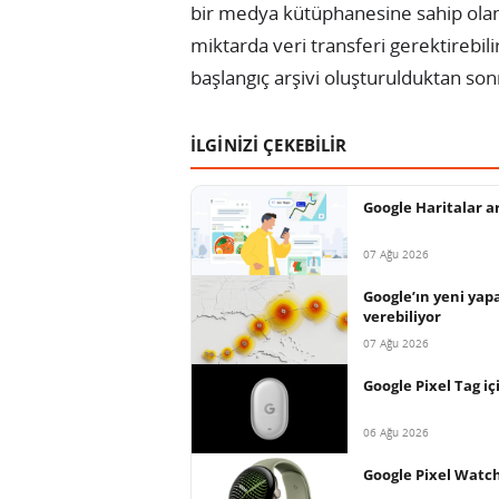
bir medya kütüphanesine sahip olan k
miktarda veri transferi gerektirebilir
başlangıç arşivi oluşturulduktan son
İLGİNİZİ ÇEKEBİLİR
Google Haritalar a
07 Ağu 2026
Google’ın yeni yap
verebiliyor
07 Ağu 2026
Google Pixel Tag içi
06 Ağu 2026
Google Pixel Watch 