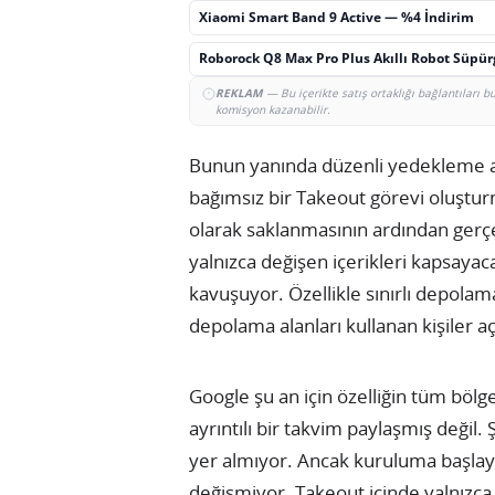
Xiaomi Smart Band 9 Active — %4 İndirim
Roborock Q8 Max Pro Plus Akıllı Robot Süpü
REKLAM
— Bu içerikte satış ortaklığı bağlantıları 
komisyon kazanabilir.
Bunun yanında düzenli yedekleme alış
bağımsız bir Takeout görevi oluşturm
olarak saklanmasının ardından gerçe
yalnızca değişen içerikleri kapsayac
kavuşuyor. Özellikle sınırlı depolam
depolama alanları kullanan kişiler a
Google şu an için özelliğin tüm böl
ayrıntılı bir takvim paylaşmış değil.
yer almıyor. Ancak kuruluma başlayan
değişmiyor. Takeout içinde yalnızca 