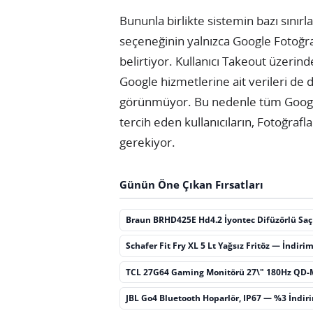
Bununla birlikte sistemin bazı sınır
seçeneğinin yalnızca Google Fotoğrafl
belirtiyor. Kullanıcı Takeout üzerind
Google hizmetlerine ait verileri de 
görünmüyor. Bu nedenle tüm Google 
tercih eden kullanıcıların, Fotoğrafla
gerekiyor.
Günün Öne Çıkan Fırsatları
Braun BRHD425E Hd4.2 İyontec Difüzörlü Sa
Schafer Fit Fry XL 5 Lt Yağsız Fritöz — İndiri
TCL 27G64 Gaming Monitörü 27\" 180Hz QD-
JBL Go4 Bluetooth Hoparlör, IP67 — %3 İndir