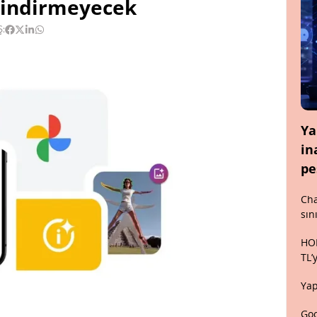
r indirmeyecek
Ş:
Ya
in
pe
Cha
sın
HON
TL’
Yap
Goo