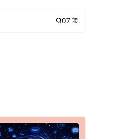
07
Ağu
2026