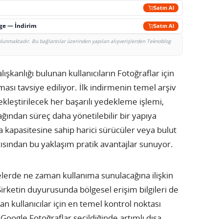
Satın Al
rge — İndirim
Satın Al
bulunmaktadır. Bu bağlantılar üzerinden yapılan alışverişlerden Teknoblog
kanlığı bulunan kullanıcıların Fotoğraflar için
ası tavsiye ediliyor. İlk indirmenin temel arşiv
kleştirilecek her başarılı yedekleme işlemi,
ağından süreç daha yönetilebilir bir yapıya
a kapasitesine sahip harici sürücüler veya bulut
çısından bu yaklaşım pratik avantajlar sunuyor.
gelerde ne zaman kullanıma sunulacağına ilişkin
 Şirketin duyurusunda bölgesel erişim bilgileri de
 kullanıcılar için en temel kontrol noktası
Google Fotoğraflar seçildiğinde artımlı dışa