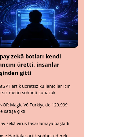
pay zekâ botları kendi
ancını üretti, insanlar
şinden gitti
tGPT artık ücretsiz kullanıcılar için
ırsız metin sohbeti sunacak
OR Magic V6 Türkiye’de 129.999
ye satışa çıktı
ay zekâ virüs tasarlamaya başladı
gle Haritalar artık sohbet ederek