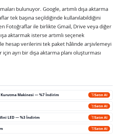
lamaları bulunuyor. Google, artımlı dışa aktarma
ar tek başına seçildiğinde kullanılabildiğini
en Fotoğraflar ile birlikte Gmail, Drive veya diğer
dışa aktarmak isterse artımlı seçenek
hesap verilerini tek paket hâlinde arşivlemeyi
r için ayrı bir dışa aktarma planı oluşturması
ç Kurutma Makinesi — %7 İndirim
Satın Al
m
Satın Al
Mini LED — %3 İndirim
Satın Al
im
Satın Al