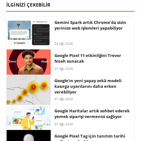
İLGİNİZİ ÇEKEBİLİR
Gemini Spark artık Chrome’da sizin
yerinize web işlemleri yapabiliyor
04 Ağu 2026
Google Pixel 11 etkinliğini Trevor
Noah sunacak
07 Ağu 2026
Google’ın yeni yapay zekâ modeli
kasırga uyarılarını daha erken
verebiliyor
07 Ağu 2026
Google Haritalar artık sohbet ederek
yemek siparişi vermenizi sağlıyor
07 Ağu 2026
Google Pixel Tag için tanıtım tarihi