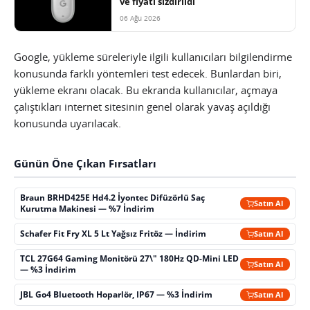
ve fiyatı sızdırıldı
06 Ağu 2026
Google, yükleme süreleriyle ilgili kullanıcıları bilgilendirme
konusunda farklı yöntemleri test edecek. Bunlardan biri,
yükleme ekranı olacak. Bu ekranda kullanıcılar, açmaya
çalıştıkları internet sitesinin genel olarak yavaş açıldığı
konusunda uyarılacak.
Günün Öne Çıkan Fırsatları
Braun BRHD425E Hd4.2 İyontec Difüzörlü Saç
Satın Al
Kurutma Makinesi — %7 İndirim
Schafer Fit Fry XL 5 Lt Yağsız Fritöz — İndirim
Satın Al
TCL 27G64 Gaming Monitörü 27\" 180Hz QD-Mini LED
Satın Al
— %3 İndirim
JBL Go4 Bluetooth Hoparlör, IP67 — %3 İndirim
Satın Al