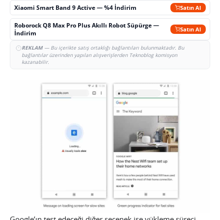
Xiaomi Smart Band 9 Active — %4 İndirim
Satın Al
Roborock Q8 Max Pro Plus Akıllı Robot Süpürge —
Satın Al
İndirim
REKLAM
— Bu içerikte satış ortaklığı bağlantıları bulunmaktadır. Bu
bağlantılar üzerinden yapılan alışverişlerden Teknoblog komisyon
kazanabilir.
Google’ın test edeceği diğer seçenek ise yükleme süreci