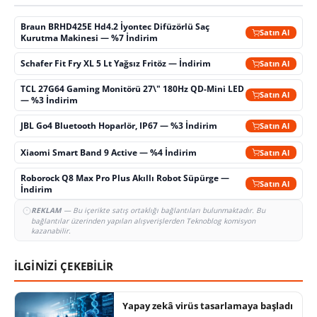
Braun BRHD425E Hd4.2 İyontec Difüzörlü Saç
Satın Al
Kurutma Makinesi — %7 İndirim
Schafer Fit Fry XL 5 Lt Yağsız Fritöz — İndirim
Satın Al
TCL 27G64 Gaming Monitörü 27\" 180Hz QD-Mini LED
Satın Al
— %3 İndirim
JBL Go4 Bluetooth Hoparlör, IP67 — %3 İndirim
Satın Al
Xiaomi Smart Band 9 Active — %4 İndirim
Satın Al
Roborock Q8 Max Pro Plus Akıllı Robot Süpürge —
Satın Al
İndirim
REKLAM
— Bu içerikte satış ortaklığı bağlantıları bulunmaktadır. Bu
bağlantılar üzerinden yapılan alışverişlerden Teknoblog komisyon
kazanabilir.
İLGİNİZİ ÇEKEBİLİR
Yapay zekâ virüs tasarlamaya başladı