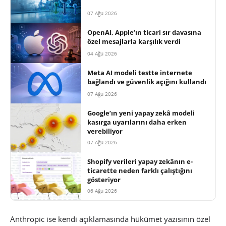
07 Ağu 2026
OpenAI, Apple’ın ticari sır davasına
özel mesajlarla karşılık verdi
04 Ağu 2026
Meta AI modeli testte internete
bağlandı ve güvenlik açığını kullandı
07 Ağu 2026
Google’ın yeni yapay zekâ modeli
kasırga uyarılarını daha erken
verebiliyor
07 Ağu 2026
Shopify verileri yapay zekânın e-
ticarette neden farklı çalıştığını
gösteriyor
06 Ağu 2026
Anthropic ise kendi açıklamasında hükümet yazısının özel