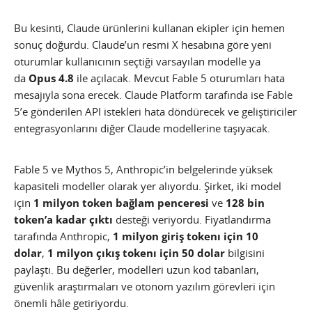
Bu kesinti, Claude ürünlerini kullanan ekipler için hemen
sonuç doğurdu. Claude’un resmi X hesabına göre yeni
oturumlar kullanıcının seçtiği varsayılan modelle ya
da
Opus 4.8
ile açılacak. Mevcut Fable 5 oturumları hata
mesajıyla sona erecek. Claude Platform tarafında ise Fable
5’e gönderilen API istekleri hata döndürecek ve geliştiriciler
entegrasyonlarını diğer Claude modellerine taşıyacak.
Fable 5 ve Mythos 5, Anthropic’in belgelerinde yüksek
kapasiteli modeller olarak yer alıyordu. Şirket, iki model
için
1 milyon token bağlam penceresi
ve
128 bin
token’a kadar çıktı
desteği veriyordu. Fiyatlandırma
tarafında Anthropic,
1 milyon giriş tokenı için 10
dolar
,
1 milyon çıkış tokenı için 50 dolar
bilgisini
paylaştı. Bu değerler, modelleri uzun kod tabanları,
güvenlik araştırmaları ve otonom yazılım görevleri için
önemli hâle getiriyordu.