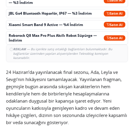
Satın Al
— %3 İndirim
JBL Go4 Bluetooth Hoparlör, IP67 — %3 İndirim
Satın Al
Xiaomi Smart Band 9 Active — %4 İndirim
Satın Al
Roborock Q8 Max Pro Plus Akıllı Robot Süpürge —
Satın Al
İndirim
REKLAM
— Bu içerikte satış ortaklığı bağlantıları bulunmaktadır. Bu
bağlantılar üzerinden yapılan alışverişlerden Teknoblog komisyon
kazanabilir.
24 Haziran’da yayınlanacak final sezonu, Ada, Leyla ve
Sevgi’nin hikâyesini tamamlayacak. Yayınlanan fragman,
geçmişle bugün arasında sıkışan karakterlerin hem
kendileriyle hem de birbirleriyle hesaplaşmalarına
odaklanan duygusal bir kapanışa işaret ediyor. Yeni
oyuncuların katkısıyla genişleyen kadro ve devam eden
hikâye çizgileri, dizinin son sezonunda izleyicilere kapsamlı
bir veda sunacağını gösteriyor.