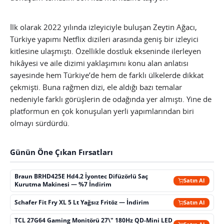
İlk olarak 2022 yılında izleyiciyle buluşan Zeytin Ağacı,
Türkiye yapımı Netflix dizileri arasında geniş bir izleyici
kitlesine ulaşmıştı. Özellikle dostluk ekseninde ilerleyen
hikâyesi ve aile dizimi yaklaşımını konu alan anlatısı
sayesinde hem Türkiye’de hem de farklı ülkelerde dikkat
çekmişti. Buna rağmen dizi, ele aldığı bazı temalar
nedeniyle farklı görüşlerin de odağında yer almıştı. Yine de
platformun en çok konuşulan yerli yapımlarından biri
olmayı sürdürdü.
Günün Öne Çıkan Fırsatları
Braun BRHD425E Hd4.2 İyontec Difüzörlü Saç
Satın Al
Kurutma Makinesi — %7 İndirim
Schafer Fit Fry XL 5 Lt Yağsız Fritöz — İndirim
Satın Al
TCL 27G64 Gaming Monitörü 27\" 180Hz QD-Mini LED