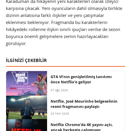
Karaduman da hikâyenin yeni karakterleri olarak izleyici
karşısına çıkacak. Yeni oyuncuların dahil olmasıyla birlikte
dizinin anlatısına farklı ilişkiler ve yeni çatışmalar
eklenmesi bekleniyor. Fragmanda bu karakterlerin
hikâyedeki rollerine ilişkin sınırlı ipuçları verilse de sezon
boyunca önemli gelişmelere zemin hazırlayacakları
görülüyor.
İLGİNİZİ ÇEKEBİLİR
GTA VI’nın genişletilmiş tanıtımı
önce Netflix’e geliyor
07 Ağu 2026
Netflix, José Mourinho belgeselinin
resmi fragmanını paylaştı
29 Tem 2026
Netflix Chrome’da 4K yayını açtı,
ancak herkeste çalışmıyor