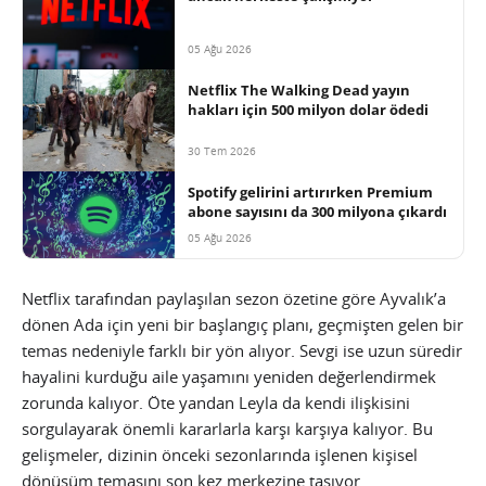
05 Ağu 2026
Netflix The Walking Dead yayın
hakları için 500 milyon dolar ödedi
30 Tem 2026
Spotify gelirini artırırken Premium
abone sayısını da 300 milyona çıkardı
05 Ağu 2026
Netflix tarafından paylaşılan sezon özetine göre Ayvalık’a
dönen Ada için yeni bir başlangıç planı, geçmişten gelen bir
temas nedeniyle farklı bir yön alıyor. Sevgi ise uzun süredir
hayalini kurduğu aile yaşamını yeniden değerlendirmek
zorunda kalıyor. Öte yandan Leyla da kendi ilişkisini
sorgulayarak önemli kararlarla karşı karşıya kalıyor. Bu
gelişmeler, dizinin önceki sezonlarında işlenen kişisel
dönüşüm temasını son kez merkezine taşıyor.