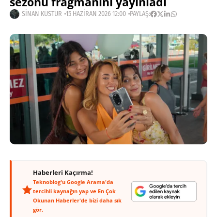
sezonu fragmanını yayınladı
SINAN KÜSTÜR
15 HAZIRAN 2026 12:00
PAYLAŞ:
Haberleri Kaçırma!
Teknoblog'u Google Arama'da
tercihli kaynağın yap ve En Çok
Okunan Haberler'de bizi daha sık
gör.