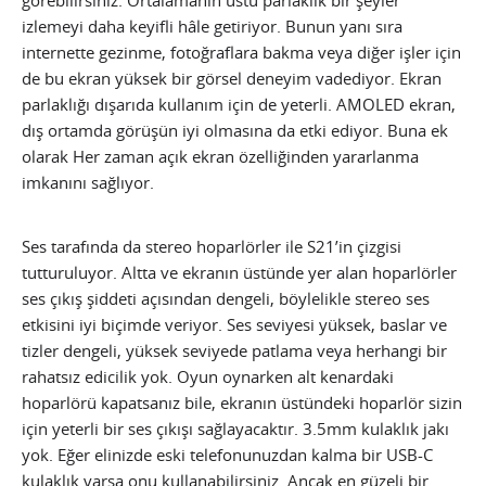
görebilirsiniz. Ortalamanın üstü parlaklık bir şeyler
izlemeyi daha keyifli hâle getiriyor. Bunun yanı sıra
internette gezinme, fotoğraflara bakma veya diğer işler için
de bu ekran yüksek bir görsel deneyim vadediyor. Ekran
parlaklığı dışarıda kullanım için de yeterli. AMOLED ekran,
dış ortamda görüşün iyi olmasına da etki ediyor. Buna ek
olarak Her zaman açık ekran özelliğinden yararlanma
imkanını sağlıyor.
Ses tarafında da stereo hoparlörler ile S21’in çizgisi
tutturuluyor. Altta ve ekranın üstünde yer alan hoparlörler
ses çıkış şiddeti açısından dengeli, böylelikle stereo ses
etkisini iyi biçimde veriyor. Ses seviyesi yüksek, baslar ve
tizler dengeli, yüksek seviyede patlama veya herhangi bir
rahatsız edicilik yok. Oyun oynarken alt kenardaki
hoparlörü kapatsanız bile, ekranın üstündeki hoparlör sizin
için yeterli bir ses çıkışı sağlayacaktır. 3.5mm kulaklık jakı
yok. Eğer elinizde eski telefonunuzdan kalma bir USB-C
kulaklık varsa onu kullanabilirsiniz. Ancak en güzeli bir