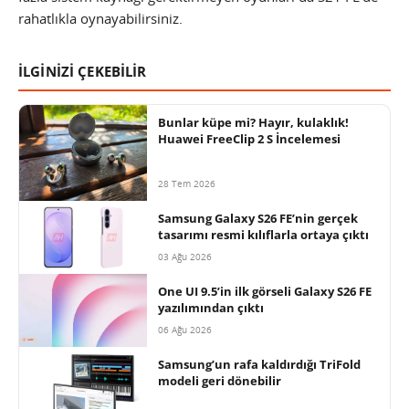
rahatlıkla oynayabilirsiniz.
İLGİNİZİ ÇEKEBİLİR
Bunlar küpe mi? Hayır, kulaklık!
Huawei FreeClip 2 S İncelemesi
28 Tem 2026
Samsung Galaxy S26 FE’nin gerçek
tasarımı resmi kılıflarla ortaya çıktı
03 Ağu 2026
One UI 9.5’in ilk görseli Galaxy S26 FE
yazılımından çıktı
06 Ağu 2026
Samsung’un rafa kaldırdığı TriFold
modeli geri dönebilir