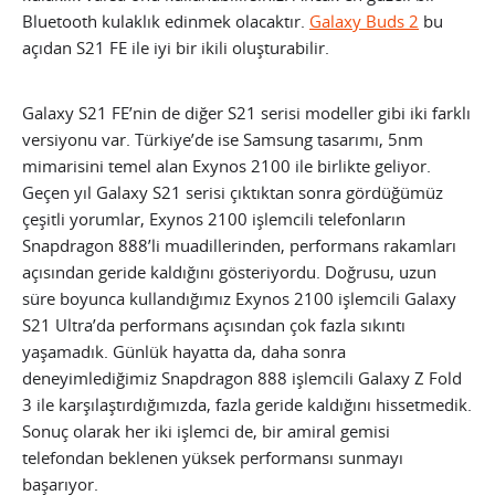
Bluetooth kulaklık edinmek olacaktır.
Galaxy Buds 2
bu
açıdan S21 FE ile iyi bir ikili oluşturabilir.
Galaxy S21 FE’nin de diğer S21 serisi modeller gibi iki farklı
versiyonu var. Türkiye’de ise Samsung tasarımı, 5nm
mimarisini temel alan Exynos 2100 ile birlikte geliyor.
Geçen yıl Galaxy S21 serisi çıktıktan sonra gördüğümüz
çeşitli yorumlar, Exynos 2100 işlemcili telefonların
Snapdragon 888’li muadillerinden, performans rakamları
açısından geride kaldığını gösteriyordu. Doğrusu, uzun
süre boyunca kullandığımız Exynos 2100 işlemcili Galaxy
S21 Ultra’da performans açısından çok fazla sıkıntı
yaşamadık. Günlük hayatta da, daha sonra
deneyimlediğimiz Snapdragon 888 işlemcili Galaxy Z Fold
3 ile karşılaştırdığımızda, fazla geride kaldığını hissetmedik.
Sonuç olarak her iki işlemci de, bir amiral gemisi
telefondan beklenen yüksek performansı sunmayı
başarıyor.