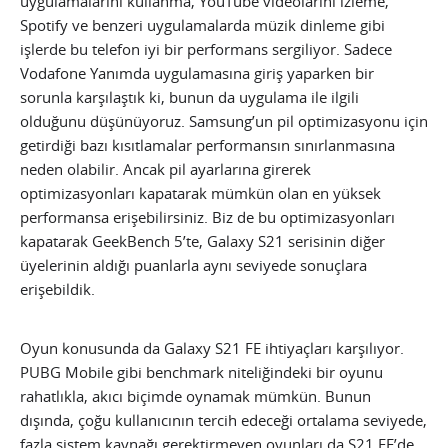
uygulamalarını kullanma, YouTube videolarını izleme,
Spotify ve benzeri uygulamalarda müzik dinleme gibi
işlerde bu telefon iyi bir performans sergiliyor. Sadece
Vodafone Yanımda uygulamasına giriş yaparken bir
sorunla karşılaştık ki, bunun da uygulama ile ilgili
olduğunu düşünüyoruz. Samsung’un pil optimizasyonu için
getirdiği bazı kısıtlamalar performansın sınırlanmasına
neden olabilir. Ancak pil ayarlarına girerek
optimizasyonları kapatarak mümkün olan en yüksek
performansa erişebilirsiniz. Biz de bu optimizasyonları
kapatarak GeekBench 5’te, Galaxy S21 serisinin diğer
üyelerinin aldığı puanlarla aynı seviyede sonuçlara
erişebildik.
Oyun konusunda da Galaxy S21 FE ihtiyaçları karşılıyor.
PUBG Mobile gibi benchmark niteliğindeki bir oyunu
rahatlıkla, akıcı biçimde oynamak mümkün. Bunun
dışında, çoğu kullanıcının tercih edeceği ortalama seviyede,
fazla sistem kaynağı gerektirmeyen oyunları da S21 FE’de