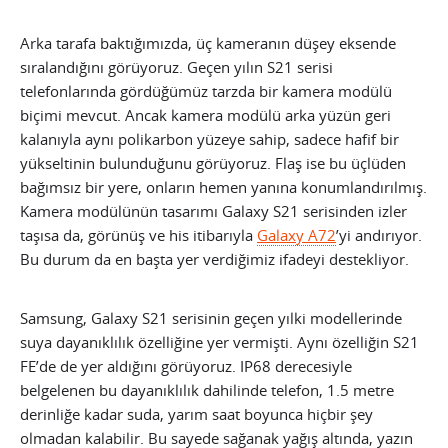
Arka tarafa baktığımızda, üç kameranın düşey eksende
sıralandığını görüyoruz. Geçen yılın S21 serisi
telefonlarında gördüğümüz tarzda bir kamera modülü
biçimi mevcut. Ancak kamera modülü arka yüzün geri
kalanıyla aynı polikarbon yüzeye sahip, sadece hafif bir
yükseltinin bulunduğunu görüyoruz. Flaş ise bu üçlüden
bağımsız bir yere, onların hemen yanına konumlandırılmış.
Kamera modülünün tasarımı Galaxy S21 serisinden izler
taşısa da, görünüş ve his itibarıyla
Galaxy A72
’yi andırıyor.
Bu durum da en başta yer verdiğimiz ifadeyi destekliyor.
Samsung, Galaxy S21 serisinin geçen yılki modellerinde
suya dayanıklılık özelliğine yer vermişti. Aynı özelliğin S21
FE’de de yer aldığını görüyoruz. IP68 derecesiyle
belgelenen bu dayanıklılık dahilinde telefon, 1.5 metre
derinliğe kadar suda, yarım saat boyunca hiçbir şey
olmadan kalabilir. Bu sayede sağanak yağış altında, yazın