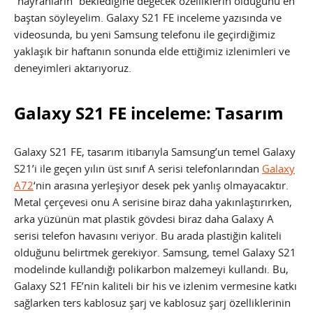
“hayranların” beklediğine değecek özelliklerin olduğunu en
baştan söyleyelim. Galaxy S21 FE inceleme yazısında ve
videosunda, bu yeni Samsung telefonu ile geçirdiğimiz
yaklaşık bir haftanın sonunda elde ettiğimiz izlenimleri ve
deneyimleri aktarıyoruz.
Galaxy S21 FE inceleme: Tasarım
Galaxy S21 FE, tasarım itibarıyla Samsung’un temel Galaxy
S21’i ile geçen yılın üst sınıf A serisi telefonlarından
Galaxy
A72
‘nin arasına yerleşiyor desek pek yanlış olmayacaktır.
Metal çerçevesi onu A serisine biraz daha yakınlaştırırken,
arka yüzünün mat plastik gövdesi biraz daha Galaxy A
serisi telefon havasını veriyor. Bu arada plastiğin kaliteli
olduğunu belirtmek gerekiyor. Samsung, temel Galaxy S21
modelinde kullandığı polikarbon malzemeyi kullandı. Bu,
Galaxy S21 FE’nin kaliteli bir his ve izlenim vermesine katkı
sağlarken ters kablosuz şarj ve kablosuz şarj özelliklerinin