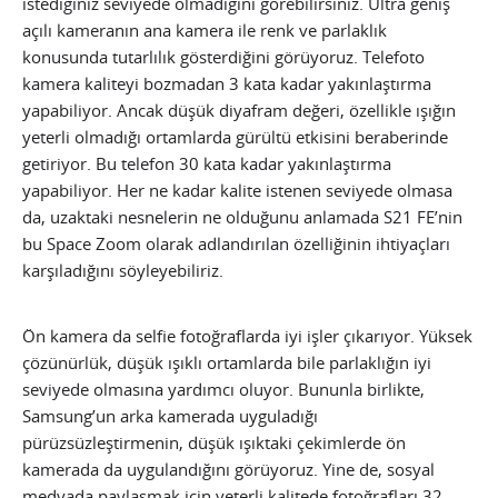
istediğiniz seviyede olmadığını görebilirsiniz. Ultra geniş
açılı kameranın ana kamera ile renk ve parlaklık
konusunda tutarlılık gösterdiğini görüyoruz. Telefoto
kamera kaliteyi bozmadan 3 kata kadar yakınlaştırma
yapabiliyor. Ancak düşük diyafram değeri, özellikle ışığın
yeterli olmadığı ortamlarda gürültü etkisini beraberinde
getiriyor. Bu telefon 30 kata kadar yakınlaştırma
yapabiliyor. Her ne kadar kalite istenen seviyede olmasa
da, uzaktaki nesnelerin ne olduğunu anlamada S21 FE’nin
bu Space Zoom olarak adlandırılan özelliğinin ihtiyaçları
karşıladığını söyleyebiliriz.
Ön kamera da selfie fotoğraflarda iyi işler çıkarıyor. Yüksek
çözünürlük, düşük ışıklı ortamlarda bile parlaklığın iyi
seviyede olmasına yardımcı oluyor. Bununla birlikte,
Samsung’un arka kamerada uyguladığı
pürüzsüzleştirmenin, düşük ışıktaki çekimlerde ön
kamerada da uygulandığını görüyoruz. Yine de, sosyal
medyada paylaşmak için yeterli kalitede fotoğrafları 32