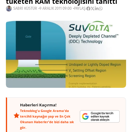
tüketen RAM teknolojisini tanıttı
SABRI KÜSTÜR
9 ARALIK 2011 09:00
PAYLAŞ:
Haberleri Kaçırma!
Teknoblog'u Google Arama'da
tercihli kaynağın yap ve En Çok
Okunan Haberler'de bizi daha sık
gör.