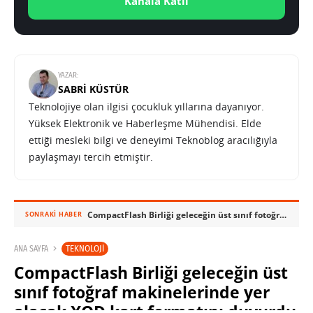
Kanala Katıl
YAZAR:
SABRI KÜSTÜR
Teknolojiye olan ilgisi çocukluk yıllarına dayanıyor.
Yüksek Elektronik ve Haberleşme Mühendisi. Elde
ettiği mesleki bilgi ve deneyimi Teknoblog aracılığıyla
paylaşmayı tercih etmiştir.
CompactFlash Birliği geleceğin üst sınıf fotoğraf makinelerinde yer alacak XQD kart formatını duyurdu
SONRAKI HABER
TEKNOLOJI
ANA SAYFA
CompactFlash Birliği geleceğin üst
sınıf fotoğraf makinelerinde yer
alacak XQD kart formatını duyurdu