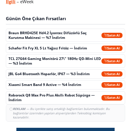
İlgili
– eWeek
Günün Öne Çıkan Fırsatları
Braun BRHD425E Hd4.2 İyontec Difüzörlü Saç
Satın Al
Kurutma Makinesi — %7 İndirim
Schafer Fit Fry XL 5 Lt Yağsız Fritöz — İndirim
Satın Al
TCL 27G64 Gaming Monitörü 27\" 180Hz QD-Mini LED
Satın Al
— %3 İndirim
JBL Go4 Bluetooth Hoparlör, IP67 — %3 İndirim
Satın Al
Xiaomi Smart Band 9 Active — %4 İndirim
Satın Al
Roborock Q8 Max Pro Plus Akıllı Robot Süpürge —
Satın Al
İndirim
REKLAM
— Bu içerikte satış ortaklığı bağlantıları bulunmaktadır. Bu
bağlantılar üzerinden yapılan alışverişlerden Teknoblog komisyon
kazanabilir.