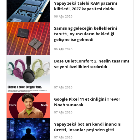
Yapay zekâ talebi RAM pazarını
kilitledi, 2027 kapasitesi doldu
06 Ağu 2026
Samsung geleceğin belleklerini
tanıttı, oyuncuların beklediği
gelişme ise gelmedi
06 Ağu 2026
Bose QuietComfort 2. neslin tasarımı
ve yeni özellikleri sızdırıldı
07 Ağu 2026
Google Pixel 11 etkinliğini Trevor
Noah sunacak
07 Ağu 2026
Yapay zekâ botları kendi inancını
üretti, insanlar peşinden gitti
07 Ağu 2026