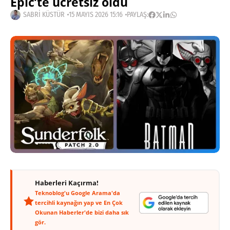
Epic’te ücretsiz oldu
SABRI KÜSTÜR
15 MAYIS 2026 15:16
PAYLAŞ:
Haberleri Kaçırma!
Teknoblog'u Google Arama'da
tercihli kaynağın yap ve En Çok
Okunan Haberler'de bizi daha sık
gör.