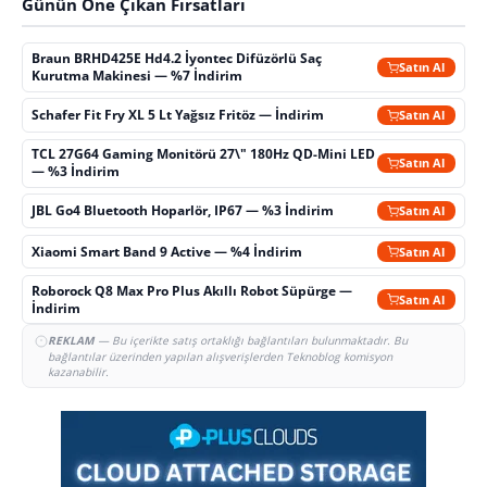
Günün Öne Çıkan Fırsatları
Braun BRHD425E Hd4.2 İyontec Difüzörlü Saç
Satın Al
Kurutma Makinesi — %7 İndirim
Schafer Fit Fry XL 5 Lt Yağsız Fritöz — İndirim
Satın Al
TCL 27G64 Gaming Monitörü 27\" 180Hz QD-Mini LED
Satın Al
— %3 İndirim
JBL Go4 Bluetooth Hoparlör, IP67 — %3 İndirim
Satın Al
Xiaomi Smart Band 9 Active — %4 İndirim
Satın Al
Roborock Q8 Max Pro Plus Akıllı Robot Süpürge —
Satın Al
İndirim
REKLAM
— Bu içerikte satış ortaklığı bağlantıları bulunmaktadır. Bu
bağlantılar üzerinden yapılan alışverişlerden Teknoblog komisyon
kazanabilir.