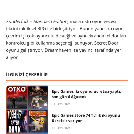
Sunderfolk – Standard Edition
, masa üstü oyun gecesi
fikrini taktiksel RPG ile birleştiriyor. Bunun yanı sıra oyun,
çevrim içi çok oyunculu desteği ve aynı ekranda telefonları
kontrolcü gibi kullanma seçeneği sunuyor. Secret Door
oyunu geliştiriyor, Dreamhaven ise yayıncı tarafında yer
alıyor.
İLGİNİZİ ÇEKEBİLİR
Epic Games iki oyunu ücretsiz yaptı,
son gün 6 Ağustos
31 Tem 2026
Epic Games Store 74 TL’lik iki oyunu
ücretsiz veriyor
17 Tem 2026