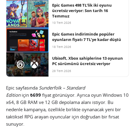
Epic Games 498 TL’lik iki oyunu
ücretsiz veriyor: Son tarih 16
Temmuz
10 Tem 2026
Epic Games indiriminde popüler
oyunların fiyatı 7 TL’ye kadar düştü
18 Tem 2026
Ubisoft, Xbox sahiplerine 13 oyunun
PC sürümünü ücretsiz veriyor
28 Tem 2026
Epic sayfasında
Sunderfolk – Standard
Edition
için
₺699
fiyat görünüyor. Ayrıca oyun Windows 10
x64, 8 GB RAM ve 12 GB depolama alanı istiyor. Bu
nedenle kampanya, özellikle birlikte oynanacak yeni bir
taktiksel RPG arayan oyuncular için doğrudan bir fırsat
sunuyor.