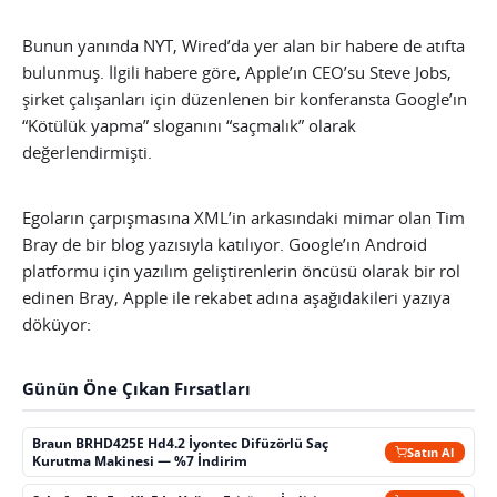
Bunun yanında NYT, Wired’da yer alan bir habere de atıfta
bulunmuş. İlgili habere göre, Apple’ın CEO’su Steve Jobs,
şirket çalışanları için düzenlenen bir konferansta Google’ın
“Kötülük yapma” sloganını “saçmalık” olarak
değerlendirmişti.
Egoların çarpışmasına XML’in arkasındaki mimar olan Tim
Bray de bir blog yazısıyla katılıyor. Google’ın Android
platformu için yazılım geliştirenlerin öncüsü olarak bir rol
edinen Bray, Apple ile rekabet adına aşağıdakileri yazıya
döküyor:
Günün Öne Çıkan Fırsatları
Braun BRHD425E Hd4.2 İyontec Difüzörlü Saç
Satın Al
Kurutma Makinesi — %7 İndirim