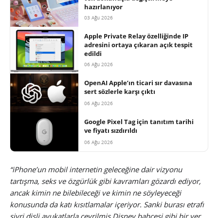
hazırlanıyor
03 Ağu 2026
Apple Private Relay özelliğinde IP
adresini ortaya çıkaran açık tespit
edildi
06 Ağu 2026
OpenAI Apple’ın ticari sır davasına
sert sözlerle karşı çıktı
06 Ağu 2026
Google Pixel Tag için tanıtım tarihi
ve fiyatı sızdırıldı
06 Ağu 2026
“iPhone’un mobil internetin geleceğine dair vizyonu
tartışma, seks ve özgürlük gibi kavramları gözardı ediyor,
ancak kimin ne bilebileceği ve kimin ne söyleyeceği
konusunda da katı kısıtlamalar içeriyor. Sanki burası etrafı
sivri dişli avukatlarla çevrilmiş Disney bahçesi gibi bir yer.