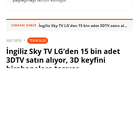
İngiliz Sky TV LG’den 15 bin adet 3DTV satın alıyor, 3D keyfini birahanelere taşıyor
SONRAKI HABER
TEKNOLOJI
ANA SAYFA
İngiliz Sky TV LG’den 15 bin adet
3DTV satın alıyor, 3D keyfini
birahanelere taşıyor
SABRI KÜSTÜR
16 MART 2010 15:21
PAYLAŞ:
Haberleri Kaçırma!
Teknoblog'u Google Arama'da
tercihli kaynağın yap ve En Çok
Okunan Haberler'de bizi daha sık
gör.