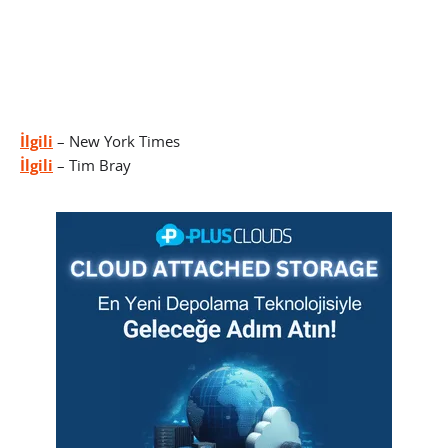
İlgili
– New York Times
İlgili
– Tim Bray