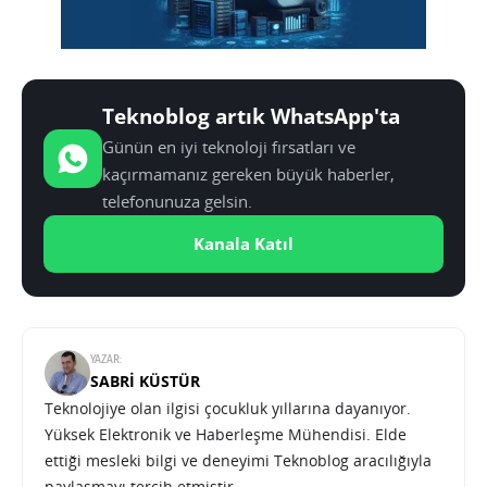
Teknoblog artık WhatsApp'ta
Günün en iyi teknoloji fırsatları ve
kaçırmamanız gereken büyük haberler,
telefonunuza gelsin.
Kanala Katıl
YAZAR:
SABRI KÜSTÜR
Teknolojiye olan ilgisi çocukluk yıllarına dayanıyor.
Yüksek Elektronik ve Haberleşme Mühendisi. Elde
ettiği mesleki bilgi ve deneyimi Teknoblog aracılığıyla
paylaşmayı tercih etmiştir.