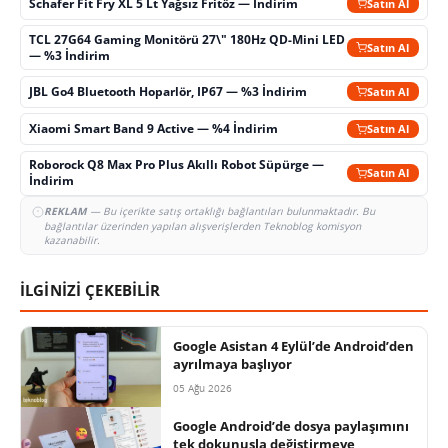
Schafer Fit Fry XL 5 Lt Yağsız Fritöz — İndirim
Satın Al
TCL 27G64 Gaming Monitörü 27\" 180Hz QD-Mini LED
Satın Al
— %3 İndirim
JBL Go4 Bluetooth Hoparlör, IP67 — %3 İndirim
Satın Al
Xiaomi Smart Band 9 Active — %4 İndirim
Satın Al
Roborock Q8 Max Pro Plus Akıllı Robot Süpürge —
Satın Al
İndirim
REKLAM
— Bu içerikte satış ortaklığı bağlantıları bulunmaktadır. Bu
bağlantılar üzerinden yapılan alışverişlerden Teknoblog komisyon
kazanabilir.
İLGİNİZİ ÇEKEBİLİR
Google Asistan 4 Eylül’de Android’den
ayrılmaya başlıyor
05 Ağu 2026
Google Android’de dosya paylaşımını
tek dokunuşla değiştirmeye