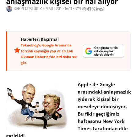
anlaşmazlık kişisel bir hâl alıyor
SABRI KÜSTÜR
16 MART 2010 16:11
PAYLAŞ:
Haberleri Kaçırma!
Teknoblog'u Google Arama'da
tercihli kaynağın yap ve En Çok
Okunan Haberler'de bizi daha sık
gör.
Apple ile Google
arasındaki anlaşmazlık
giderek kişisel bir
meseleye dönüşüyor.
Bu fikir geçtiğimiz
haftasonu New York
Times tarafından dile
getirildi.