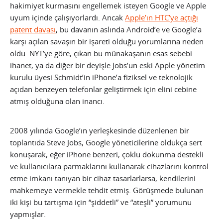
hakimiyet kurmasını engellemek isteyen Google ve Apple
uyum içinde çalışıyorlardı. Ancak
Apple’ın HTC’ye açtığı
patent davası
, bu davanın aslında Android’e ve Google’a
karşı açılan savaşın bir işareti olduğu yorumlarına neden
oldu. NYT’ye göre, çıkan bu münakaşanın esas sebebi
ihanet, ya da diğer bir deyişle Jobs’un eski Apple yönetim
kurulu üyesi Schmidt’in iPhone’a fiziksel ve teknolojik
açıdan benzeyen telefonlar geliştirmek için elini cebine
atmış olduğuna olan inancı.
2008 yılında Google’ın yerleşkesinde düzenlenen bir
toplantıda Steve Jobs, Google yöneticilerine oldukça sert
konuşarak, eğer iPhone benzeri, çoklu dokunma destekli
ve kullanıcılara parmaklarını kullanarak cihazlarını kontrol
etme imkanı tanıyan bir cihaz tasarlarlarsa, kendilerini
mahkemeye vermekle tehdit etmiş. Görüşmede bulunan
iki kişi bu tartışma için “şiddetli” ve “ateşli” yorumunu
yapmışlar.