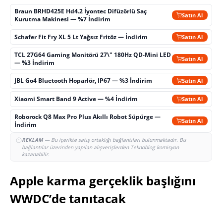
Braun BRHD425E Hd4.2 İyontec Difüzörlü Saç
Satın Al
Kurutma Makinesi — %7 İndirim
Schafer Fit Fry XL 5 Lt Yağsız Fritöz — İndirim
Satın Al
TCL 27G64 Gaming Monitörü 27\" 180Hz QD-Mini LED
Satın Al
— %3 İndirim
JBL Go4 Bluetooth Hoparlör, IP67 — %3 İndirim
Satın Al
Xiaomi Smart Band 9 Active — %4 İndirim
Satın Al
Roborock Q8 Max Pro Plus Akıllı Robot Süpürge —
Satın Al
İndirim
REKLAM
— Bu içerikte satış ortaklığı bağlantıları bulunmaktadır. Bu
bağlantılar üzerinden yapılan alışverişlerden Teknoblog komisyon
kazanabilir.
Apple karma gerçeklik başlığını
WWDC’de tanıtacak