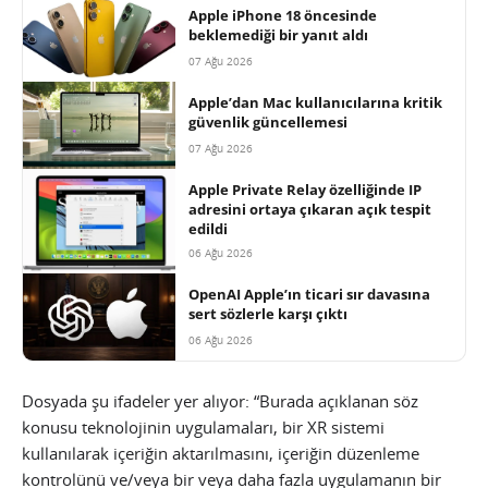
Apple iPhone 18 öncesinde
beklemediği bir yanıt aldı
07 Ağu 2026
Apple’dan Mac kullanıcılarına kritik
güvenlik güncellemesi
07 Ağu 2026
Apple Private Relay özelliğinde IP
adresini ortaya çıkaran açık tespit
edildi
06 Ağu 2026
OpenAI Apple’ın ticari sır davasına
sert sözlerle karşı çıktı
06 Ağu 2026
Dosyada şu ifadeler yer alıyor: “Burada açıklanan söz
konusu teknolojinin uygulamaları, bir XR sistemi
kullanılarak içeriğin aktarılmasını, içeriğin düzenleme
kontrolünü ve/veya bir veya daha fazla uygulamanın bir