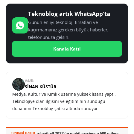
Teknoblog artık WhatsApp'ta
Günün en iyi teknoloji fırsatları ve
kaçırmamanız gereken büyük haberler,
telefonunuza gelsin.
Kanala Katıl
YAZAR:
SINAN KÜSTÜR
Medya, Kültür ve Kimlik üzerine yüksek lisans yaptı.
Teknolojiye olan ilgisini ve eğitiminin sunduğu
donanımı Teknoblog çatısı altında sunuyor.
eFootball 2023’ün mobil versiyonu 600 milyon indirme sayısını geçti
SONRAKI HABER