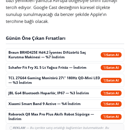
bazı yenilikleri yalnızca Avrupa bölgesiyle sınırlı tutmayı
tercih ediyor. Google Cast desteğinin küresel ölçekte
sunulup sunulmayacağı da benzer şekilde Apple’ın
tercihine bağlı olacak.
Günün Öne Çıkan Fırsatları
Braun BRHD425E Hd4.2 İyontec Difüzörlü Saç
Satın Al
Kurutma Makinesi — %7 İndirim
Schafer Fit Fry XL 5 Lt Yağsız Fritöz — İndirim
Satın Al
TCL 27G64 Gaming Monitörü 27\" 180Hz QD-Mini LED
Satın Al
— %3 İndirim
JBL Go4 Bluetooth Hoparlör, IP67 — %3 İndirim
Satın Al
Xiaomi Smart Band 9 Active — %4 İndirim
Satın Al
Roborock Q8 Max Pro Plus Akıllı Robot Süpürge —
Satın Al
İndirim
REKLAM
— Bu içerikte satış ortaklığı bağlantıları bulunmaktadır. Bu