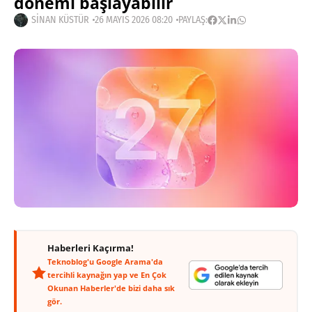
dönemi başlayabilir
SINAN KÜSTÜR
26 MAYIS 2026 08:20
PAYLAŞ:
Haberleri Kaçırma!
Teknoblog'u Google Arama'da
tercihli kaynağın yap ve En Çok
Okunan Haberler'de bizi daha sık
gör.