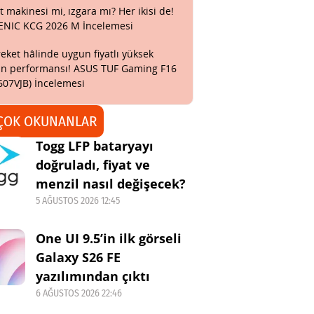
t makinesi mi, ızgara mı? Her ikisi de!
ENIC KCG 2026 M İncelemesi
eket hâlinde uygun fiyatlı yüksek
n performansı! ASUS TUF Gaming F16
607VJB) İncelemesi
ÇOK OKUNANLAR
Togg LFP bataryayı
doğruladı, fiyat ve
menzil nasıl değişecek?
5 AĞUSTOS 2026 12:45
One UI 9.5’in ilk görseli
Galaxy S26 FE
yazılımından çıktı
6 AĞUSTOS 2026 22:46