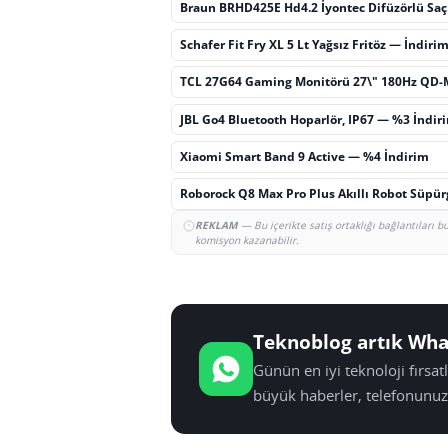
Braun BRHD425E Hd4.2 İyontec Difüzörlü Sa
Schafer Fit Fry XL 5 Lt Yağsız Fritöz — İndiri
TCL 27G64 Gaming Monitörü 27\" 180Hz QD-
JBL Go4 Bluetooth Hoparlör, IP67 — %3 İndir
Xiaomi Smart Band 9 Active — %4 İndirim
Roborock Q8 Max Pro Plus Akıllı Robot Süpü
REKLAM
— Bu içerikte satış ortaklığı bağlantıları 
komisyon kazanabilir.
Teknoblog artık Wha
Günün en iyi teknoloji fırsa
büyük haberler, telefonunuz