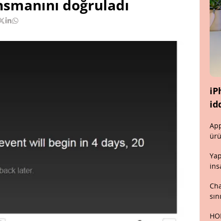
nsmanını doğruladı
iP
id
App
ürü
Yap
ins
Cha
sın
HON