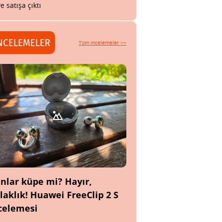
ye satışa çıktı
NCELEMELER
Tüm incelemeler >>
nlar küpe mi? Hayır,
laklık! Huawei FreeClip 2 S
celemesi