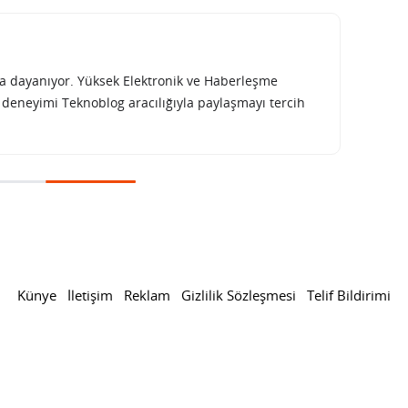
rına dayanıyor. Yüksek Elektronik ve Haberleşme
e deneyimi Teknoblog aracılığıyla paylaşmayı tercih
orunu açıkladı, net kâr yüzde 68 arttı
inans raporunu açıkladı,
tı