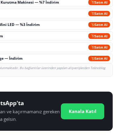
ç Kurutma Makinesi — %7 İndirim
Satın Al
m
Satın Al
Mini LED — %3 İndirim
Satın Al
im
Satın Al
Satın Al
rge — İndirim
Satın Al
bulunmaktadır. Bu bağlantılar üzerinden yapılan alışverişlerden Teknoblog
tsApp'ta
Kanala Katıl
tları ve kaçırmamanız gereken
a gelsin.