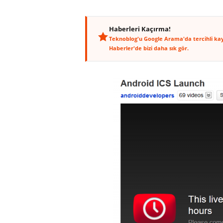
Haberleri Kaçırma!
Teknoblog'u Google Arama'da tercihli ka
Haberler'de bizi daha sık gör.