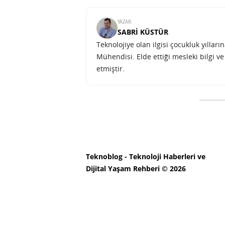
YAZAR:
SABRI KÜSTÜR
Teknolojiye olan ilgisi çocukluk yılla
Mühendisi. Elde ettiği mesleki bilgi v
etmiştir.
HTC üçüncü çeyrek finans rap
SONRAKI HABER
TEKNOLOJI
ANA SAYFA
HTC üçüncü çeyrek f
net kâr yüzde 68 art
SABRI KÜSTÜR
7 EKIM 2011 06:57
PAYLAŞ: