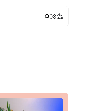
08
Ağu
2026