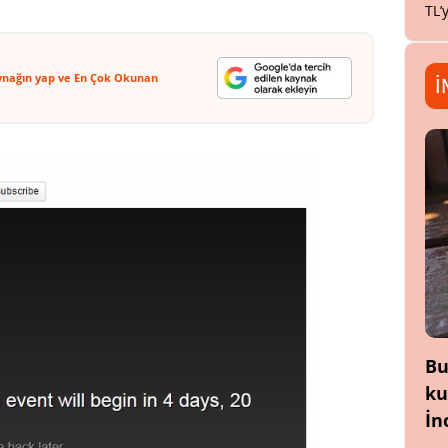
TL’
ynağın yap ve En Çok Okunan
İ
Bu
ku
İn