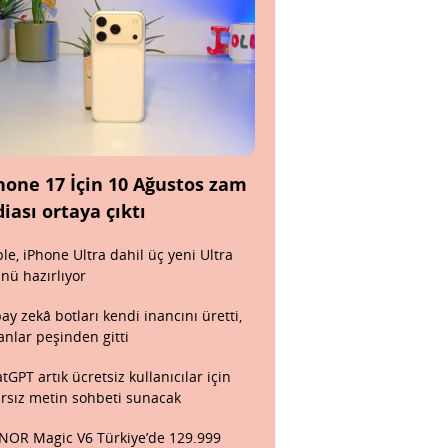
hone 17 İçin 10 Ağustos zam
diası ortaya çıktı
le, iPhone Ultra dahil üç yeni Ultra
nü hazırlıyor
ay zekâ botları kendi inancını üretti,
anlar peşinden gitti
tGPT artık ücretsiz kullanıcılar için
ırsız metin sohbeti sunacak
OR Magic V6 Türkiye’de 129.999