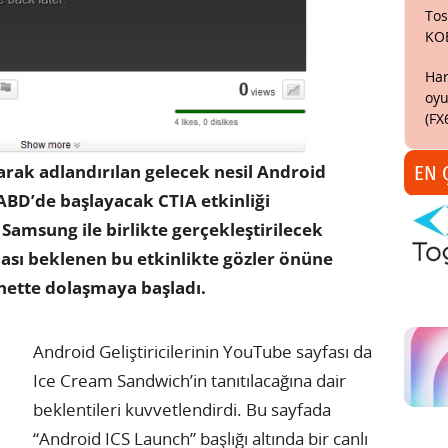
Tos
KO
Har
oyu
(FX
EN 
rak adlandırılan gelecek nesil Android
BD’de başlayacak CTIA etkinliği
Samsung ile birlikte gerçekleştirilecek
ması beklenen bu etkinlikte gözler önüne
ernette dolaşmaya başladı.
Android Geliştiricilerinin YouTube sayfası da
Ice Cream Sandwich’in tanıtılacağına dair
beklentileri kuvvetlendirdi. Bu sayfada
“Android ICS Launch” başlığı altında bir canlı